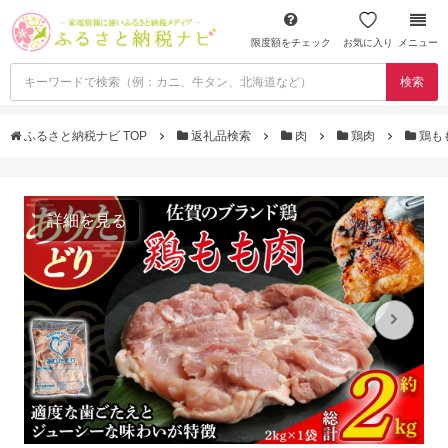
限度額をチェック
お気に入り
メニュー
検索
ふるさと納税ナビ TOP
返礼品検索
肉
鶏肉
鶏も
詳細を見る