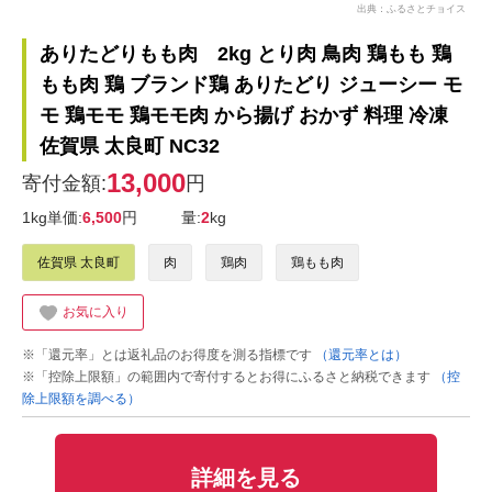
出典：ふるさとチョイス
ありたどりもも肉 2kg とり肉 鳥肉 鶏もも 鶏
もも肉 鶏 ブランド鶏 ありたどり ジューシー モ
モ 鶏モモ 鶏モモ肉 から揚げ おかず 料理 冷凍
佐賀県 太良町 NC32
13,000
寄付金額:
円
1kg単価:
6,500
円
量:
2
kg
佐賀県 太良町
肉
鶏肉
鶏もも肉
お気に入り
※「還元率」とは返礼品のお得度を測る指標です
（還元率とは）
※「控除上限額」の範囲内で寄付するとお得にふるさと納税できます
（控
除上限額を調べる）
詳細を見る