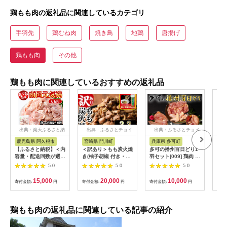
鶏もも肉の返礼品に関連しているカテゴリ
手羽先
鶏むね肉
焼き鳥
地鶏
唐揚げ
鶏もも肉
その他
鶏もも肉に関連しているおすすめの返礼品
出典：楽天ふるさと納
出典：ふるさとチョイ
出典：ふるさとチョイ
出
税
ス
ス
鹿児島県 阿久根市
宮崎県 門川町
兵庫県 多可町
熊
【ふるさと納税】＜内
＜訳あり＞もも炭火焼
多可の播州百日どり1
【ふ
容量・配送回数が選べ
き(柚子胡椒 付き・計
羽セット[009] 鶏肉 も
希少
る！＞鹿児島県産！南
3.3kg・300g×11P)小
も肉 むね肉 ささみ 手
も肉
5.0
5.0
5.0
国元気鶏 もも肉(計
分け 真空パック おつ
羽先 手羽元 肝 砂肝
寄せ
2.5〜7.5kg) 国産 九
まみ 鶏肉 とりにく 鳥
１羽分 播州百日どり
うち
15,000
20,000
10,000
寄付金額:
円
寄付金額:
円
寄付金額:
円
寄付
州産 鹿児島産 鶏肉 鶏
肉 柚子胡椒 モモ肉 も
冷蔵
い
モモ 鶏もも モモ肉 小
も肉【V-37】【味鶏
分け 弁当 おかず 定期
フーズ】
便 Aセット Bセット
鶏もも肉の返礼品に関連している記事の紹介
【さるがく水産】