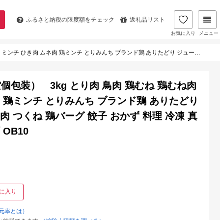
ふるさと納税の
限度額をチェック
返礼品リスト
お気に入り
メニュー
たどり ジューシー ムネ 鶏ムネ 鶏ムネ肉 つくね 鶏バーグ 餃子 おかず 料理 冷凍 真空パック 個包装 佐賀県 太良町 OB10
包装） 3kg とり肉 鳥肉 鶏むね 鶏むね肉
肉 鶏ミンチ とりみんち ブランド鶏 ありたどり
肉 つくね 鶏バーグ 餃子 おかず 料理 冷凍 真
OB10
に入り
元率とは）