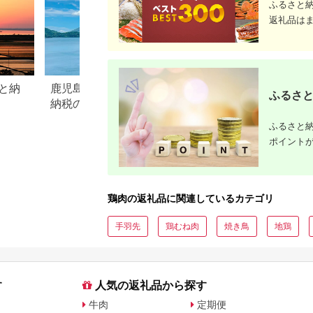
ふるさと
返礼品は
と納
鹿児島県指宿市のふるさと
宮崎県小林市のふ
ふるさと
納税のご紹介
税のご紹介
ふるさと納
ポイント
鶏肉の返礼品に関連しているカテゴリ
手羽先
鶏むね肉
焼き鳥
地鶏
す
人気の返礼品から探す
牛肉
定期便