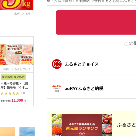
※「控除上限額」の範囲内で寄付するとお得にふるさ
出典：ふるラボ
この
ふるさとチョイス
出典：ふるさとプレミ
出典：JRE MALLふる
出典：ふるなび
出典：ふ
アム
さと納税
鹿児島県 鹿児島市
佐賀県 佐賀市
宮崎県 日向市
北海道 倶
＜選べる容量＞【国
ありたどり使用 鶏め
鶏 炭火焼 宮崎名物 常
無地熨斗 
auPAYふるさと納税
産】鶏モモ（うす
しの素3個セット：
温OK！ごろっと！鶏
ンレッグ
塩） K025-012
A095-032
の炭火焼き 140g×5袋
計3個 中
5.0
5.0
5.0
計700g [ミツイシ 宮
トルト食品
11,000
9,500
11,000
1
崎県 日向市
レー スー
寄付金額:
円
寄付金額:
円
寄付金額:
円
寄付金額:
452060063]
菜 じゃが
ルト カレ
せ
ふるさと