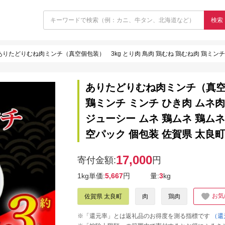
検索
りたどりむね肉ミンチ（真空個包装） 3kg とり肉 鳥肉 鶏むね 鶏むね肉 鶏ミンチ ミンチ ひき肉 ムネ肉 鶏ミンチ とりみんち ブランド鶏 あり
ありたどりむね肉ミンチ（真空個
鶏ミンチ ミンチ ひき肉 ムネ
ジューシー ムネ 鶏ムネ 鶏ムネ
空パック 個包装 佐賀県 太良町 
17,000
寄付金額:
円
1kg単価:
5,667
円
量:
3
kg
お気
佐賀県 太良町
肉
鶏肉
※「還元率」とは返礼品のお得度を測る指標です
（還