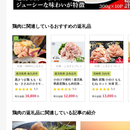
鶏肉に関連しているおすすめの返礼品
出典：ANAのふるさと
出典：ふるさとプレミ
出典：ふるさとプレミ
納税
アム
アム
鹿児島県 南九州市
鹿児島県 志布志市
宮崎県 日向市
黒さつま鶏 もも・む
小分けで便利！鹿児島
鶏肉 若鶏 小分け もも
ね・ささみのタタキセ
県産若鶏もも肉切身
むね カット 冷凍 宮崎
ット【配送不可地域：
計2.5kg(250g×10P)
産 300g×各5袋 計3kg
5.0
5.0
5.0
離島】
a2-124
[さくら産業 宮崎県 日
16,800
12,000
13,000
向市 452060791] ぶ
寄付金額:
円
寄付金額:
円
寄付金額:
円
つ切り 国産 鶏 もも肉
モモ肉 むね肉 ムネ肉
2kg 以上 業務用 真空
鶏肉の返礼品に関連している記事の紹介
パック