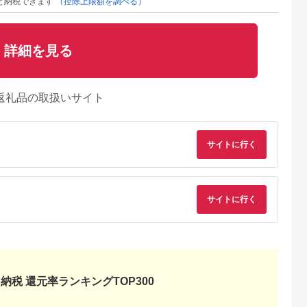
と納税できます
（控除上限額を調べる）
詳細を見る
返礼品の取扱いサイト
サイトに行く
るさとパレッ
出典：ふるなび
出典：楽天ふるさと納
出典：ふるラ
ト
税
知安町
滋賀県 東近江市
山形県 白鷹町
岩手県 大船渡市
倶知安 チキ
自家製スモークチキン
【ふるさと納税】やま
岩手で育てたフラン
スープカレー
8本入り 美湖母湖 滋
がた地鶏 (むね肉、も
赤鶏 手羽元あぶり焼
サイトに行く
辛 北海道 レ
賀県 東近江市 A-G30
も肉) 合計1kg以上 国
き ガーリック ＆ レ
5.0
5.0
5.0
5.0
 チキン カ
骨付きもも肉 桜チッ
産 鶏肉 山形県
ン 2種セット 30本入
2,000
17,000
19,000
17,000
プカレー 野
プ 燻製 香ばしい 塩味
各1袋 鶏肉 とり肉 鶏
円
寄付金額:
円
寄付金額:
円
寄付金額:
円
いも 鶏 レト
おつまみ パーティー
手羽元 にんにく 檸檬
ー お取り寄
おかず ギフト
食べ比べ 国産 クリス
マス パーティー イベ
ント アマタケ 岩手県
大船渡市
納税 還元率ランキングTOP300