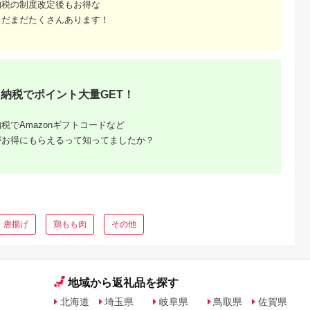
納税の制度改定後もお得な
まだまだたくさんあります！
るさと納
納税でポイント大量GET！
税でAmazonギフトコードなど
がお得にもらえるって知ってましたか？
唐揚げ
鶏もも肉
その他
地域から返礼品を探す
北海道
埼玉県
岐阜県
鳥取県
佐賀県