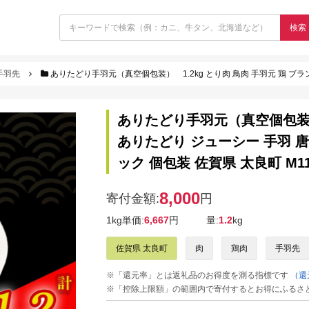
検索
手羽先
ありたどり手羽元（真空個包装） 1.2kg とり肉 鳥肉 手羽元 鶏 ブランド鶏 ありたどり ジ
ありたどり手羽元（真空個包装） 
ありたどり ジューシー 手羽 唐
ック 個包装 佐賀県 太良町 M11
8,000
寄付金額:
円
1kg単価:
6,667
円
量:
1.2
kg
佐賀県 太良町
肉
鶏肉
手羽先
※「還元率」とは返礼品のお得度を測る指標です
（還
※「控除上限額」の範囲内で寄付するとお得にふるさ