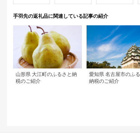
調理 料理 唐揚げ おか
ず おつまみ から揚げ
からあげ用 てばさき
手羽先の返礼品に関連している記事の紹介
てばもと とり肉 鳥肉
セット ギフト 贈答用
おすすめ ランキング
高知県 須崎市
ME046_x
山形県 大江町のふるさと納
愛知県 名古屋市のふ
税のご紹介
納税のご紹介