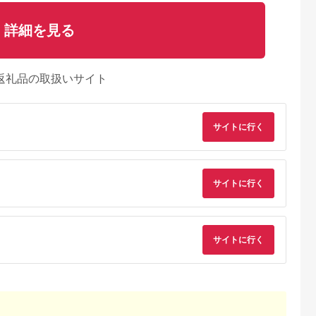
詳細を見る
返礼品の取扱いサイト
サイトに行く
サイトに行く
出典：楽天ふるさと
サイトに行く
るさとチョイ
出典：ふるさとチョイ
出典：楽天ふるさと納
ス
ス
税
茨城県 つくばみらい
松市
静岡県 御前崎市
福島県 伊達市
市
物 骨付鳥
国産 マルマツオリジ
【ふるさと納税】福島
おや2本
ナル手羽中甘辛揚げ
県 伊達市産 旨味と肉
【ふるさと納税】手
500ｇ（500ｇ×1袋）
質がしっかり！ 伊達
先揚げ 18本セット 
5.0
5.0
5.0
肉のプロが手がけ
鶏 手羽元 2kg 銘柄鶏
き鳥 家飲み
5.0
6,000
5,000
11,000
る！！静岡県 お肉屋
ブランド鶏 鶏肉 手羽
円
寄付金額:
円
寄付金額:
円