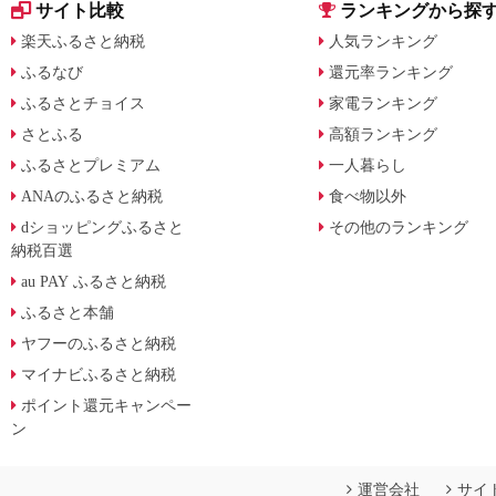
サイト比較
ランキングから探
楽天ふるさと納税
人気ランキング
ふるなび
還元率ランキング
ふるさとチョイス
家電ランキング
さとふる
高額ランキング
ふるさとプレミアム
一人暮らし
ANAのふるさと納税
食べ物以外
dショッピングふるさと
その他のランキング
納税百選
au PAY ふるさと納税
ふるさと本舗
ヤフーのふるさと納税
マイナビふるさと納税
ポイント還元キャンペー
ン
運営会社
サイ