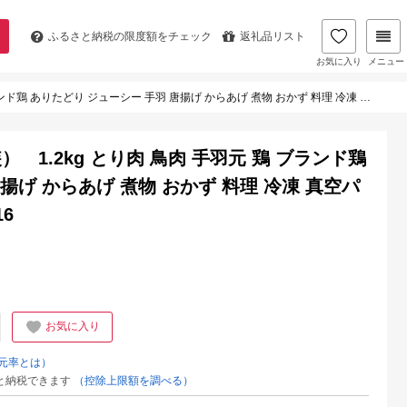
ふるさと納税の
限度額をチェック
返礼品リスト
お気に入り
メニュー
ューシー 手羽 唐揚げ からあげ 煮物 おかず 料理 冷凍 真空パック 個包装 佐賀県 太良町 M116
1.2kg とり肉 鳥肉 手羽元 鶏 ブランド鶏
揚げ からあげ 煮物 おかず 料理 冷凍 真空パ
6
お気に入り
元率とは）
と納税できます
（控除上限額を調べる）