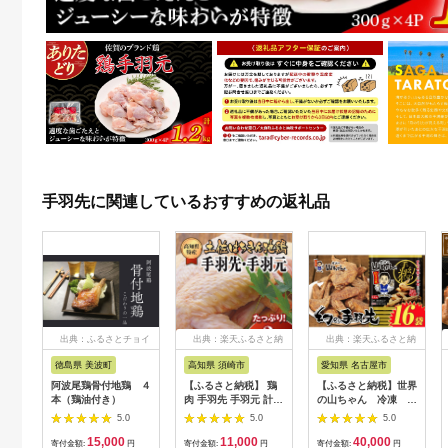
手羽先に関連しているおすすめの返礼品
出典：ふるさとチョイ
出典：楽天ふるさと納
出典：楽天ふるさと納
ス
税
税
徳島県 美波町
高知県 須崎市
愛知県 名古屋市
阿波尾鶏骨付地鶏 ４
【ふるさと納税】 鶏
【ふるさと納税】世界
本（鶏油付き）
肉 手羽先 手羽元 計
の山ちゃん 冷凍 幻
2kg ブランド鶏 お得
の手羽先 （135g×16
5.0
5.0
5.0
パック 詰め合わせ 土
袋）
15,000
11,000
40,000
佐はちきん地鶏 簡単
寄付金額:
円
寄付金額:
円
寄付金額:
円