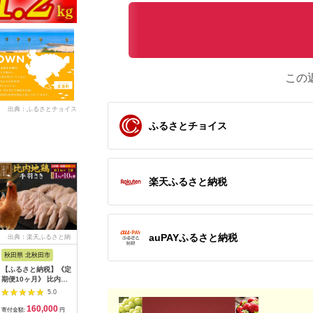
この
出典：ふるさとチョイス
ふるさとチョイス
楽天ふるさと納税
auPAYふるさと納税
出典：楽天ふるさと納
出典：楽天ふるさと納
出典：ふるさとチョイ
出典：ふ
税
税
ス
秋田県 北秋田市
熊本県 津奈木町
宮崎県 高原町
香川県 高
【ふるさと納税】《定
【ふるさと納税】熊本
国産チキンバラエティ
讃岐の名
期便10ヶ月》 比内地
県産 若鶏手羽元 約
セット
ひな2本 
鶏 手羽さき
4kg 2kg×2P 《30日
5.0
5.0
5.0
1kg（1kg×1袋）×10
以内に出荷予定(土日
160,000
10,000
10,000
1
回 計10kg 時期選べる
祝除く)》 熊本県 葦北
寄付金額:
円
寄付金額:
円
寄付金額:
円
寄付金額: