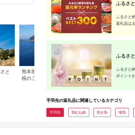
お届け周期調整可能
郡 津奈木町
ふるさと
10か月 10ヵ月 10カ
月 10ケ月 10キロ 国
産 冷凍 鶏肉 鳥肉 と
ふるさと
り肉 手羽先
返礼品は
ふるさと
ふるさと納
るさと
熊本県 天草市のふるさと納
香川県 坂出市のふ
ポイント
税のご紹介
税のご紹介
手羽先の返礼品に関連しているカテゴリ
手羽先
鶏むね肉
焼き鳥
地鶏