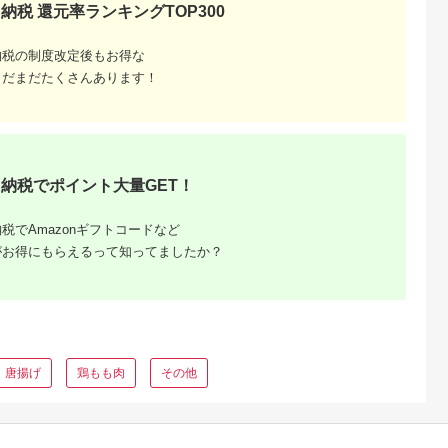
10,000
寄付金額:
円
さんマルマツの大人気
とり肉 だてどり ブラ
納税 還元率ランキングTOP300
商品！！
ンド鶏 F20C-230
納税の制度改定後もお得な
まだまだたくさんあります！
納税でポイント大量GET！
税でAmazonギフトコードなど
るさと納
がお得にもらえるって知ってましたか？
唐揚げ
鶏もも肉
その他