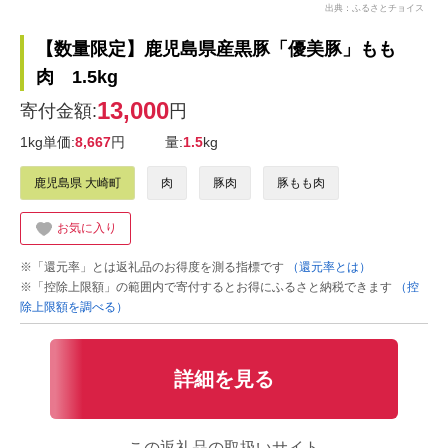
出典：ふるさとチョイス
【数量限定】鹿児島県産黒豚「優美豚」もも
肉 1.5kg
13,000
寄付金額:
円
1kg単価:
8,667
円
量:
1.5
kg
鹿児島県 大崎町
肉
豚肉
豚もも肉
お気に入り
※「還元率」とは返礼品のお得度を測る指標です
（還元率とは）
※「控除上限額」の範囲内で寄付するとお得にふるさと納税できます
（控
除上限額を調べる）
詳細を見る
この返礼品の取扱いサイト