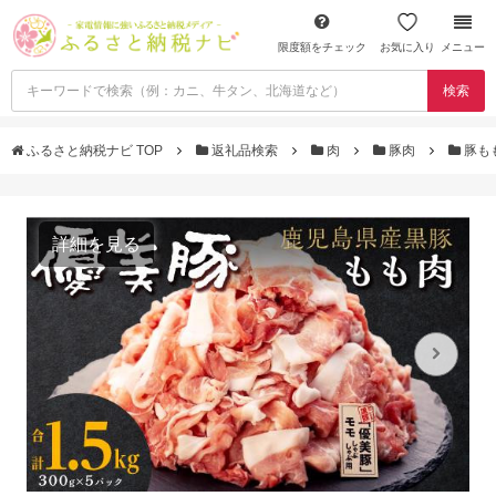
限度額をチェック
お気に入り
メニュー
検索
ふるさと納税ナビ TOP
返礼品検索
肉
豚肉
豚も
詳細を見る