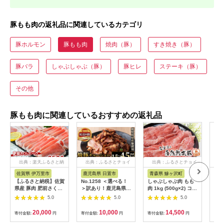
豚もも肉の返礼品に関連しているカテゴリ
豚ホルモン
豚もも肉
焼肉（豚）
すき焼き（豚）
豚バラ
しゃぶしゃぶ（豚）
豚ヒレ
ステーキ（豚）
その他
豚もも肉に関連しているおすすめの返礼品
出典：楽天ふるさと納
出典：ふるさとチョイ
出典：ふるさとチョイ
出
税
ス
ス
佐賀県 伊万里市
鹿児島県 日置市
青森県 鰺ヶ沢町
佐
【ふるさと納税】佐賀
No.1258 ＜選べる！
しゃぶしゃぶ肉 もも
【ふ
県産 豚肉 肥前さくら
＞訳あり！鹿児島県産
肉 1kg (500g×2) コク
県産
ポーク モモ スライス
焼豚スライス端材
のある旨味とジューシ
ポー
5.0
5.0
5.0
約2.5kg 180-L044
(500g×3P・6P・
ーさが特徴 長谷川の
125
3P×3回) 国産 九州産
自然熟成豚 豚 ぶた ブ
20,000
10,000
14,500
寄付金額:
円
寄付金額:
円
寄付金額:
円
寄付
豚肉 お肉 モモ肉 もも
タ 豚肉 肉 お肉 しゃ
焼豚 チャーシュー ト
ぶしゃぶ しゃぶしゃ