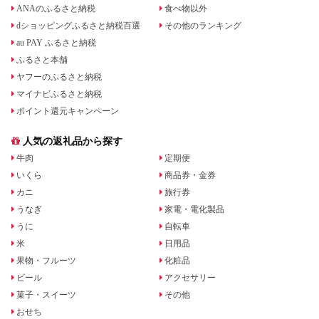
ANAのふるさと納税
食べ物以外
dショッピングふるさと納税百選
その他のランキング
au PAY ふるさと納税
ふるさと本舗
ヤフーのふるさと納税
マイナビふるさと納税
ポイント還元キャンペーン
人気の返礼品から探す
牛肉
定期便
いくら
商品券・金券
カニ
旅行券
うなぎ
家電・電化製品
うに
自転車
米
日用品
果物・フルーツ
化粧品
ビール
アクセサリー
菓子・スイーツ
その他
おせち