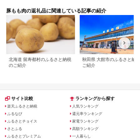
ッピング おかず おつ
ぶ用 しゃぶしゃぶ用
まみ 小分け 数量限定
肉 モモ肉 青森 青森県
豚もも肉の返礼品に関連している記事の紹介
定期便 頒布会【薩摩
ファームブロスト】
北海道 留寿都村のふるさと納税
秋田県 大館市のふるさと納
のご紹介
ご紹介
サイト比較
ランキングから探す
楽天ふるさと納税
人気ランキング
ふるなび
還元率ランキング
ふるさとチョイス
家電ランキング
さとふる
高額ランキング
ふるさとプレミアム
一人暮らし