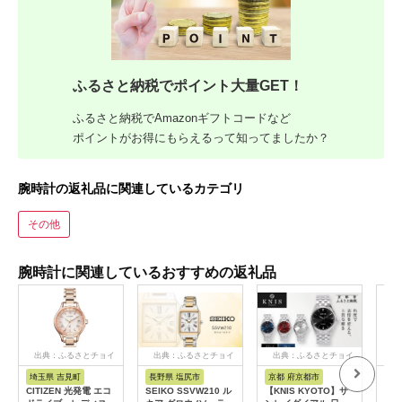
ふるさと納税でポイント大量GET！
ふるさと納税でAmazonギフトコードなど
ポイントがお得にもらえるって知ってましたか？
腕時計の返礼品に関連しているカテゴリ
その他
腕時計に関連しているおすすめの返礼品
出典：ふるさとチョイ
出典：ふるさとチョイ
出典：ふるさとチョイ
出
ス
ス
ス
埼玉県 吉見町
長野県 塩尻市
京都 府京都市
山
CITIZEN 光発電 エコ
SEIKO SSVW210 ル
【KNIS KYOTO】サ
【ふ