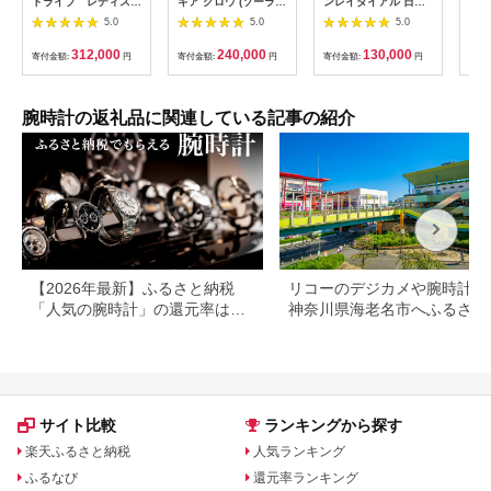
ドライブ レディス
キア グロウ (ソーラー
ンレイダイアル 日本
チズ
時計 クロスシー
電波) | セイコー ルキ
製 自動巻き 腕時計＜
計 C
5.0
5.0
5.0
EC1164-53W
ア ソーラー 腕時計 時
カラー選択可＞｜京都
電 
計 ウオッチ クリスタ
発 腕時計 人気ブラン
ズン
312,000
240,000
130,000
寄付金額:
円
寄付金額:
円
寄付金額:
円
寄付
ル ガラス レディース
ド おしゃれ［ 京都 ニ
AT
防水 長野県 塩尻市
ス 国産腕時計
ラー
MIYOTA おしゃれ 上
防水
品 高級 おすすめ ウォ
チ 
腕時計の返礼品に関連している記事の紹介
ッチ 時計 ファッショ
入学
ン お取り寄せ 通販 送
生日
料無料 ふるさと納税
ト 
］
【2026年最新】ふるさと納税
リコーのデジカメや腕時計な
「人気の腕時計」の還元率は？
神奈川県海老名市へふるさと
カシオやセイコーも
税しよう！
サイト比較
ランキングから探す
楽天ふるさと納税
人気ランキング
ふるなび
還元率ランキング