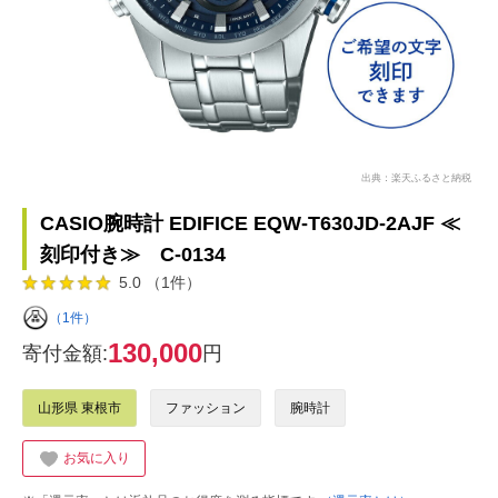
出典：楽天ふるさと納税
CASIO腕時計 EDIFICE EQW-T630JD-2AJF ≪
刻印付き≫ C-0134
5.0 （1件）
（1件）
130,000
寄付金額:
円
山形県 東根市
ファッション
腕時計
お気に入り