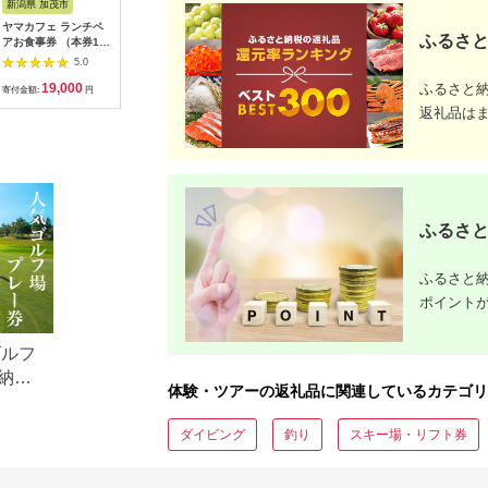
新潟県 加茂市
長崎県 松浦市
神奈川県 小田原市
長崎県
ヤマカフェ ランチペ
田舎そば打ち体験(体
【小田原市】JTBふる
【長崎、
ふるさと
アお食事券 （本券1枚
験交流型メニュー)( 体
さと旅行クーポン
テンボス等
で2名様ご利用）北越
験 田舎 自然 松浦市
（150,000円分）有効
さと旅行
5.0
5.0
5.0
の小京都の老舗割烹
そば そば打ち )【D3-
期間3年（Eメール発
（30,00
ふるさと
19,000
33,000
500,000
1
「山重」料亭ランチペ
009】
行）｜予約 宿泊 観光
期間3年（
寄付金額:
円
寄付金額:
円
寄付金額:
円
寄付金額:
アチケット加茂市 割
体験 温泉 ホテル 旅館
行）｜予約
返礼品は
烹 山重
チケット 子供 子連れ
体験 温泉 ホテル 旅館
カップル 家族 店頭 オ
チケット 
ンライン ネット 電話
カップル 
神奈川 神奈川
ンライン 
長崎
ふるさと
ふるさと納
ポイント
ゴルフ
納税
体験・ツアーの返礼品に関連しているカテゴリ
ダイビング
釣り
スキー場・リフト券