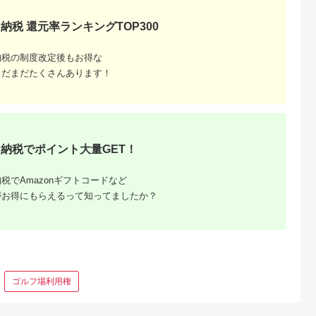
神奈川県 箱根町
神奈川県 箱根町
大阪府 門真市
雲仙、ハウス
【箱根町】JTBふるさ
【箱根町】JTBふるさ
令和堂で使える糖質
納税 還元率ランキングTOP300
】JTBふる
と旅行クーポン
と旅行クーポン
フ飯1000円分券【 
クーポン
（3,000円分）有効期
（15,000円分） 有効
フトチケット ギフト
5.0
5.0
5.0
5.0
0円分）有効
間3年（Eメール発
期間3年（Eメール発
チケット ギフトチケ
納税の制度改定後もお得な
00,000
10,000
50,000
4,000
Eメール発
行）｜予約 宿泊 観光
行）｜予約 宿泊 観光
ット ギフトチケット
円
寄付金額:
円
寄付金額:
円
寄付金額:
円
 宿泊 観光
体験 温泉 ホテル 旅館
体験 温泉 ホテル 旅館
ギフトチケット ギフ
まだまだたくさんあります！
チケット 子供 子連れ
チケット 子供 子連れ
トチケット 】
子供 子連れ
カップル 家族 店頭 オ
カップル 家族 店頭 オ
家族 店頭 オ
ンライン ネット 電話
ンライン ネット 電話
ネット 電話
箱根
箱根
納税でポイント大量GET！
税でAmazonギフトコードなど
がお得にもらえるって知ってましたか？
ゴルフ場利用権