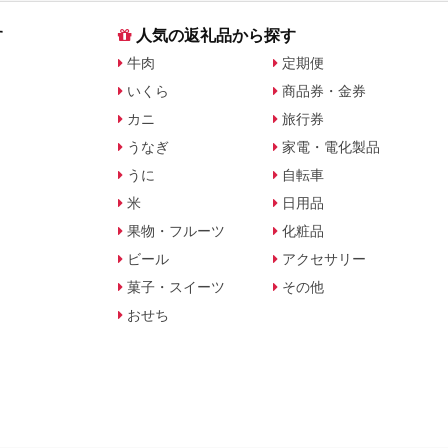
す
人気の返礼品から探す
牛肉
定期便
いくら
商品券・金券
カニ
旅行券
うなぎ
家電・電化製品
うに
自転車
米
日用品
果物・フルーツ
化粧品
ビール
アクセサリー
菓子・スイーツ
その他
おせち