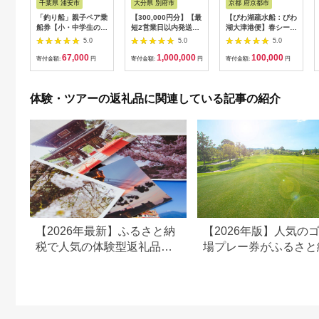
千葉県 浦安市
大分県 別府市
京都 府京都市
「釣り船」親子ペア乗
【300,000円分】【最
【びわ湖疏水船：びわ
船券【小・中学生のお
短2営業日以内発送】
湖大津港便】春シーズ
子様】
別府市内の旅館やホテ
ン先行予約権（２名様
5.0
5.0
5.0
ルで使用できる宿泊補
分の乗船予約の権利）
67,000
1,000,000
100,000
助券 楽しい旅の思い
寄付金額:
円
寄付金額:
円
寄付金額:
円
出を！ 宿泊券 大分県
別府市 3000円 15000
円 3万円 9万円 15万
体験・ツアーの返礼品に関連している記事の紹介
円 30万円 ホテル 旅
館 温泉 旅行 観光 ト
ラベル 宿泊補助券 チ
ケット クーポン 宿泊
お泊り 別府温泉 別府
観光 地獄めぐり 旅 お
すすめ 人気 体験型 節
約_B030-007
【2026年最新】ふるさと納
【2026年版】人気の
税で人気の体験型返礼品！
場プレー券がふるさと
編集長おすすめ16選
でもらえる！