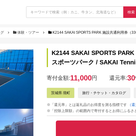
検索
ログ
体験・ツアー
K2144 SAKAI SPORTS PARK 施設共通利用券（3300円相
K2144 SAKAI SPORTS
スポーツパーク / SAKAI Tenn
11,000
30
寄付金額:
円
還元率:
茨城県 境町
旅行・チケット・カタログ
※「還元率」とは返礼品のお得度を測る指標です
（還
※「控除上限額」の範囲内で寄付するとお得にふるさ