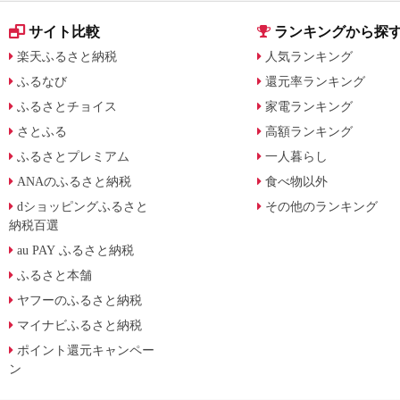
サイト比較
ランキングから探
楽天ふるさと納税
人気ランキング
ふるなび
還元率ランキング
ふるさとチョイス
家電ランキング
さとふる
高額ランキング
ふるさとプレミアム
一人暮らし
ANAのふるさと納税
食べ物以外
dショッピングふるさと
その他のランキング
納税百選
au PAY ふるさと納税
ふるさと本舗
ヤフーのふるさと納税
マイナビふるさと納税
ポイント還元キャンペー
ン