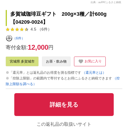
出典：auPAYふるさと納税
多賀城珈琲豆ギフト 200g×3種／計600g
【04209-0024】
4.5 （6件）
（6件）
12,000
寄付金額:
円
お気に入り
宮城県 多賀城市
お茶・飲み物
※「還元率」とは返礼品のお得度を測る指標です
（還元率とは）
※「控除上限額」の範囲内で寄付するとお得にふるさと納税できます
（控
除上限額を調べる）
詳細を見る
この返礼品の取扱いサイト