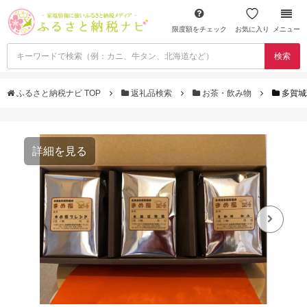
限度額をチェック
お気に入り
メニュー
検索
ふるさと納税ナビ TOP
返礼品検索
お茶・飲み物
多賀城珈
詳細を見る