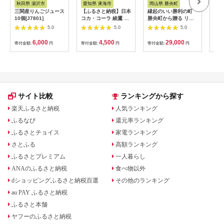
秋田県 湯沢市
愛知県 東海市
岡山県 勝央町
山
三関産りんごジュース
【ふるさと納税】日本
縁起のいい勝利の町
ぶど
10個[J7801]
コカ・コーラ 綾鷹 緑
勝央町から贈る リポ
酢の
茶 2L 6本 ペットボト
ビタンfine 50本セッ
熟成
5.0
5.0
5.0
ル ケース
ト 女性向け 大正製薬
ビネ
【1721645】
医薬部外品 _S105
濃縮
6,000
4,500
29,000
寄付金額:
円
寄付金額:
円
寄付金額:
円
寄付
と納
う 
ー 
山梨
無料
サイト比較
ランキングから探す
楽天ふるさと納税
人気ランキング
ふるなび
還元率ランキング
ふるさとチョイス
家電ランキング
さとふる
高額ランキング
ふるさとプレミアム
一人暮らし
ANAのふるさと納税
食べ物以外
dショッピングふるさと納税百選
その他のランキング
au PAY ふるさと納税
ふるさと本舗
ヤフーのふるさと納税