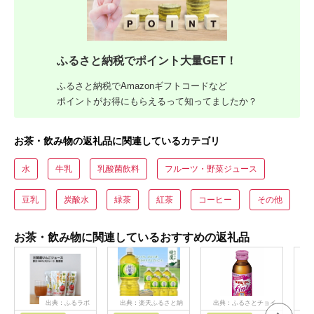
ふるさと納税でポイント大量GET！
ふるさと納税でAmazonギフトコードなど
ポイントがお得にもらえるって知ってましたか？
お茶・飲み物の返礼品に関連しているカテゴリ
水
牛乳
乳酸菌飲料
フルーツ・野菜ジュース
豆乳
炭酸水
緑茶
紅茶
コーヒー
その他
お茶・飲み物に関連しているおすすめの返礼品
出典：ふるラボ
出典：楽天ふるさと納
出典：ふるさとチョイ
出典
税
ス