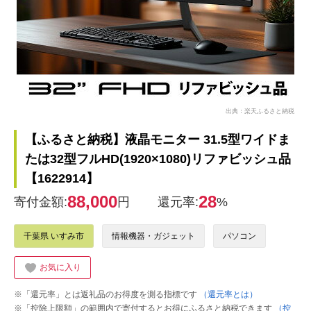
出典：楽天ふるさと納税
【ふるさと納税】液晶モニター 31.5型ワイドま
たは32型フルHD(1920×1080)リファビッシュ品
【1622914】
88,000
28
寄付金額:
円
還元率:
%
千葉県 いすみ市
情報機器・ガジェット
パソコン
お気に入り
※「還元率」とは返礼品のお得度を測る指標です
（還元率とは）
※「控除上限額」の範囲内で寄付するとお得にふるさと納税できます
（控