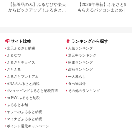
【新着品のみ】ふるなびや楽天
【2026年最新】ふるさと納
からピックアップ！ふるさと納
もらえるパソコンまとめ｜還
税パソコンと還元率
率・ノートPC／デスクトッ
に徹底比較
サイト比較
ランキングから探す
楽天ふるさと納税
人気ランキング
ふるなび
還元率ランキング
ふるさとチョイス
家電ランキング
さとふる
高額ランキング
ふるさとプレミアム
一人暮らし
ANAのふるさと納税
食べ物以外
dショッピングふるさと納税百選
その他のランキング
au PAY ふるさと納税
ふるさと本舗
ヤフーのふるさと納税
マイナビふるさと納税
ポイント還元キャンペーン