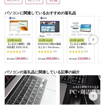
PCパーツ
PCソフト
その他
パソコンに関連しているおすすめの返礼品
出典：楽天ふるさと納
出典：ふるなび
出典：楽天ふるさと納
出
税
税
石川県 白山市
石川県 白山市
石川県 金沢市
愛
【ふるさと納税】【国
EIZOの42.5型4K液晶
【ふるさと納税】I-O
BU
内生産】EIZO 23.8型
モニター FlexScan
DATA 【LCD-
型 S
フルHD液晶モニター
EV4340X ブラック
YC162HX】15.6型フ
イル
5.0
5.0
5.0
FlexScan EV2400R
【1512979】
ルHD対応モバイルデ
製品
ホワイト
ィスプレイ | パソコン
テレ
140,000
650,000
110,000
寄付金額:
円
寄付金額:
円
寄付金額:
円
寄付
【1706815】
機器 日用品 人気 おす
辺機
すめ 送料無料
機器
録画
コン
パソコンの返礼品に関連している記事の紹介
ィッ
愛知