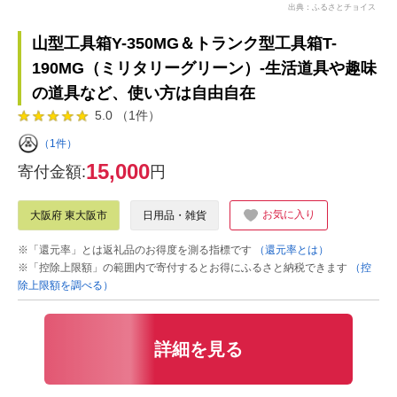
出典：ふるさとチョイス
山型工具箱Y-350MG＆トランク型工具箱T-
190MG（ミリタリーグリーン）-生活道具や趣味
の道具など、使い方は自由自在
5.0 （1件）
（1件）
15,000
寄付金額:
円
お気に入り
大阪府 東大阪市
日用品・雑貨
※「還元率」とは返礼品のお得度を測る指標です
（還元率とは）
※「控除上限額」の範囲内で寄付するとお得にふるさと納税できます
（控
除上限額を調べる）
詳細を見る