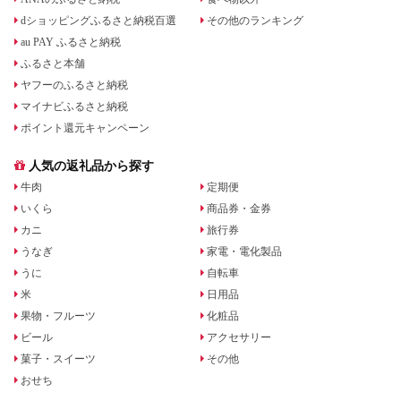
dショッピングふるさと納税百選
その他のランキング
au PAY ふるさと納税
ふるさと本舗
ヤフーのふるさと納税
マイナビふるさと納税
ポイント還元キャンペーン
人気の返礼品から探す
牛肉
定期便
いくら
商品券・金券
カニ
旅行券
うなぎ
家電・電化製品
うに
自転車
米
日用品
果物・フルーツ
化粧品
ビール
アクセサリー
菓子・スイーツ
その他
おせち