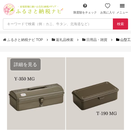
限度額をチェック
お気に入り
メニュー
検索
ふるさと納税ナビ TOP
返礼品検索
日用品・雑貨
山型工
詳細を見る