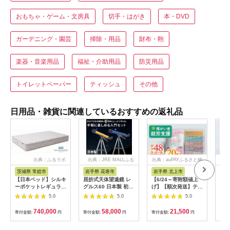
おもちゃ・ゲーム・文房具
切手・はがき
本・DVD
ガーデニング・園芸
掃除・用品
財布・鞄
楽器・音楽用品
福祉・介助用品
防災用品
トイレットペーパー
ティッシュ
その他
日用品・雑貨に関連しているおすすめの返礼品
出典：ふるラボ
出典：JRE MALLふる
出典：auPAYふるさと納
出
さと納税
税
茨城県 常総市
岩手県 花巻市
岩手県 北上市
岐
【日本ベッド】シルキ
屈折式天体望遠鏡 レ
【6/24～寄附額値上
イホ
ーポケットレギュラー
グルス60 日本製 初心
げ】【順次発送】ティ
菓子
11334 シングル 日本
者用 スマホ撮影 (カラ
ッシュペーパー 20箱
5.0
5.0
5.0
ベッド シルキーポケ
ー：オレンジ）
＆ トイレットロール
ットレギュラー シン
【1835-2】
(ダブル) 48個 福祉施
740,000
58,000
21,500
寄付金額:
円
寄付金額:
円
寄付金額:
円
寄付
グル 通気性 ロングセ
設支援 日用品 常備品
ラー 放湿性 ※沖縄
備蓄品 box ちり紙 テ
県・離島への配送不可
ィシュー ボックステ