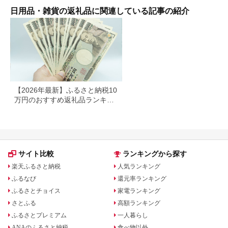
ィッシュ パルプ
日用品・雑貨の返礼品に関連している記事の紹介
100％ 無香料 1箱
400枚 東北産 製造元
北上市 トイレットペ
ーパー ダブル シング
ル 岩手県 北上市
E0292R0806-13
【2026年最新】ふるさと納税10
万円のおすすめ返礼品ランキン
グ｜食品・家電・日用品を厳選
サイト比較
ランキングから探す
楽天ふるさと納税
人気ランキング
ふるなび
還元率ランキング
ふるさとチョイス
家電ランキング
さとふる
高額ランキング
ふるさとプレミアム
一人暮らし
ANAのふるさと納税
食べ物以外