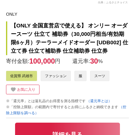
出典：ふるさとチョイス
ONLY
【ONLY 全国直営店で使える】 オンリー オーダ
ースーツ 仕立て 補助券（30,000円相当/有効期
限6ヶ月）テーラーメイドオーダー [UDB002] 仕
立て券 仕立て補助券 仕立補助券 仕立券
100,000
30
寄付金額:
円
還元率:
%
佐賀県 武雄市
ファッション
服
スーツ
お気に入り
※「還元率」とは返礼品のお得度を測る指標です
（還元率とは）
※「控除上限額」の範囲内で寄付するとお得にふるさと納税できます
（控
除上限額を調べる）
詳細を見る