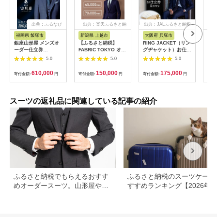
出典：ふるなび
出典：楽天ふるさと納
出典：JALふるさと納税
出
税
福岡県 飯塚市
新潟県 上越市
大阪府 貝塚市
福
銀座山形屋 メンズオ
【ふるさと納税】
RING JACKET（リン
銀座
ーダー仕立券
FABRIC TOKYO オー
グヂャケット）お仕立
ーダ
（180,000円分）
ダースーツ セットア
券 5万円分
（1
5.0
5.0
5.0
【O1-001】オーダー
ップ お仕立て券 ファ
【M
スーツ オーダー スー
ブリック東京 ファブ
610,000
150,000
175,000
寄付金額:
円
寄付金額:
円
寄付金額:
円
寄付
ツ 専門店 銀座山形屋
リックトーキョー オ
お仕立券 サルトリア
ーダーメイド ギフ
プロメッサ スーツ ジ
ト お届け：お申込み
ャケット パンツ ベス
確認後、10日以内に
スーツの返礼品に関連している記事の紹介
ト コート フォーマル
発送いたします。(土/
タキシード メンズ ロ
日/祝祭日/年末年始な
イヤルカスタムオーダ
ど除く)
ー ハイグレード 贈答
ギフト 福岡 飯塚
ふるさと納税でもらえるおすす
ふるさと納税のスーツケース
めオーダースーツ。山形屋や英
すすめランキング【2026年
国屋も
新】還元率・人気返礼品を比