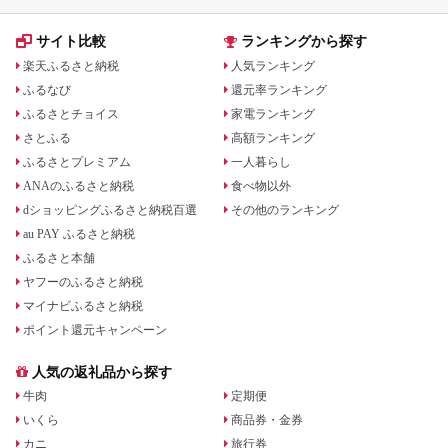
サイト比較
ランキングから探す
楽天ふるさと納税
人気ランキング
ふるなび
還元率ランキング
ふるさとチョイス
家電ランキング
さとふる
高額ランキング
ふるさとプレミアム
一人暮らし
ANAのふるさと納税
食べ物以外
dショッピングふるさと納税百選
その他のランキング
au PAY ふるさと納税
ふるさと本舗
ヤフーのふるさと納税
マイナビふるさと納税
ポイント還元キャンペーン
人気の返礼品から探す
牛肉
定期便
いくら
商品券・金券
カニ
旅行券