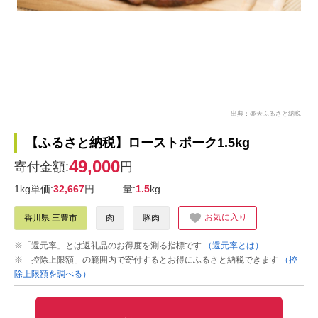
出典：楽天ふるさと納税
【ふるさと納税】ローストポーク1.5kg
49,000
寄付金額:
円
1kg単価:
32,667
円
量:
1.5
kg
お気に入り
香川県 三豊市
肉
豚肉
※「還元率」とは返礼品のお得度を測る指標です
（還元率とは）
※「控除上限額」の範囲内で寄付するとお得にふるさと納税できます
（控
除上限額を調べる）