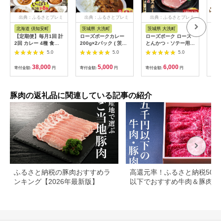
出典：ふるさとプレミ
出典：ふるさとプレミ
出典：ふるさとプレミ
出
アム
アム
アム
北海道 倶知安町
茨城県 大洗町
茨城県 大洗町
北
【定期便】毎月1回 計
ローズポークカレー
ローズポーク ロース
レン
2回 カレー 4種 食べ
200g×2パック ( 茨城
とんかつ・ソテー用
ひれか
比べ 8個 中辛 チキン
県共通返礼品・茨城県
約280g (140g×2枚) (
肉 
5.0
5.0
5.0
レッグ スープカレー
産 ) ブランド豚 豚肉
茨城県共通返礼品・茨
冷凍
レトルト 業務用 北海
茨城 ローズポーク カ
城県産 ) ブランド豚
00
38,000
5,000
6,000
寄付金額:
円
寄付金額:
円
寄付金額:
円
寄付
道 倶知安町 【定期
レー レトルト レトル
茨城 国産 豚肉 冷凍
便・チキンカレー・ビ
トパウチ レトルトカ
とんかつ ソテー
ーフカレー】
レー
豚肉の返礼品に関連している記事の紹介
ふるさと納税の豚肉おすすめラ
高還元率！ふるさと納税500
ンキング【2026年最新版】
以下でおすすめ牛肉＆豚肉ラ
キング！