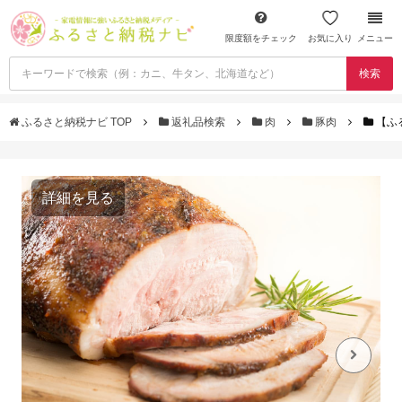
限度額をチェック
お気に入り
メニュー
検索
ふるさと納税ナビ TOP
返礼品検索
肉
豚肉
【ふ
詳細を見る