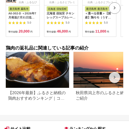
出典：ふるなび
出典：ふるさとプレミ
出典：ふるさとプレミ
出
アム
アム
鹿児島県 霧島市
北海道 倶知安町
鹿児島県 鹿児島市
佐
A0-302-D ＜2026年7
北海道 倶知安 チキン
＜選べる容量＞【国
あり
月発送(7月31日迄に
レッグスープカレー
産】鶏モモ（うす
しの
発送)＞三世代続く鶏
300g 20個 中辛 レト
塩） K025-012
A09
5.0
5.0
5.0
肉店の鶏刺し(計
ルト 食品 加工品 時短
2kg・200g×10パッ
チキン スープ カレー
20,000
46,000
11,000
寄付金額:
円
寄付金額:
円
寄付金額:
円
寄付
ク)【海江田鶏肉店】
詰め合わせ 野菜 じゃ
霧島市 鹿児島 国産 鳥
がいも 【お肉・加工
刺し 鳥肉 鶏肉 モモ
食品】
ムネ もも肉 むね肉 胸
鶏肉の返礼品に関連している記事の紹介
肉 タタキ 刺身 セット
真空パック 醤油付き
おつまみ
【2026年最新】ふるさと納税の
秋田県潟上市のふるさと納税
鶏肉おすすめランキング｜コス
ご紹介
パ・量・部位別に厳選
サイト比較
ランキングから探す