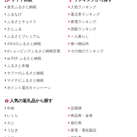
楽天ふるさと納税
人気ランキング
ふるなび
還元率ランキング
ふるさとチョイス
家電ランキング
さとふる
高額ランキング
ふるさとプレミアム
一人暮らし
ANAのふるさと納税
食べ物以外
dショッピングふるさと納税百選
その他のランキング
au PAY ふるさと納税
ふるさと本舗
ヤフーのふるさと納税
マイナビふるさと納税
ポイント還元キャンペーン
人気の返礼品から探す
牛肉
定期便
いくら
商品券・金券
カニ
旅行券
うなぎ
家電・電化製品