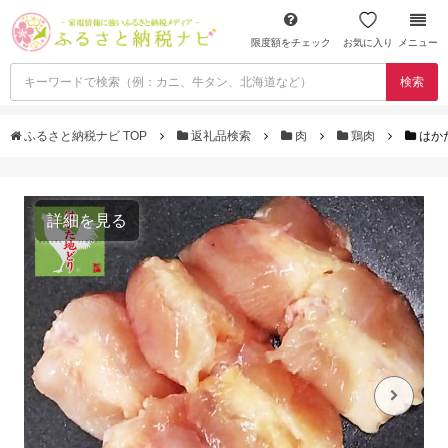
限度額をチェック
お気に入り
メニュー
検索
ふるさと納税ナビ TOP
返礼品検索
肉
鶏肉
はかた
詳細を見る