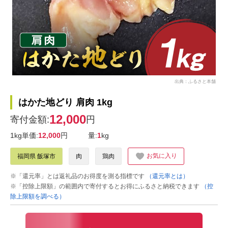
出典：ふるさと本舗
はかた地どり 肩肉 1kg
12,000
寄付金額:
円
1kg単価:
12,000
円
量:
1
kg
お気に入り
福岡県 飯塚市
肉
鶏肉
※「還元率」とは返礼品のお得度を測る指標です
（還元率とは）
※「控除上限額」の範囲内で寄付するとお得にふるさと納税できます
（控
除上限額を調べる）