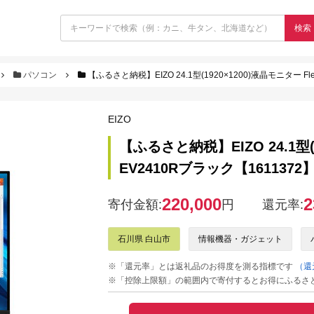
検索
パソコン
【ふるさと納税】EIZO 24.1型(1920×1200)液晶モニター Fle
EIZO
【ふるさと納税】EIZO 24.1型(1
EV2410Rブラック【1611372
220,000
2
寄付金額:
円
還元率:
石川県 白山市
情報機器・ガジェット
※「還元率」とは返礼品のお得度を測る指標です
（還
※「控除上限額」の範囲内で寄付するとお得にふるさ