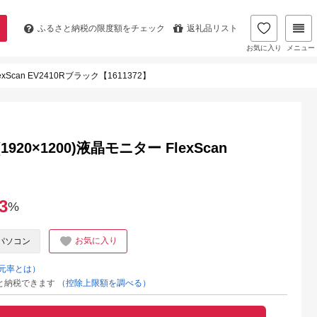
ふるさと納税の
限度額をチェック
返礼品リスト
お気に入り
メニュー
xScan EV2410Rブラック【1611372】
920×1200)液晶モニター FlexScan
】
3
%
お気に入り
パソコン
元率とは）
と納税できます
（控除上限額を調べる）