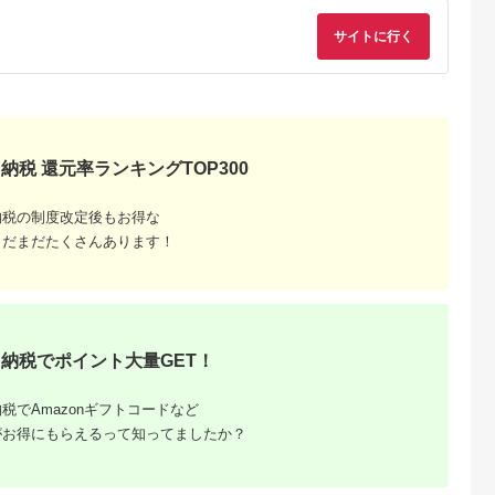
サイトに行く
典：ふるなび
出典：楽天ふるさと納
出典：ふるさとプレミ
出典：楽天ふるさと
税
アム
小田原市
石川県 金沢市
愛知県 日進市
石川県 金沢市
WEEK対
【ふるさと納税】I-O
BUFFALO スティック
【ふるさと納税】I-O
o モニターア
DATA 【LCD-
型 SSD 250GB 抗ウ
DATA 【LCD-
グル 耐荷重
A241DB/DW】3辺フ
イルス 抗菌 家電 電化
MQ241XDB-A】広視
5.0
5.0
5.0
5.0
ラック/黒
レームレス&広視野角
製品 ポータブル USB
野角ADSパネル採用
0,000
83,000
75,000
132,000
 周辺機器 家
ADSパネル23.8型ワ
テレビ パソコン PC周
&WQHD対応23.8型
円
寄付金額:
円
寄付金額:
円
寄付金額:
円
納税 還元率ランキングTOP300
ン
イド液晶ディスプレイ
辺機器 パソコン周辺
イド液晶ディスプレ
《カラー選択可能》 |
機器 外付けドライブ
ブラック | パソコン
パソコン 機器 日用品
録画 録画用 持ち運び
機器 日用品 人気 お
人気 おすすめ 送料無
コンパクト 軽量 ステ
すめ 送料無料
納税の制度改定後もお得な
料
ィック バッファロー
まだまだたくさんあります！
愛知 愛知県 日進市
納税でポイント大量GET！
税でAmazonギフトコードなど
さと納税
がお得にもらえるって知ってましたか？
OvsNEC
（Y）