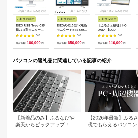
出典：楽天ふるさと納
出典：ふるなび
出典：楽天ふるさと納
税
税
石川県 白山市
石川県 白山市
石川県 金沢市
EIZO USB Type-C搭
EIZOの42.5型4K液晶
【ふるさと納税】I-O
載23.8型モニター
モニター FlexScan
DATA 【LCD-
FlexScan EV2480-Z
EV4340X ブラック
YC162HX】15.6型フ
5.0
5.0
5.0
ホワイト
【1512979】
ルHD対応モバイルデ
180,000
650,000
110,000
ィスプレイ | パソコン
寄付金額:
円
寄付金額:
円
寄付金額:
円
機器 日用品 人気 おす
すめ 送料無料
パソコンの返礼品に関連している記事の紹介
【新着品のみ】ふるなびや
【2026年最新】ふる
楽天からピックアップ！ふ
税でもらえるパソコン
るさと納税パソコンと還元
め｜還元率・ノートP