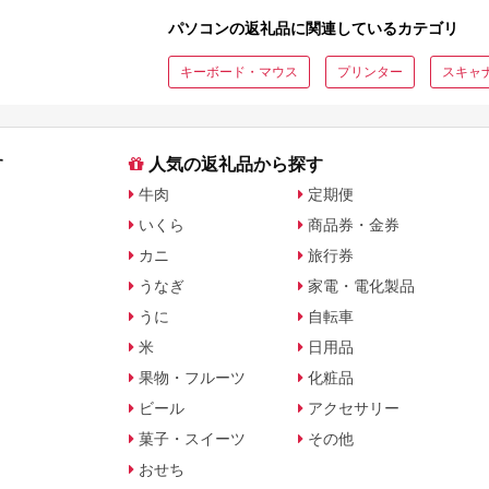
較
パソコンの返礼品に関連しているカテゴリ
キーボード・マウス
プリンター
スキャ
す
人気の返礼品から探す
牛肉
定期便
いくら
商品券・金券
カニ
旅行券
うなぎ
家電・電化製品
うに
自転車
米
日用品
果物・フルーツ
化粧品
ビール
アクセサリー
菓子・スイーツ
その他
おせち