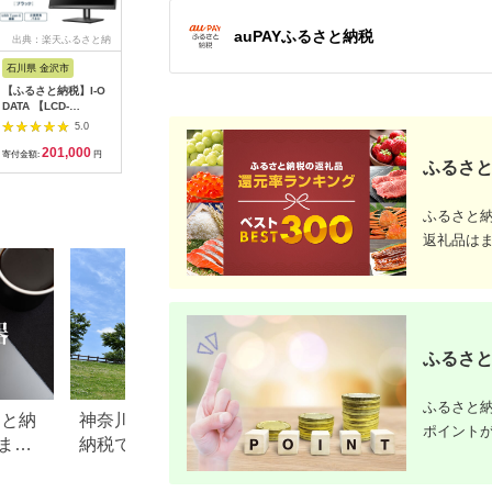
auPAYふるさと納税
出典：楽天ふるさと納
出典：ふるなび
出典：ふるさとプレミ
出
税
アム
石川県 金沢市
千葉県 いすみ市
宮城県 大河原町
神奈川県 
【ふるさと納税】I-O
液晶モニター(モバイ
液晶ディスプレイ DT-
【ふるなび
DATA 【LCD-
ルモニター) 13.3型ワ
JF235S-B ブラック
象】Pixi
CU271AB-F】4K対応
イド フル
モニター 23.8インチ
ーム シン
5.0
5.0
5.0
&USB Type-C搭載27
HD(1920×1080)リフ
フルhd 高画質 100Hz
18kg ブ
201,000
54,000
52,000
5
型液晶ディスプレイ
ァビッシュ品_モバイ
VA ノングレア 非光沢
PS2S ｜
寄付金額:
円
寄付金額:
円
寄付金額:
円
寄付金額:
ふるさと
ブラック | パソコン
ルモニター フルHD
スピーカー内蔵 ディ
電 パソコ
機器 日用品 人気 おす
13.3型 リファビッシ
スプレイ パソコンモ
すめ 送料無料
ュ_【1622918】
ニター PCモニター 液
晶モニター アイリス
ふるさと
オーヤマ
返礼品は
ふるさと
ふるさと納
さと納
神奈川県綾瀬市にふるさと
【2019年版】ふる
ポイント
まと
納税でサードウェーブのパ
パソコン20選！VAI
C／デ
ソコンを貰おう！
還元率最強はどっち