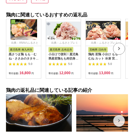
鶏肉に関連しているおすすめの返礼品
出典：ANAのふるさと
出典：ふるさとプレミ
出典：ふるさとプレミ
出
納税
アム
アム
鹿児島県 南九州市
鹿児島県 志布志市
宮崎県 日向市
鹿
黒さつま鶏 もも・む
小分けで便利！鹿児島
鶏肉 若鶏 小分け もも
＜選
ね・ささみのタタキセ
県産若鶏もも肉切身
むね カット 冷凍 宮崎
産】
ット【配送不可地域：
計2.5kg(250g×10P)
産 300g×各5袋 計3kg
塩）
5.0
5.0
5.0
離島】
a2-124
[さくら産業 宮崎県 日
向市 452060791] ぶ
16,800
12,000
13,000
寄付金額:
円
寄付金額:
円
寄付金額:
円
寄付
つ切り 国産 鶏 もも肉
モモ肉 むね肉 ムネ肉
2kg 以上 業務用 真空
パック
鶏肉の返礼品に関連している記事の紹介