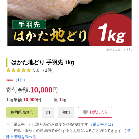
出典：ふるさと本舗
はかた地どり 手羽先 1kg
5.0 （1件）
（1件）
10,000
寄付金額:
円
1kg単価:
10,000
円
量:
1
kg
お気に入り
福岡県 飯塚市
肉
鶏肉
※「還元率」とは返礼品のお得度を測る指標です
（還元率とは）
※「控除上限額」の範囲内で寄付するとお得にふるさと納税できます
（控
除上限額を調べる）