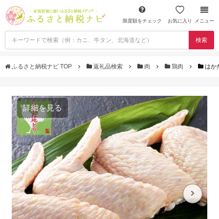
限度額をチェック
お気に入り
メニュー
検索
ふるさと納税ナビ TOP
返礼品検索
肉
鶏肉
はかた
詳細を見る