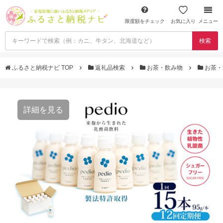
限度額をチェック
お気に入り
メニュー
検索
ふるさと納税ナビ TOP
返礼品検索
お茶・飲み物
お茶・
詳細を見る