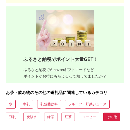
ふるさと納税でポイント大量GET！
ふるさと納税でAmazonギフトコードなど
ポイントがお得にもらえるって知ってましたか？
お茶・飲み物のその他の返礼品に関連しているカテゴリ
水
牛乳
乳酸菌飲料
フルーツ・野菜ジュース
豆乳
炭酸水
緑茶
紅茶
コーヒー
その他