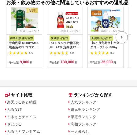
お茶・飲み物のその他に関連しているおすすめの返礼品
出典：ふるなび
出典：ふるなび
出典：ふるラボ
神奈川県 南足柄市
茨城県 守谷市
新潟県 阿賀野市
茨
守山乳業 MORIYAMA
R-1ドリンク砂糖不使
【5ヶ月定期便】ヤス
ヤク
喫茶店の味 ココア
用 24本 定期便12ヶ
ダヨーグルト 800g×3
ト 
1000g × 6本 【 ココ
月◇
本×5回 大ボトル 無添
50
5.0
5.0
5.0
ア COCOA カカオ 高
加 搾りたて こだわり
級 ココア飲料 おいし
生乳 濃厚 飲むヨーグ
9,000
130,000
26,000
寄付金額:
円
寄付金額:
円
寄付金額:
円
寄付
いココア チョコレー
ルト のむよーぐると
ト ギフト プレゼント
ヨーグルト 1B62026
おいしい 神奈川県 南
足柄市 】
サイト比較
ランキングから探す
楽天ふるさと納税
人気ランキング
ふるなび
還元率ランキング
ふるさとチョイス
家電ランキング
さとふる
高額ランキング
ふるさとプレミアム
一人暮らし