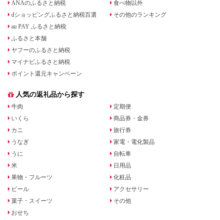
ANAのふるさと納税
食べ物以外
dショッピングふるさと納税百選
その他のランキング
au PAY ふるさと納税
ふるさと本舗
ヤフーのふるさと納税
マイナビふるさと納税
ポイント還元キャンペーン
人気の返礼品から探す
牛肉
定期便
いくら
商品券・金券
カニ
旅行券
うなぎ
家電・電化製品
うに
自転車
米
日用品
果物・フルーツ
化粧品
ビール
アクセサリー
菓子・スイーツ
その他
おせち