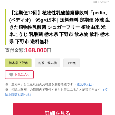
出典：ふるなび
【定期便12回】植物性乳酸菌発酵飲料「pedio」
(ペディオ) 95g×15本 | 送料無料 定期便 冷凍 生
きた植物性乳酸菌 シュガーフリー 植物由来 米
米こうじ 乳酸菌 栃木県 下野市 飲み物 飲料 栃木
県 下野市 送料無料
168,000
寄付金額:
円
栃木県 下野市
お茶・飲み物
その他
お気に入り
※「還元率」とは返礼品のお得度を測る指標です
（還元率とは）
※「控除上限額」の範囲内で寄付するとお得にふるさと納税できます
（控
除上限額を調べる）
詳細を見る