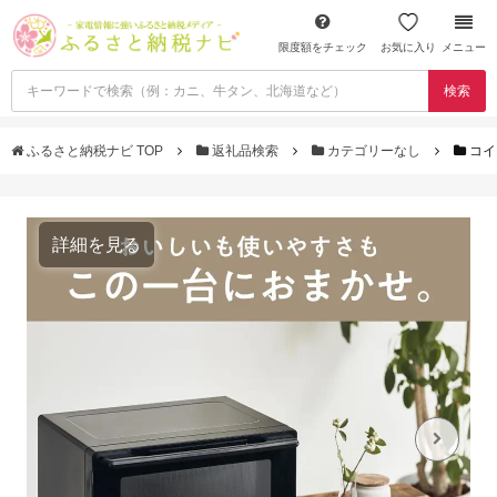
限度額をチェック
お気に入り
メニュー
検索
ふるさと納税ナビ TOP
返礼品検索
カテゴリーなし
コイ
詳細を見る