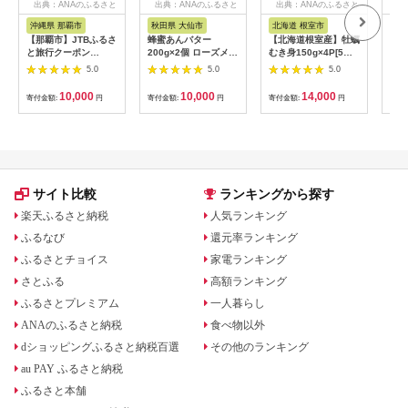
出典：ANAのふるさと
出典：ANAのふるさと
出典：ANAのふるさと
出
納税
納税
納税
沖縄県 那覇市
秋田県 大仙市
北海道 根室市
埼
【那覇市】JTBふるさ
蜂蜜あんバター
【北海道根室産】牡蠣
【2
と旅行クーポン
200g×2個 ローズメイ
むき身150g×4P[5月
予約
（3,000円分）有効期
[あんバター はちみ
下旬以降発送] A-
史！
5.0
5.0
5.0
間3年（Eメール発
つ 発酵バター あん
54007
ムの
行）｜旅行 トラベル
こ 水あめ不使用 秋
水・
10,000
10,000
14,000
寄付金額:
円
寄付金額:
円
寄付金額:
円
寄付
予約 国内旅行 JTB 宿
田県 大仙市]
約3
泊 観光 体験 旅行券
03
宿泊券 旅行予約 ホテ
ル 旅館 チケット 子供
子連れ カップル 家族
人気 おすすめ 旅行ク
ーポン 店頭 オンライ
サイト比較
ランキングから探す
ン ネット予約 電話 有
効期間3年
楽天ふるさと納税
人気ランキング
ふるなび
還元率ランキング
ふるさとチョイス
家電ランキング
さとふる
高額ランキング
ふるさとプレミアム
一人暮らし
ANAのふるさと納税
食べ物以外
dショッピングふるさと納税百選
その他のランキング
au PAY ふるさと納税
ふるさと本舗