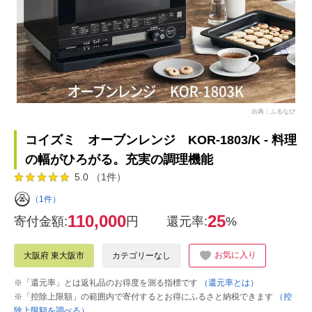
出典：ふるなび
コイズミ オーブンレンジ KOR-1803/K - 料理
の幅がひろがる。充実の調理機能
5.0 （1件）
（1件）
110,000
25
寄付金額:
円
還元率:
%
お気に入り
大阪府 東大阪市
カテゴリーなし
※「還元率」とは返礼品のお得度を測る指標です
（還元率とは）
※「控除上限額」の範囲内で寄付するとお得にふるさと納税できます
（控
除上限額を調べる）