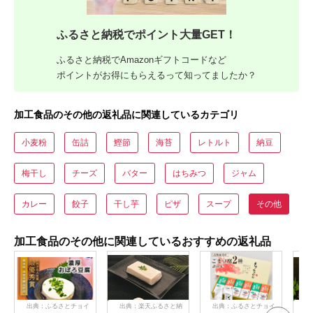
ふるさと納税でポイント大量GET！
ふるさと納税でAmazonギフトコードなど
ポイントがお得にもらえるって知ってましたか？
加工食品のその他の返礼品に関連しているカテゴリ
小麦粉
缶詰
鰹節
海苔
レトルト
納豆
梅干し
チーズ
バター
はちみつ
ジャム
カレー
餃子
干し芋
ピザ
スープ
その他
加工食品のその他に関連しているおすすめの返礼品
出典：ふるさとチョイ
出典：楽天ふるさと納
出典：ふるさとチョイ
出