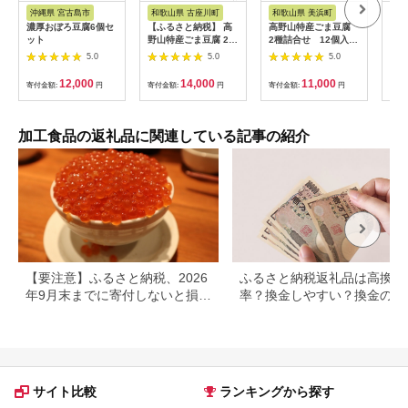
ス
税
ス
沖縄県 宮古島市
和歌山県 古座川町
和歌山県 美浜町
山
濃厚おぼろ豆腐6個セ
【ふるさと納税】 高
高野山特産ごま豆腐
1-
ット
野山特産ごま豆腐 2種
2種詰合せ 12個入
っと
詰合せ 12個入り
り CL-1
5.0
5.0
5.0
12,000
14,000
11,000
寄付金額:
円
寄付金額:
円
寄付金額:
円
寄付
加工食品の返礼品に関連している記事の紹介
【要注意】ふるさと納税、2026
ふるさと納税返礼品は高換金
年9月末までに寄付しないと損す
率？換金しやすい？換金の可
る可能性大｜10月からの制度変
について
更を解説
サイト比較
ランキングから探す