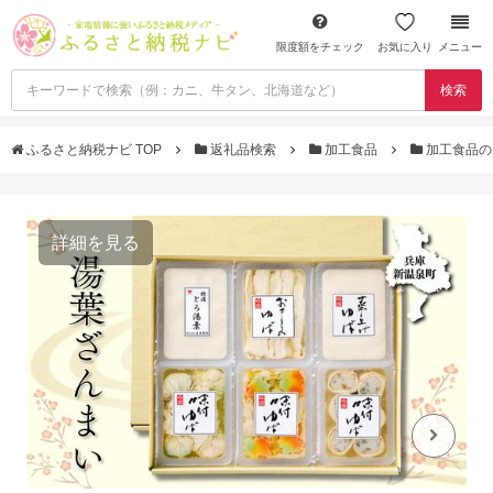
限度額をチェック
お気に入り
メニュー
検索
ふるさと納税ナビ TOP
返礼品検索
加工食品
加工食品の
詳細を見る