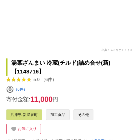
出典：ふるさとチョイス
湯葉ざんまい 冷蔵(チルド)詰め合せ(新)
【1148716】
5.0 （6件）
（6件）
11,000
寄付金額:
円
兵庫県 新温泉町
加工食品
その他
お気に入り