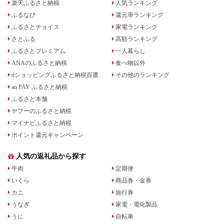
楽天ふるさと納税
人気ランキング
ふるなび
還元率ランキング
ふるさとチョイス
家電ランキング
さとふる
高額ランキング
ふるさとプレミアム
一人暮らし
ANAのふるさと納税
食べ物以外
dショッピングふるさと納税百選
その他のランキング
au PAY ふるさと納税
ふるさと本舗
ヤフーのふるさと納税
マイナビふるさと納税
ポイント還元キャンペーン
人気の返礼品から探す
牛肉
定期便
いくら
商品券・金券
カニ
旅行券
うなぎ
家電・電化製品
うに
自転車