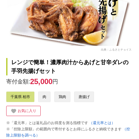
出典：ふるさとチョイス
レンジで簡単！濃厚肉汁からあげと甘辛ダレの
手羽先揚げセット
25,000
寄付金額:
円
千葉県 柏市
肉
鶏肉
唐揚げ
お気に入り
※「還元率」とは返礼品のお得度を測る指標です
（還元率とは）
※「控除上限額」の範囲内で寄付するとお得にふるさと納税できます
（控
除上限額を調べる）