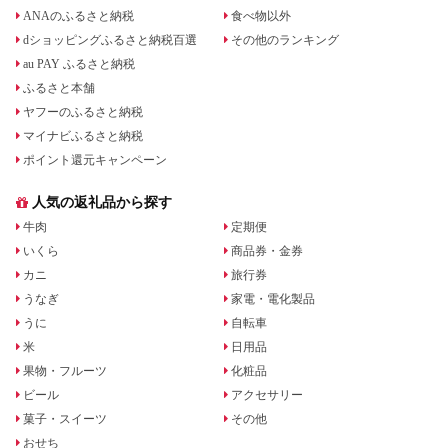
ANAのふるさと納税
食べ物以外
dショッピングふるさと納税百選
その他のランキング
au PAY ふるさと納税
ふるさと本舗
ヤフーのふるさと納税
マイナビふるさと納税
ポイント還元キャンペーン
人気の返礼品から探す
牛肉
定期便
いくら
商品券・金券
カニ
旅行券
うなぎ
家電・電化製品
うに
自転車
米
日用品
果物・フルーツ
化粧品
ビール
アクセサリー
菓子・スイーツ
その他
おせち