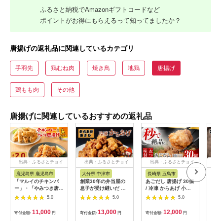
ふるさと納税でAmazonギフトコードなど
ポイントがお得にもらえるって知ってましたか？
唐揚げの返礼品に関連しているカテゴリ
手羽先
鶏むね肉
焼き鳥
地鶏
唐揚げ
鶏もも肉
その他
唐揚げに関連しているおすすめの返礼品
出典：ふるさとチョイ
出典：ふるさとチョイ
出典：ふるさとチョイ
出
ス
ス
ス
鹿児島県 鹿児島市
大分県 中津市
長崎県 五島市
埼
「マルイのチキンバ
創業30年の弁当屋の
あごだし 唐揚げ 30個
鳥新
ー」・「やみつき唐揚
息子が受け継いだ 骨
/ 冷凍 からあげ 小分
（5
げ」セット K050-
なし モモ 冷凍からあ
け 五島市 / 大河内商
5.0
5.0
5.0
002
げ 1kg | 調理済 レン
店 [PAQ022]
ジ 唐揚げ 唐揚 から揚
11,000
13,000
12,000
寄付金額:
円
寄付金額:
円
寄付金額:
円
寄付
げ からあげ お惣菜 惣