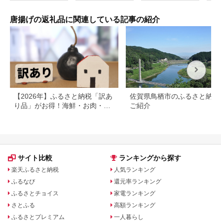
菜 お弁当 おかず 簡単
調理 大分県 九州 中津
市
唐揚げの返礼品に関連している記事の紹介
【2026年】ふるさと納税「訳あ
佐賀県鳥栖市のふるさと納税
り品」がお得！海鮮・お肉・ス
ご紹介
イーツ返礼品特集
サイト比較
ランキングから探す
楽天ふるさと納税
人気ランキング
ふるなび
還元率ランキング
ふるさとチョイス
家電ランキング
さとふる
高額ランキング
ふるさとプレミアム
一人暮らし