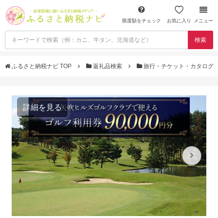
限度額をチェック
お気に入り
メニュー
検索
ふるさと納税ナビ TOP
返礼品検索
旅行・チケット・カタログ
詳細を見る