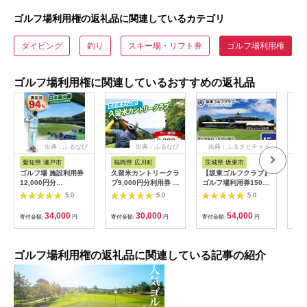
ゴルフ場利用権の返礼品に関連しているカテゴリ
ダイビング
釣り
スキー場・リフト券
ゴルフ場利用権
ゴルフ場利用権に関連しているおすすめの返礼品
出典：ふるなび
出典：ふるなび
出典：ふるさとチョイ
出
ス
愛知県 瀬戸市
福岡県 広川町
茨城県 坂東市
福
ゴルフ場 施設利用券
久留米カントリークラ
【坂東ゴルフクラブ】
【ふ
12,000円分
ブ9,000円分利用券 /
ゴルフ場利用券15000
フチ
[BBEC002]ゴルフ倶
ゴルフ[AFAD007]
円分（寄付金額の3割
小郡
5.0
5.0
5.0
楽部大樹 瀬戸店
相当額分） ／ ゴルフ
ギフ
プレー 都心から1時間
ゴル
34,000
30,000
54,000
寄付金額:
円
寄付金額:
円
寄付金額:
円
寄付
利用券 ゴルフ場 チケ
券 
ット 茨城 ゴルフ 予約
ラウ
体験 アクセス抜群 好
郡市
立地 ゴルフラウンド
ゴルフ場利用権の返礼品に関連している記事の紹介
アウトドア スポーツ
レジャー 茨城県
No.156