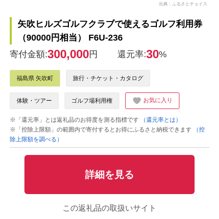
出典：ふるさとチョイス
矢吹ヒルズゴルフクラブで使えるゴルフ利用券
（90000円相当） F6U-236
300,000
30
寄付金額:
円
還元率:
%
福島県 矢吹町
旅行・チケット・カタログ
お気に入り
体験・ツアー
ゴルフ場利用権
※「還元率」とは返礼品のお得度を測る指標です
（還元率とは）
※「控除上限額」の範囲内で寄付するとお得にふるさと納税できます
（控
除上限額を調べる）
詳細を見る
この返礼品の取扱いサイト