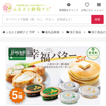
限度額をチェック
お気に入り
メニュー
検索
ふるさと納税ナビ TOP
返礼品検索
加工食品
加工食品の
詳細を見る