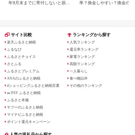
年9月末までに寄付しないと損す
率？換金しやすい？換金の可
る可能性大｜10月からの制度変
について
更を解説
サイト比較
ランキングから探す
楽天ふるさと納税
人気ランキング
ふるなび
還元率ランキング
ふるさとチョイス
家電ランキング
さとふる
高額ランキング
ふるさとプレミアム
一人暮らし
ANAのふるさと納税
食べ物以外
dショッピングふるさと納税百選
その他のランキング
au PAY ふるさと納税
ふるさと本舗
ヤフーのふるさと納税
マイナビふるさと納税
ポイント還元キャンペーン
人気の返礼品から探す