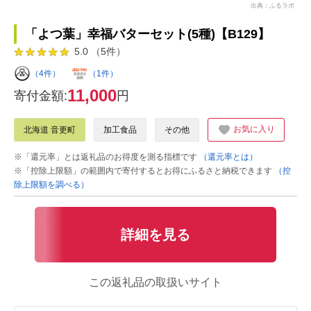
出典：ふるラボ
「よつ葉」幸福バターセット(5種)【B129】
5.0 （5件）
（4件）
（1件）
11,000
寄付金額:
円
お気に入り
北海道 音更町
加工食品
その他
※「還元率」とは返礼品のお得度を測る指標です
（還元率とは）
※「控除上限額」の範囲内で寄付するとお得にふるさと納税できます
（控
除上限額を調べる）
詳細を見る
この返礼品の取扱いサイト