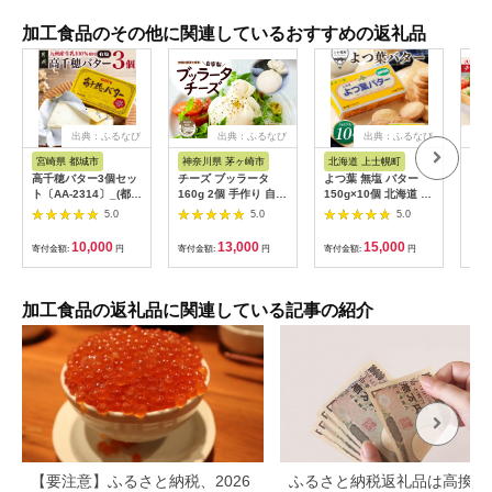
加工食品のその他に関連しているおすすめの返礼品
出典：ふるなび
出典：ふるなび
出典：ふるなび
出
宮崎県 都城市
神奈川県 茅ヶ崎市
北海道 上士幌町
大
高千穂バター3個セッ
チーズ ブッラータ
よつ葉 無塩 バター
01
ト〔AA-2314〕_(都城
160g 2個 手作り 自家
150g×10個 北海道 乳
ワチ
市) 高千穂バター 九州
製 湘南 チーズ
製品 国産バター 食塩
3種
5.0
5.0
5.0
産生乳 有塩タイプ 爽
不使用 カルトンバタ
普段
やか スッキリ トース
ー
ず】
10,000
13,000
15,000
寄付金額:
円
寄付金額:
円
寄付金額:
円
寄付
ト 料理 お菓子づくり
熟練の職人 風味豊か
とろける ジュワー 南
日本酪農
加工食品の返礼品に関連している記事の紹介
【要注意】ふるさと納税、2026
ふるさと納税返礼品は高換金