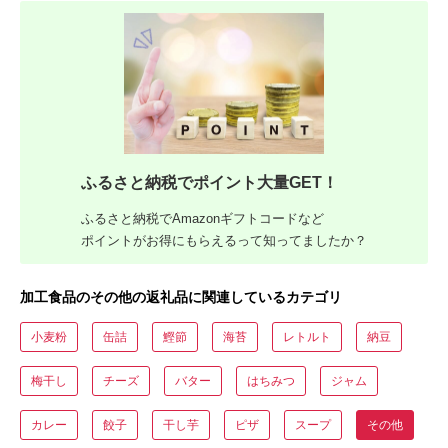
ふるさと納税でポイント大量GET！
ふるさと納税でAmazonギフトコードなど
ポイントがお得にもらえるって知ってましたか？
加工食品のその他の返礼品に関連しているカテゴリ
小麦粉
缶詰
鰹節
海苔
レトルト
納豆
梅干し
チーズ
バター
はちみつ
ジャム
カレー
餃子
干し芋
ピザ
スープ
その他