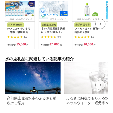
出典：ふるさとプレミ
出典：ふるなび
出典：ふるさとチョイ
アム
ス
熊本県 嘉島町
大分県 玖珠町
岩手県 花巻市
栃
FK7-0199_サントリ
【3ヶ月定期便】天然
い・ろ・は・す 奥羽
【3
ー熊本工場製造 阿蘇
水 シリカ 525ml × 40
山脈の天然水
ネラ
の天然水【550mlペッ
本 ＜シリカちゃん〜
540mlPET×24本セッ
然水
5.0
5.0
5.0
ト×24本】 熊本県 嘉
玖珠の天然水〜＞ 水
ト 【1414】
料水
島町
水 500ml 500ml 天然
い 
15,000
24,000
10,000
寄付金額:
円
寄付金額:
円
寄付金額:
円
寄付
水 天然水 ラベルレス
ススメ
天然シリカ 水 シリカ
水 ミネラルウォータ
ー 国産 保存可能 水
水の返礼品に関連している記事の紹介
防災 備蓄 シリカ水 シ
リカ水 SDGs
高知県土佐清水市のふるさと納
ふるさと納税でもらえる水・
税のご紹介
ネラルウォーター還元率＆レ
ュー評価ランキング！