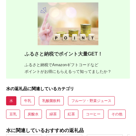
ふるさと納税でポイント大量GET！
ふるさと納税でAmazonギフトコードなど
ポイントがお得にもらえるって知ってましたか？
水の返礼品に関連しているカテゴリ
水
牛乳
乳酸菌飲料
フルーツ・野菜ジュース
豆乳
炭酸水
緑茶
紅茶
コーヒー
その他
水に関連しているおすすめの返礼品