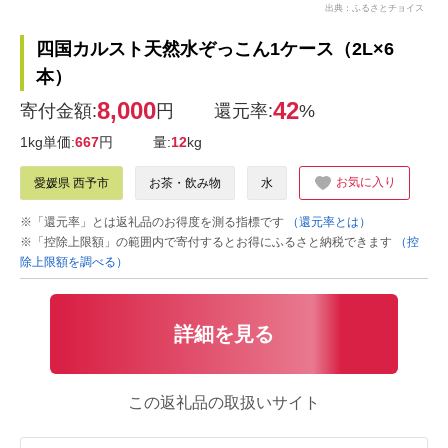
出典：ふるさとチョイス
四国カルスト天然水ぞっこん1ケース（2L×6
本）
8,000
42
寄付金額:
円
還元率:
%
1kg単価:
667
円
量:
12
kg
お気に入り
愛媛県 西予市
お茶・飲み物
水
※「還元率」とは返礼品のお得度を測る指標です
（還元率とは）
※「控除上限額」の範囲内で寄付するとお得にふるさと納税できます
（控
除上限額を調べる）
詳細を見る
この返礼品の取扱いサイト