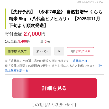
出典：ふるさとプレミアム
【先行予約】 《令和7年産》 自然栽培米 くらら
精米 5kg （八代産ヒノヒカリ） 【2025年11月
下旬より順次発送】
27,000
寄付金額:
円
1kg単価:
5,400
円
量:
5
kg
お気に入り
熊本県 八代市
米・パン
米
※「還元率」とは返礼品のお得度を測る指標です
（還元率とは）
※「控除上限額」の範囲内で寄付するとお得にふるさと納税できます
（控
除上限額を調べる）
詳細を見る
この返礼品の取扱いサイト