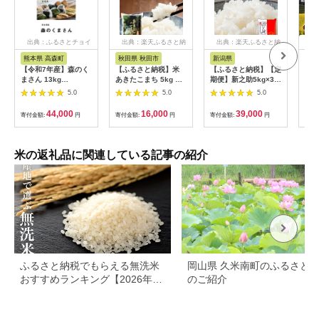
出典：ふるさとチョイ
出典：楽天ふるさと納
出典：楽天ふるさと納
出
ス
税
税
熊本県 高森町
秋田県 秋田市
新潟県
愛
【令和7年産】森のく
【ふるさと納税】米
【ふるさと納税】【定
〈坂
まさん 13kg
あきたこまち 5kg 令
期便】新之助5kg×3ヶ
琉〉
(6.5kg×2袋) 【2025
和7年産 白米 田口商
月連続お届け 米 お
まる
5.0
5.0
5.0
年10月上旬より順次
店 農家直送 秋田県産
米 新潟 新潟県 | お
弁当
発送開始】 ブレンド
[米 あきたこまち 白米
米 こめ 白米 食品 人
も美
44,000
16,000
39,000
寄付金額:
円
寄付金額:
円
寄付金額:
円
寄付
米 お米 白米 米 おす
秋田県産]
気 おすすめ 送料無料
ギフ
すめ 人気 ランキング
[№5
米の返礼品に関連している記事の紹介
ふるさと納税でもらえる無洗米
岡山県 久米南町のふるさと
おすすめランキング【2026年最
のご紹介
新版】還元率・容量別で徹底比
較