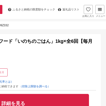
ふるさと納税の
限度額をチェック
返礼品リスト
お気に入り
メニュー
Z332
フード「いのちのごはん」1kg×全6回【毎月
入り
元率とは）
と納税できます
（控除上限額を調べる）
詳細を見る