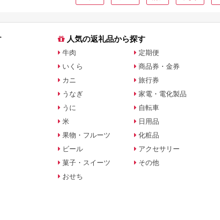
す
人気の返礼品から探す
牛肉
定期便
いくら
商品券・金券
カニ
旅行券
うなぎ
家電・電化製品
うに
自転車
米
日用品
果物・フルーツ
化粧品
ビール
アクセサリー
菓子・スイーツ
その他
おせち