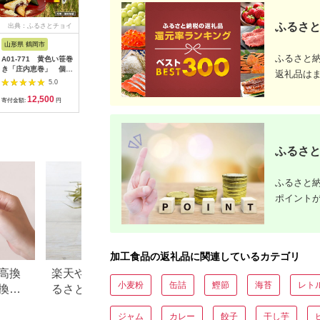
ふるさと
出典：ふるさとチョイ
出典：auPAYふるさと納
出典：ふるさとパレッ
出
ス
税
ト
山形県 鶴岡市
青森県 青森市
鹿児島県 南さつま市
和歌山県 
ふるさと
A01-771 黄色い笹巻
umios さば水煮 食塩
【健康習慣】生姜のバ
【訳あり
き「庄内恵巻」 個別
不使用 190g×24個
ラエティセット 4種
たっぷり1
返礼品は
包装の冷凍ちまき10
【1544134】
おざきの
5.0
5.0
5.0
個 糖みつ・青きな粉
かせスペ
12,500
20,000
19,000
1
付き
ト」【冷凍
寄付金額:
円
寄付金額:
円
寄付金額:
円
寄付金額:
干物 干物
装 イカ 
り わけあ
【ozk103
ふるさと
ふるさと納
ポイント
加工食品の返礼品に関連しているカテゴリ
高換
楽天やふるなびで人気！ふ
青森県 板柳町のふ
小麦粉
缶詰
鰹節
海苔
レト
換金
るさと納税「3,000円」の返
税のご紹介
礼品まとめ
ジャム
カレー
餃子
干し芋