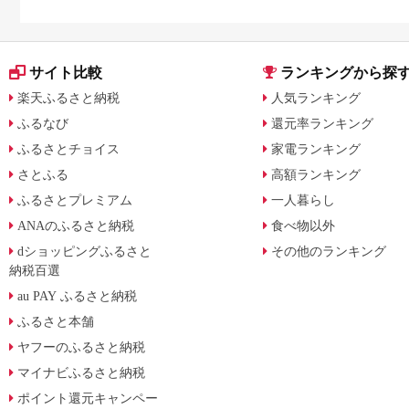
月からの制度変更を解説
サイト比較
ランキングから探
楽天ふるさと納税
人気ランキング
ふるなび
還元率ランキング
ふるさとチョイス
家電ランキング
さとふる
高額ランキング
ふるさとプレミアム
一人暮らし
ANAのふるさと納税
食べ物以外
dショッピングふるさと
その他のランキング
納税百選
au PAY ふるさと納税
ふるさと本舗
ヤフーのふるさと納税
マイナビふるさと納税
ポイント還元キャンペー