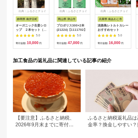
出典：ふるさとチョイ
出典：ふるさとチョイ
出典：ふるさとチョイ
ス
ス
ス
静岡県 南伊豆町
岡山県 津山市
兵庫県 南あわじ市
オーガニック生姜シロ
プロポリス300×2本
淡路島レトルトカレー
ップ ２本セット（プ
(21224)【1111702】
おすすめセット
レーン） 【 生姜 健
5.0
5.0
5.0
康 ジンジャーシロッ
10,000
47,000
16,000
プ ジンジャー しょう
寄付金額:
円
寄付金額:
円
寄付金額:
円
が 生姜シロップ 】
<H-1>
加工食品の返礼品に関連している記事の紹介
【要注意】ふるさと納税、
ふるさと納税返礼品は
2026年9月末までに寄付し
金率？換金しやすい？
ないと損する可能性大｜10
の可否について