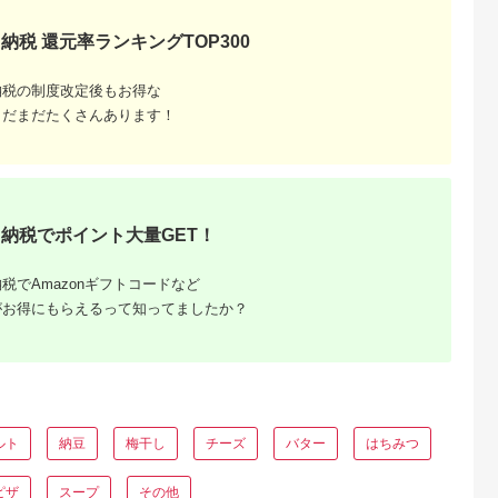
納税 還元率ランキングTOP300
典：ふるなび
出典：auPAYふるさと納
出典：auPAYふるさと納
出典：auPAYふるさと
税
税
串本町
千葉県 千葉市
和歌山県 上富田町
和歌山県 御坊市
納税の制度改定後もお得な
干物セット】
味の素冷凍食品 ザ
紀州南高梅 梅ばーも
【和歌山県／紀州南
5点以上！
★(R)チャーハン 12
ん 850g［Kn16］
梅】紀州四季の梅 は
まだまだたくさんあります！
ひもの「おま
袋セット 冷凍食品 炒
ちみつ風味1kg（塩
5.0
5.0
5.0
5.0
シャルセッ
飯 冷凍炒飯 にんにく
約6%）
0,000
22,000
12,000
15,000
】/ ひもの
焼豚 惣菜 ご飯 冷凍
円
寄付金額:
円
寄付金額:
円
寄付金額:
円
セット 個包
温めるだけ レンジ 電
一夜干し 訳あ
子レンジ 簡単 簡単料
り
理 千葉市 千葉県
A-1】
[№5346-0993]
納税でポイント大量GET！
税でAmazonギフトコードなど
がお得にもらえるって知ってましたか？
るさと納
ルト
納豆
梅干し
チーズ
バター
はちみつ
ピザ
スープ
その他