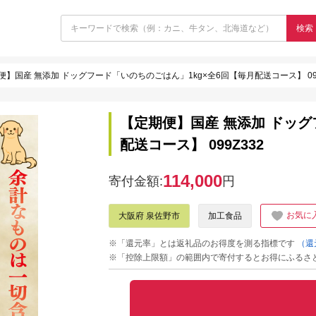
検索
便】国産 無添加 ドッグフード「いのちのごはん」1kg×全6回【毎月配送コース】 099
【定期便】国産 無添加 ドッグ
配送コース】 099Z332
114,000
寄付金額:
円
お気に
大阪府 泉佐野市
加工食品
※「還元率」とは返礼品のお得度を測る指標です
（還
※「控除上限額」の範囲内で寄付するとお得にふるさ