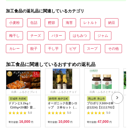
加工食品の返礼品に関連しているカテゴリ
小麦粉
缶詰
鰹節
海苔
レトルト
納豆
梅干し
チーズ
バター
はちみつ
ジャム
カレー
餃子
干し芋
ピザ
スープ
その他
加工食品に関連しているおすすめの返礼品
出典：ふるさとプレミ
出典：ふるさとチョイ
出典：ふるさとチョイ
出
アム
ス
ス
宮城県 利府町
静岡県 南伊豆町
岡山県 津山市
兵
ドドンと3.2kg！
オーガニック生姜シロ
プロポリス300×2本
淡路
《160g×20個》昔懐
ップ ２本セット（プ
(21224)【1111702】
おす
かしいデミグラスソー
レーン） 【 生姜 健
5.0
5.0
5.0
スハンバーグ 肉 洋食
康 ジンジャーシロッ
簡単 大容量 湯煎 湯せ
プ ジンジャー しょう
16,000
10,000
47,000
寄付金額:
円
寄付金額:
円
寄付金額:
円
寄付
ん 個包装 [大容量 ハ
が 生姜シロップ 】
ンバーグ 肉 おかず 惣
<H-1>