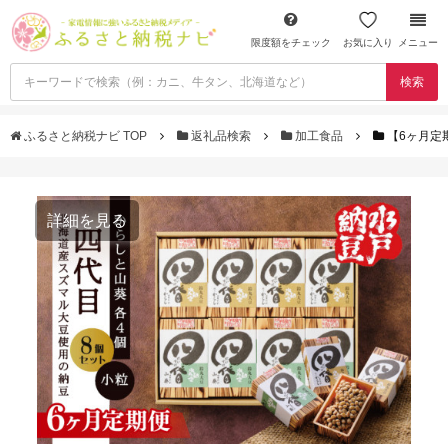
限度額をチェック
お気に入り
メニュー
検索
ふるさと納税ナビ TOP
返礼品検索
加工食品
【6ヶ月定期
詳細を見る