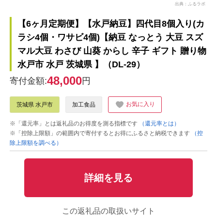
出典：ふるラボ
【6ヶ月定期便】【水戸納豆】四代目8個入り(カ
ラシ4個・ワサビ4個)【納豆 なっとう 大豆 スズ
マル大豆 わさび 山葵 からし 辛子 ギフト 贈り物
水戸市 水戸 茨城県 】（DL-29）
48,000
寄付金額:
円
お気に入り
茨城県 水戸市
加工食品
※「還元率」とは返礼品のお得度を測る指標です
（還元率とは）
※「控除上限額」の範囲内で寄付するとお得にふるさと納税できます
（控
除上限額を調べる）
詳細を見る
この返礼品の取扱いサイト