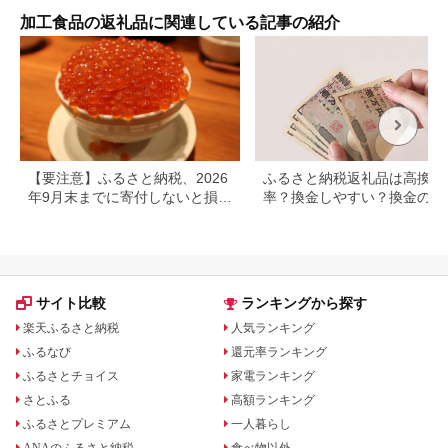
菜 個包装 簡単 湯せん
洋食 湯煎 個別包装 小
加工食品の返礼品に関連している記事の紹介
分 お弁当 便利 お試
し]|06_thm-040601
【要注意】ふるさと納税、2026
ふるさと納税返礼品は高換金
年9月末までに寄付しないと損す
率？換金しやすい？換金の可
る可能性大｜10月からの制度変
について
更を解説
サイト比較
ランキングから探す
楽天ふるさと納税
人気ランキング
ふるなび
還元率ランキング
ふるさとチョイス
家電ランキング
さとふる
高額ランキング
ふるさとプレミアム
一人暮らし
ANAのふるさと納税
食べ物以外