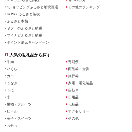
dショッピングふるさと納税百選
その他のランキング
au PAY ふるさと納税
ふるさと本舗
ヤフーのふるさと納税
マイナビふるさと納税
ポイント還元キャンペーン
人気の返礼品から探す
牛肉
定期便
いくら
商品券・金券
カニ
旅行券
うなぎ
家電・電化製品
うに
自転車
米
日用品
果物・フルーツ
化粧品
ビール
アクセサリー
菓子・スイーツ
その他
おせち