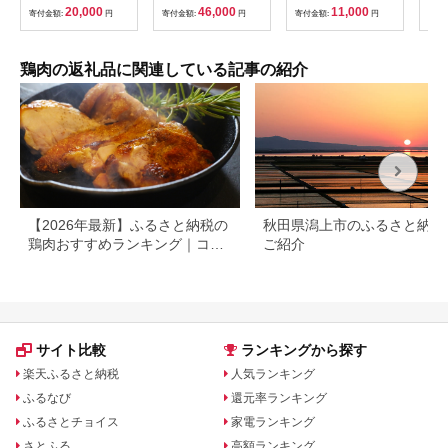
2kg・200g×10パッ
チキン スープ カレー
20,000
46,000
11,000
寄付金額:
円
寄付金額:
円
寄付金額:
円
寄付
ク)【海江田鶏肉店】
詰め合わせ 野菜 じゃ
霧島市 鹿児島 国産 鳥
がいも 【お肉・加工
刺し 鳥肉 鶏肉 モモ
食品】
ムネ もも肉 むね肉 胸
鶏肉の返礼品に関連している記事の紹介
肉 タタキ 刺身 セット
真空パック 醤油付き
おつまみ
【2026年最新】ふるさと納税の
秋田県潟上市のふるさと納税
鶏肉おすすめランキング｜コス
ご紹介
パ・量・部位別に厳選
サイト比較
ランキングから探す
楽天ふるさと納税
人気ランキング
ふるなび
還元率ランキング
ふるさとチョイス
家電ランキング
さとふる
高額ランキング