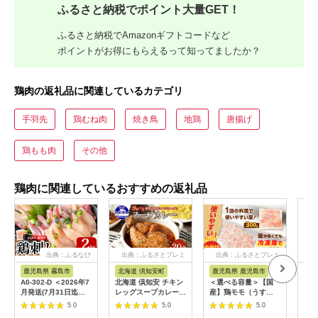
ふるさと納税でポイント大量GET！
ふるさと納税でAmazonギフトコードなど
ポイントがお得にもらえるって知ってましたか？
鶏肉の返礼品に関連しているカテゴリ
手羽先
鶏むね肉
焼き鳥
地鶏
唐揚げ
鶏もも肉
その他
鶏肉に関連しているおすすめの返礼品
出典：ふるなび
出典：ふるさとプレミ
出典：ふるさとプレミ
出
アム
アム
鹿児島県 霧島市
北海道 倶知安町
鹿児島県 鹿児島市
佐
A0-302-D ＜2026年7
北海道 倶知安 チキン
＜選べる容量＞【国
あり
月発送(7月31日迄に
レッグスープカレー
産】鶏モモ（うす
しの
発送)＞三世代続く鶏
300g 20個 中辛 レト
塩） K025-012
A09
5.0
5.0
5.0
肉店の鶏刺し(計
ルト 食品 加工品 時短