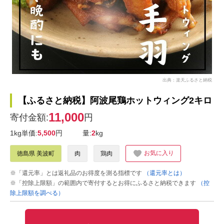
出典：楽天ふるさと納税
【ふるさと納税】阿波尾鶏ホットウィング2キロ
11,000
寄付金額:
円
1kg単価:
5,500
円
量:
2
kg
お気に入り
徳島県 美波町
肉
鶏肉
※「還元率」とは返礼品のお得度を測る指標です
（還元率とは）
※「控除上限額」の範囲内で寄付するとお得にふるさと納税できます
（控
除上限額を調べる）