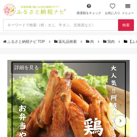
限度額をチェック
お気に入り
メニュー
検索
ふるさと納税ナビ TOP
返礼品検索
肉
鶏肉
【ふ
詳細を見る