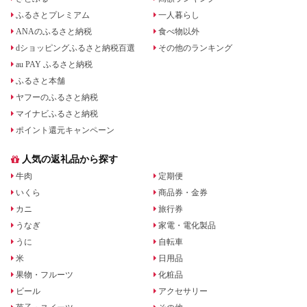
ふるさとプレミアム
一人暮らし
ANAのふるさと納税
食べ物以外
dショッピングふるさと納税百選
その他のランキング
au PAY ふるさと納税
ふるさと本舗
ヤフーのふるさと納税
マイナビふるさと納税
ポイント還元キャンペーン
人気の返礼品から探す
牛肉
定期便
いくら
商品券・金券
カニ
旅行券
うなぎ
家電・電化製品
うに
自転車
米
日用品
果物・フルーツ
化粧品
ビール
アクセサリー