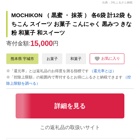
出典：JALふるさと納税
MOCHIKON （ 黒蜜 ・ 抹茶 ） 各6袋 計12袋 も
ちこん スイーツ お菓子 こんにゃく 黒みつ きな
粉 和菓子 和スイーツ
15,000
寄付金額:
円
お気に入り
熊本県 宇城市
お菓子
和菓子
※「還元率」とは返礼品のお得度を測る指標です
（還元率とは）
※「控除上限額」の範囲内で寄付するとお得にふるさと納税できます
（控
除上限額を調べる）
詳細を見る
この返礼品の取扱いサイト