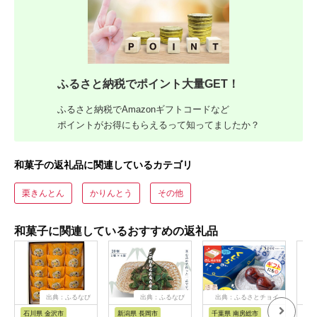
ふるさと納税でポイント大量GET！
ふるさと納税でAmazonギフトコードなど
ポイントがお得にもらえるって知ってましたか？
和菓子の返礼品に関連しているカテゴリ
栗きんとん
かりんとう
その他
和菓子に関連しているおすすめの返礼品
出典：ふるなび
出典：ふるなび
出典：ふるさとチョイ
ス
石川県 金沢市
新潟県 長岡市
千葉県 南房総市
京