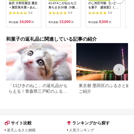
金沢 大和百貨店 選定
41-07Aこがねもち三
のし対応可能 【いと
生菓
＜菓匠高木屋＞あんず
角ちまき20個（5個×4
を菓子 盛栄堂】くじ
和菓
パイ15個入
袋）
らの町南房総のくじら
5.0
5.0
5.0
あげまん 10個入り
mi0067-0002【饅頭
14,000
13,000
8,500
寄付金額:
円
寄付金額:
円
寄付金額:
円
寄付
あげまんじゅう かり
んとう饅頭】
和菓子の返礼品に関連している記事の紹介
「11ぴきのねこ」の返礼品がも
東京都 墨田区のふるさと納
らえる！青森県三戸町のふるさ
ご紹介
と納税
サイト比較
ランキングから探す
楽天ふるさと納税
人気ランキング