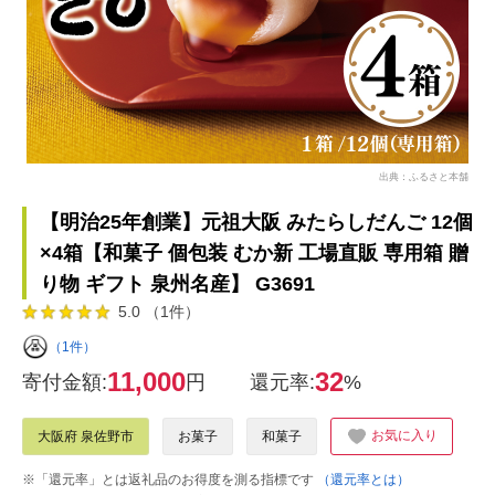
出典：ふるさと本舗
【明治25年創業】元祖大阪 みたらしだんご 12個
×4箱【和菓子 個包装 むか新 工場直販 専用箱 贈
り物 ギフト 泉州名産】 G3691
5.0 （1件）
（1件）
11,000
32
寄付金額:
円
還元率:
%
お気に入り
大阪府 泉佐野市
お菓子
和菓子
※「還元率」とは返礼品のお得度を測る指標です
（還元率とは）