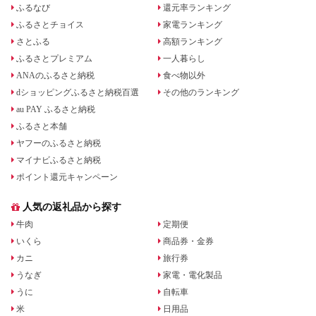
ふるなび
還元率ランキング
ふるさとチョイス
家電ランキング
さとふる
高額ランキング
ふるさとプレミアム
一人暮らし
ANAのふるさと納税
食べ物以外
dショッピングふるさと納税百選
その他のランキング
au PAY ふるさと納税
ふるさと本舗
ヤフーのふるさと納税
マイナビふるさと納税
ポイント還元キャンペーン
人気の返礼品から探す
牛肉
定期便
いくら
商品券・金券
カニ
旅行券
うなぎ
家電・電化製品
うに
自転車
米
日用品