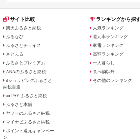
サイト比較
ランキングから探
楽天ふるさと納税
人気ランキング
ふるなび
還元率ランキング
ふるさとチョイス
家電ランキング
さとふる
高額ランキング
ふるさとプレミアム
一人暮らし
ANAのふるさと納税
食べ物以外
dショッピングふるさと
その他のランキング
納税百選
au PAY ふるさと納税
ふるさと本舗
ヤフーのふるさと納税
マイナビふるさと納税
ポイント還元キャンペー
ン