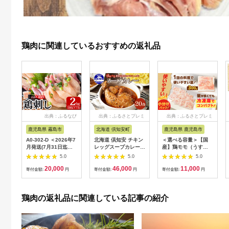
鶏肉に関連しているおすすめの返礼品
出典：ふるなび
出典：ふるさとプレミ
出典：ふるさとプレミ
アム
アム
鹿児島県 霧島市
北海道 倶知安町
鹿児島県 鹿児島市
A0-302-D ＜2026年7
北海道 倶知安 チキン
＜選べる容量＞【国
月発送(7月31日迄に
レッグスープカレー
産】鶏モモ（うす
発送)＞三世代続く鶏
300g 20個 中辛 レト
塩） K025-012
5.0
5.0
5.0
肉店の鶏刺し(計
ルト 食品 加工品 時短
20,000
46,000
11,000
2kg・200g×10パッ
チキン スープ カレー
寄付金額:
円
寄付金額:
円
寄付金額:
円
ク)【海江田鶏肉店】
詰め合わせ 野菜 じゃ
霧島市 鹿児島 国産 鳥
がいも 【お肉・加工
刺し 鳥肉 鶏肉 モモ
食品】
鶏肉の返礼品に関連している記事の紹介
ムネ もも肉 むね肉 胸
肉 タタキ 刺身 セット
真空パック 醤油付き
おつまみ