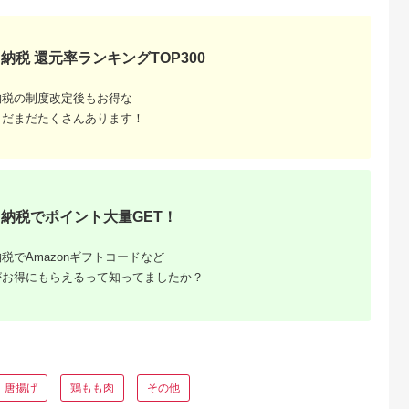
納税 還元率ランキングTOP300
納税の制度改定後もお得な
るさと納
まだまだたくさんあります！
納税でポイント大量GET！
税でAmazonギフトコードなど
がお得にもらえるって知ってましたか？
唐揚げ
鶏もも肉
その他