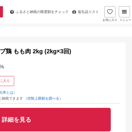
ふるさと納税の
限度額をチェック
返礼品リスト
お気に入り
メニュー
もも肉 2kg (2kg×3回)
%
に入り
元率とは）
と納税できます
（控除上限額を調べる）
詳細を見る