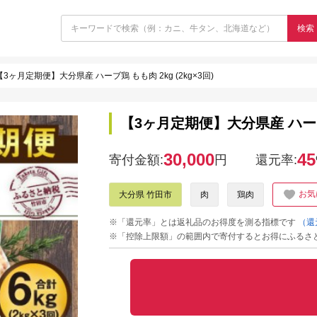
検索
【3ヶ月定期便】大分県産 ハーブ鶏 もも肉 2kg (2kg×3回)
【3ヶ月定期便】大分県産 ハーブ鶏 
30,000
45
寄付金額:
円
還元率:
お気
大分県 竹田市
肉
鶏肉
※「還元率」とは返礼品のお得度を測る指標です
（還
※「控除上限額」の範囲内で寄付するとお得にふるさ