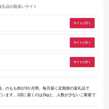
返礼品の取扱いサイト
サイトに行く
サイトに行く
るさとパレッ
出典：ふるなび
出典：ふるなび
出典：楽天ふるさと
ト
サイトに行く
知安町
大分県 中津市
滋賀県 東近江市
山形県 白鷹町
倶知安 チキ
【冷凍便】からあげグ
自家製スモークチキン
【ふるさと納税】や
スープカレー
ランプリ金賞 鳥しん
8本入り 美湖母湖 滋
がた地鶏 (むね肉、も
辛 北海道 レ
九州産 若鶏 骨なし か
賀県 東近江市 A-G30
も肉) 合計1kg以上 
5.0
5.0
5.0
5.0
 チキン カ
らあげミックス も
骨付きもも肉 桜チッ
産 鶏肉 山形県
2,000
16,000
17,000
19,000
プカレー 野
も・むね肉 1kg 約25
プ 燻製 香ばしい 塩味
円
寄付金額:
円
寄付金額:
円
寄付金額:
円
いも 鶏 レト
個入 | 家庭調理 中津
おつまみ パーティー
ー お取り寄
からあげ 唐揚げ から
おかず ギフト
鶏」のもも肉が3か月間、毎月届く定期便の返礼品で
あげ から揚げ お弁当
弁当 おかず お惣菜 お
います。1回に届くのは2kgと、人数が少ないご家庭で
つまみ お肉 肉 鶏 鶏
肉 大分県 中津市