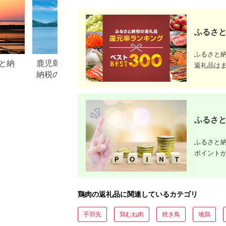
ふるさと
ふるさと
と納
鹿児島県指宿市のふるさと
宮崎県小林市のふ
返礼品は
納税のご紹介
税のご紹介
ふるさと
ふるさと納
ポイント
鶏肉の返礼品に関連しているカテゴリ
手羽先
鶏むね肉
焼き鳥
地鶏