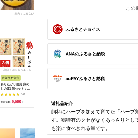
この
出典：ふるなび
ふるさとチョイス
ANAのふるさと納税
出典：JRE MALLふる
出典：ふるなび
出典：ふるなび
出典：ふ
さと納税
auPAYふるさと納税
佐賀県 佐賀市
宮崎県 日向市
和歌山県 和歌山市
北海道 倶
ありたどり使用 鶏め
鶏 炭火焼 宮崎名物 常
紀州うめどり 焼き肉
無地熨斗 
しの素3個セット：
温OK！ごろっと！鶏
用 鶏肉盛り合わせセ
ンレッグ
A095-032
の炭火焼き 140g×5袋
ット【BBQなら！】
計3個 中
5.0
5.0
5.0
計700g [ミツイシ 宮
トルト食品
9,500
11,000
12,000
1
崎県 日向市
レー スー
寄付金額:
円
寄付金額:
円
寄付金額:
円
寄付金額:
返礼品紹介
452060063]
菜 じゃが
ルト カレ
飼料にハーブを加えて育てた「ハーブ
せ
す。鶏特有のクセがなくあっさりとして
も楽に食べきれる量です。