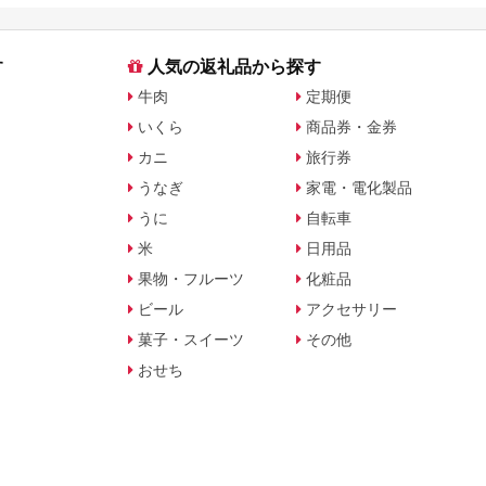
す
人気の返礼品から探す
牛肉
定期便
いくら
商品券・金券
カニ
旅行券
うなぎ
家電・電化製品
うに
自転車
米
日用品
果物・フルーツ
化粧品
ビール
アクセサリー
菓子・スイーツ
その他
おせち