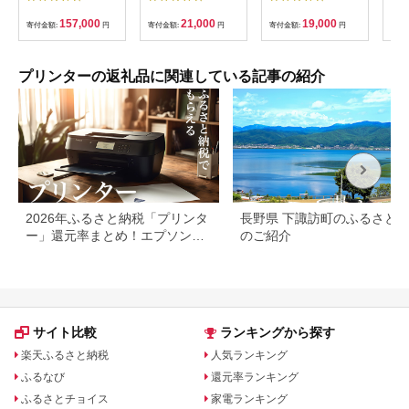
市
換リサイクルインク
371XL+370XL/6MP
EW
（型番：ECI-C301-
互換リサイクルインク
ンク
157,000
21,000
19,000
寄付金額:
円
寄付金額:
円
寄付金額:
円
寄付
5P） キヤノン リサ
6色パック 大容量（型
イン
イクル インク 互換イ
番：ECI-C371XL-
ソン
ンク カートリッジ イ
6P）
リン
ンクカートリッジ カ
刷 
プリンターの返礼品に関連している記事の紹介
ラー オフィス用品 プ
【株
リンター インク 山梨
[N1
県 富士川町
2026年ふるさと納税「プリンタ
長野県 下諏訪町のふるさと
ー」還元率まとめ！エプソン・
のご紹介
ブラザーも
サイト比較
ランキングから探す
楽天ふるさと納税
人気ランキング
ふるなび
還元率ランキング
ふるさとチョイス
家電ランキング