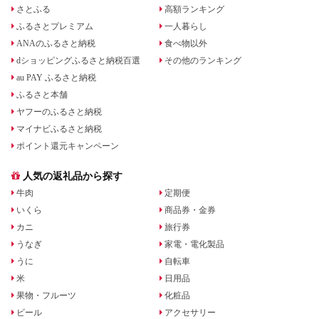
さとふる
高額ランキング
ふるさとプレミアム
一人暮らし
ANAのふるさと納税
食べ物以外
dショッピングふるさと納税百選
その他のランキング
au PAY ふるさと納税
ふるさと本舗
ヤフーのふるさと納税
マイナビふるさと納税
ポイント還元キャンペーン
人気の返礼品から探す
牛肉
定期便
いくら
商品券・金券
カニ
旅行券
うなぎ
家電・電化製品
うに
自転車
米
日用品
果物・フルーツ
化粧品
ビール
アクセサリー