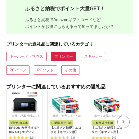
ふるさと納税でポイント大量GET！
ふるさと納税でAmazonギフトコードなど
ポイントがお得にもらえるって知ってましたか？
プリンターの返礼品に関連しているカテゴリ
キーボード・マウス
プリンター
スキャナー
PCパーツ
PCソフト
その他
プリンターに関連しているおすすめの返礼品
出典：JRE MALLふる
出典：楽天ふるさと納
出典：楽天ふるさと納
出
さと納税
税
税
長野県 塩尻市
山梨県 富士川町
山梨県 富士川町
秋
EPSON カラリオ EP-
【ふるさと納税】エコ
【ふるさと納税】エコ
【ふ
887AB | エプソン プ
リカ【キヤノン用】
リカ【キヤノン用】
EPS
リンター 長野県 塩尻
BCI-301+300/5MP互
BCI-
クジ
5.0
5.0
5.0