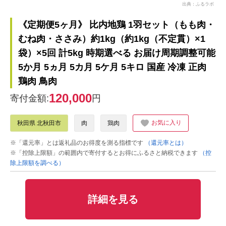
出典：ふるラボ
《定期便5ヶ月》 比内地鶏 1羽セット（もも肉・
むね肉・ささみ）約1kg（約1kg（不定貫）×1
袋）×5回 計5kg 時期選べる お届け周期調整可能
5か月 5ヵ月 5カ月 5ケ月 5キロ 国産 冷凍 正肉
鶏肉 鳥肉
120,000
寄付金額:
円
お気に入り
秋田県 北秋田市
肉
鶏肉
※「還元率」とは返礼品のお得度を測る指標です
（還元率とは）
※「控除上限額」の範囲内で寄付するとお得にふるさと納税できます
（控
除上限額を調べる）
詳細を見る