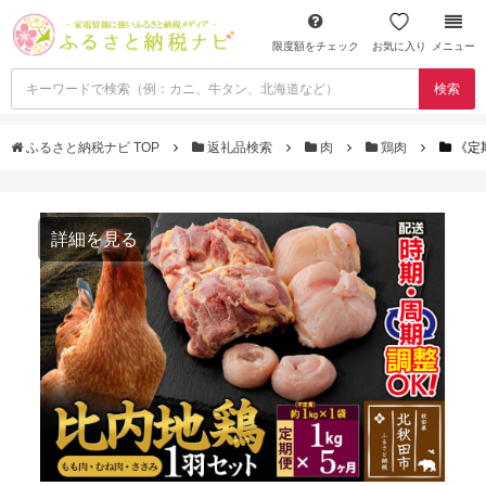
限度額をチェック
お気に入り
メニュー
検索
ふるさと納税ナビ TOP
返礼品検索
肉
鶏肉
《定
詳細を見る