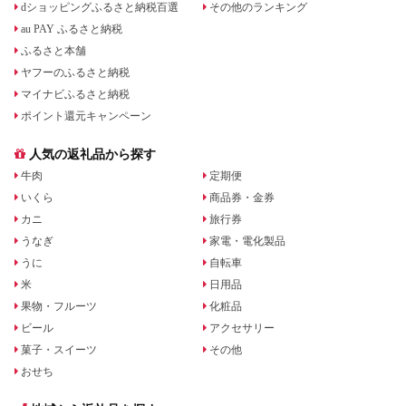
dショッピングふるさと納税百選
その他のランキング
au PAY ふるさと納税
ふるさと本舗
ヤフーのふるさと納税
マイナビふるさと納税
ポイント還元キャンペーン
人気の返礼品から探す
牛肉
定期便
いくら
商品券・金券
カニ
旅行券
うなぎ
家電・電化製品
うに
自転車
米
日用品
果物・フルーツ
化粧品
ビール
アクセサリー
菓子・スイーツ
その他
おせち