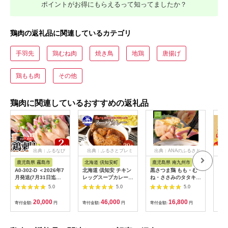
ポイントがお得にもらえるって知ってましたか？
鶏肉の返礼品に関連しているカテゴリ
手羽先
鶏むね肉
焼き鳥
地鶏
唐揚げ
鶏もも肉
その他
鶏肉に関連しているおすすめの返礼品
出典：ふるなび
出典：ふるさとプレミ
出典：ANAのふるさと
出
アム
納税
鹿児島県 霧島市
北海道 倶知安町
鹿児島県 南九州市
鹿
A0-302-D ＜2026年7
北海道 倶知安 チキン
黒さつま鶏 もも・む
＜選
月発送(7月31日迄に
レッグスープカレー
ね・ささみのタタキセ
産】
発送)＞三世代続く鶏
300g 20個 中辛 レト
ット【配送不可地域：
塩）
5.0
5.0
5.0
肉店の鶏刺し(計
ルト 食品 加工品 時短
離島】
2kg・200g×10パッ
チキン スープ カレー
20,000
46,000
16,800
寄付金額:
円
寄付金額:
円
寄付金額:
円
寄付
ク)【海江田鶏肉店】
詰め合わせ 野菜 じゃ
霧島市 鹿児島 国産 鳥
がいも 【お肉・加工
刺し 鳥肉 鶏肉 モモ
食品】
ムネ もも肉 むね肉 胸