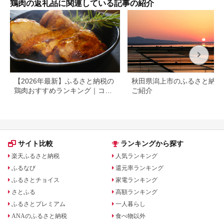
鶏肉の返礼品に関連している記事の紹介
肉 タタキ 刺身 セット
真空パック 醤油付き
おつまみ
【2026年最新】ふるさと納税の
秋田県潟上市のふるさと納税
鶏肉おすすめランキング｜コス
ご紹介
パ・量・部位別に厳選
サイト比較
ランキングから探す
楽天ふるさと納税
人気ランキング
ふるなび
還元率ランキング
ふるさとチョイス
家電ランキング
さとふる
高額ランキング
ふるさとプレミアム
一人暮らし
ANAのふるさと納税
食べ物以外