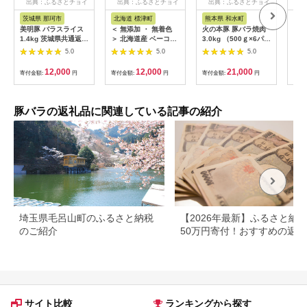
出典：ふるさとチョイ
出典：ふるさとチョイ
出典：ふるさとチョイ
出
ス
ス
ス
茨城県 那珂市
北海道 標津町
熊本県 和水町
山
美明豚 バラスライス
＜ 無添加 ・ 無着色
火の本豚 豚バラ焼肉
FYN
1.4kg 茨城県共通返礼
＞ 北海道産 ベーコン
3.0kg （500ｇ×6パッ
ポー
品 行方市産 びめいと
ブロック 250g × 2パ
ク） | 熊本県 熊本 く
肉用
5.0
5.0
5.0
ん ビメイトン ブラン
ック 国産 豚肉 国産豚
まもと 和水町 なごみ
ト 
ド豚 銘柄豚 豚 豚肉
ブロックベーコン ギ
豚肉 肉 豚バラ 焼肉
山形
12,000
12,000
21,000
寄付金額:
円
寄付金額:
円
寄付金額:
円
寄付
肉 茨城県産 国産 冷凍
フト おすすめ 厚切 厚
500g 6パック 小分け
豚バラ 美明豚 ぶたば
切り 豚 ぶた 肉加工品
地域ブランド
ら スライス 豚バラ肉
肉 お肉 ブロック肉 べ
茨城 焼肉 BBQ
ーこん ハム はむ ソー
豚バラの返礼品に関連している記事の紹介
セージ そーせーじ ウ
インナー ういんなー
加工肉 贈答 贈答用 贈
り物 冷凍 プレゼント
お祝い GW ゴールデ
ンウィーク 北海道 標
津町
埼玉県毛呂山町のふるさと納税
【2026年最新】ふるさと納
のご紹介
50万円寄付！おすすめの返礼
まとめ
サイト比較
ランキングから探す