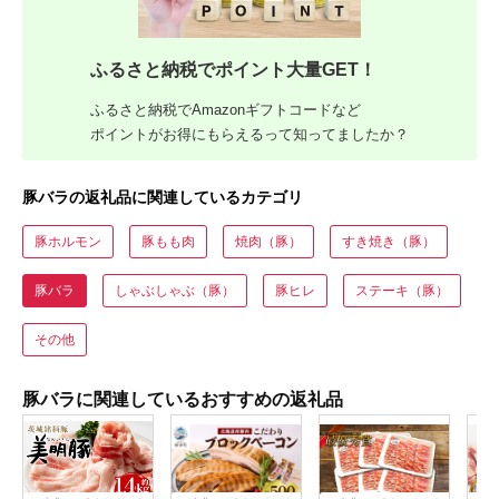
ふるさと納税でポイント大量GET！
ふるさと納税でAmazonギフトコードなど
ポイントがお得にもらえるって知ってましたか？
豚バラの返礼品に関連しているカテゴリ
豚ホルモン
豚もも肉
焼肉（豚）
すき焼き（豚）
豚バラ
しゃぶしゃぶ（豚）
豚ヒレ
ステーキ（豚）
その他
豚バラに関連しているおすすめの返礼品