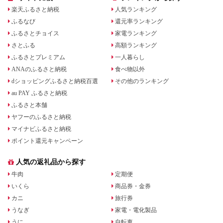
楽天ふるさと納税
人気ランキング
ふるなび
還元率ランキング
ふるさとチョイス
家電ランキング
さとふる
高額ランキング
ふるさとプレミアム
一人暮らし
ANAのふるさと納税
食べ物以外
dショッピングふるさと納税百選
その他のランキング
au PAY ふるさと納税
ふるさと本舗
ヤフーのふるさと納税
マイナビふるさと納税
ポイント還元キャンペーン
人気の返礼品から探す
牛肉
定期便
いくら
商品券・金券
カニ
旅行券
うなぎ
家電・電化製品
うに
自転車