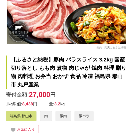
出典：楽天ふるさと納税
【ふるさと納税】豚肉 バラスライス 3.2kg 国産
切り落とし もも肉 煮物 肉じゃが 焼肉 料理 贈り
物 肉料理 お弁当 おかず 食品 冷凍 福島県 郡山
市 丸戸産業
27,000
寄付金額:
円
1kg単価:
8,438
円
量:
3.2
kg
福島県 郡山市
肉
豚肉
豚バラ
お気に入り