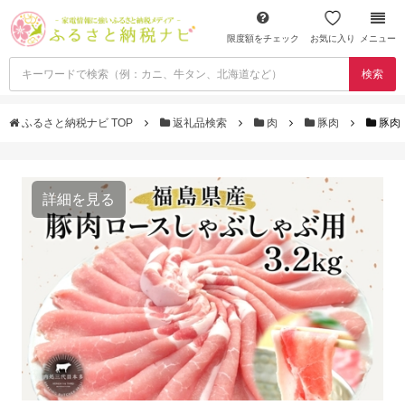
限度額をチェック
お気に入り
メニュー
検索
ふるさと納税ナビ TOP
返礼品検索
肉
豚肉
豚肉 
詳細を見る