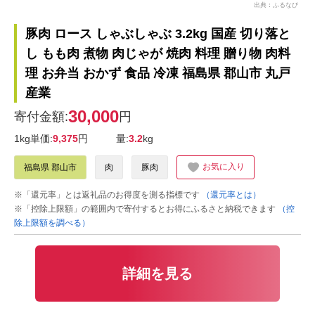
出典：ふるなび
豚肉 ロース しゃぶしゃぶ 3.2kg 国産 切り落と
し もも肉 煮物 肉じゃが 焼肉 料理 贈り物 肉料
理 お弁当 おかず 食品 冷凍 福島県 郡山市 丸戸
産業
30,000
寄付金額:
円
1kg単価:
9,375
円
量:
3.2
kg
お気に入り
福島県 郡山市
肉
豚肉
※「還元率」とは返礼品のお得度を測る指標です
（還元率とは）
※「控除上限額」の範囲内で寄付するとお得にふるさと納税できます
（控
除上限額を調べる）
詳細を見る