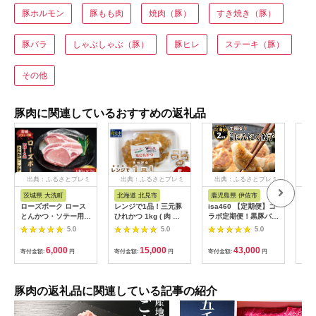
豚ホルモン
豚もも肉
焼肉（豚）
すき焼き（豚）
豚バラ
しゃぶしゃぶ（豚）
豚ヒレ
ステーキ（豚）
その他
豚肉に関連しているおすすめの返礼品
出典：ふるさとプレミ
出典：ふるさとプレミ
出典：ふるさとプレミ
出
アム
アム
アム
茨城県 大洗町
北海道 北見市
鹿児島県 伊佐市
茨
ローズポーク ロース
レンジで1品！三元豚
isa460 【定期便】コ
【ふ
とんかつ・ソテー用
ひれかつ 1kg ( 肉 豚
ラボ定期便！黒豚バラ
県銘
約280g (140g×2枚) (
肉 ヒレ 揚げ物 総菜
エティー定期便 (全3
き」
5.0
5.0
5.0
茨城県共通返礼品・茨
冷凍 簡単調理 )【136-
回) 定期便 コラボ定期
かつ
城県産 ) ブランド豚
0072】
便 黒豚 豚 ぶた ロー
( 1
6,000
15,000
43,000
寄付金額:
円
寄付金額:
円
寄付金額:
円
寄付
茨城 国産 豚肉 冷凍
ス バラ スライス 生餃
ク 
とんかつ ソテー
子 冷凍食品 おつまみ
品)
惣菜 簡単調理 【サン
三元
キョーミート株式会
豚肉の返礼品に関連している記事の紹介
社・工房ゆう】