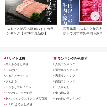
ふるさと納税の豚肉おすすめラ
高還元率！ふるさと納税500
ンキング【2026年最新版】
以下でおすすめ牛肉＆豚肉ラ
キング！
サイト比較
ランキングから探す
楽天ふるさと納税
人気ランキング
ふるなび
還元率ランキング
ふるさとチョイス
家電ランキング
さとふる
高額ランキング
ふるさとプレミアム
一人暮らし
ANAのふるさと納税
食べ物以外
dショッピングふるさと納税百選
その他のランキング
au PAY ふるさと納税