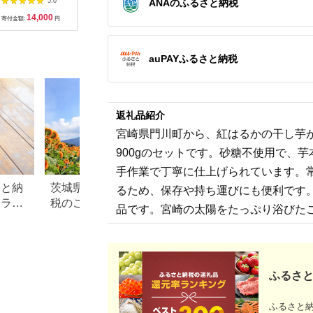
ANAのふるさと納税
5.0
5.0
5.0
回) t0033-009
も 焼き芋 やきいも 干
12-Z
14,000
33,000
47,000
7
し芋 ほしいも スイー
寄付金額:
円
寄付金額:
円
寄付金額:
円
寄付金額:
ツ 甘い 真空パック 蜜
芋 デザート セット ご
褒美 おやつ お取り寄
せ 贈り物 ギフト プレ
auPAYふるさと納税
ゼント
返礼品紹介
宮崎県門川町から、紅はるかの干し芋が
900gのセットです。砂糖不使用で、
手作業で丁寧に仕上げられています。
さと納
茨城県筑西市のふるさと納
【2026年最新】ふ
るため、保存や持ち運びにも便利です
めラン
税のご紹介
税さつまいもおす
品です。宮崎の太陽をたっぷり浴びた
口コ
キング｜品種・形
額で選ぶ人気返礼
ふるさと
ふるさと