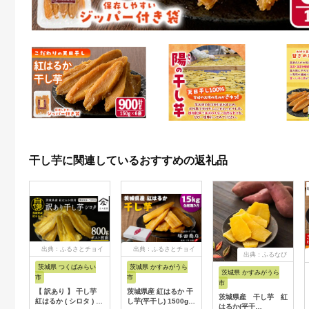
干し芋に関連しているおすすめの返礼品
出典：ふるさとチョイ
出典：ふるさとチョイ
出典：ふるなび
ス
ス
茨城県 つくばみらい
茨城県 かすみがうら
茨城県 かすみがうら
市
市
市
【 訳あり 】 干し芋
茨城県産 紅はるか 干
茨城県産 干し芋 紅
紅はるか ( シロタ ) (
し芋(平干し) 1500g
はるか(平干