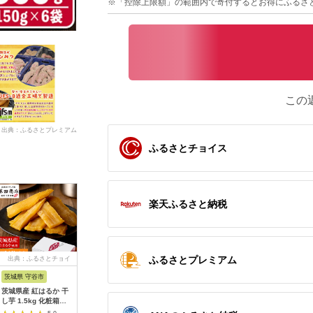
※「控除上限額」の範囲内で寄付するとお得にふるさ
この
出典：ふるさとプレミアム
ふるさとチョイス
楽天ふるさと納税
ふるさとプレミアム
出典：ふるさとチョイ
出典：ふるさとプレミ
出典：ふるさとチョイ
出
ス
アム
ス
茨城県 守谷市
鹿児島県 志布志市
宮崎県 国富町
茨城県 小
茨城県産 紅はるか 干
【定期便・全3回】大
蜜芋 国富金時セット
干し芋 360g(120g×3
し芋 1.5kg 化粧箱入
地の黄金干し芋 計
(蜜芋400g×10＋干し
袋) 小分
り
2.7kg(100g×9袋×3
芋150g×6) さつまい
国産 紅は