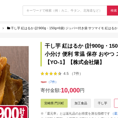
検索
干し芋 紅はるか (計900g・150g×6袋) ジッパー付き袋 サツマイモ 紅はるか 小分け 
干し芋 紅はるか (計900g・1
小分け 便利 常温 保存 おやつ
【YO-1】【株式会社陽】
4.5 （7件）
（7件）
10,000
寄付金額:
円
宮崎県 門川町
加工食品
干し芋
※「還元率」とは返礼品のお得度を測る指標です
（還