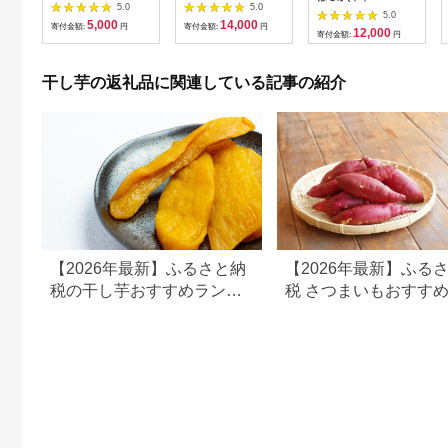
800g真空パック )
化粧箱入り
5.0
5.0
し)350g×3袋入【配送
5.0
【簡易包装・ご自宅
【1420470】
5,000
14,000
不可地域：離島】
寄付金額:
円
寄付金額:
円
用】 干し芋 乾燥芋 い
12,000
寄付金額:
円
【1577055】
も 食物繊維ほし芋 ほ
しいも 和菓子 和スイ
ーツ 常温 常温保存 茨
干し芋の返礼品に関連している記事の紹介
城県産 マタニティフ
ード ダイエット
【2026年最新】ふるさと納
【2026年最新】ふる
税の干し芋おすすめランキ
税 さつまいもおすす
ング｜還元率・内容量で比
キング｜還元率・量・
較
ミで厳選