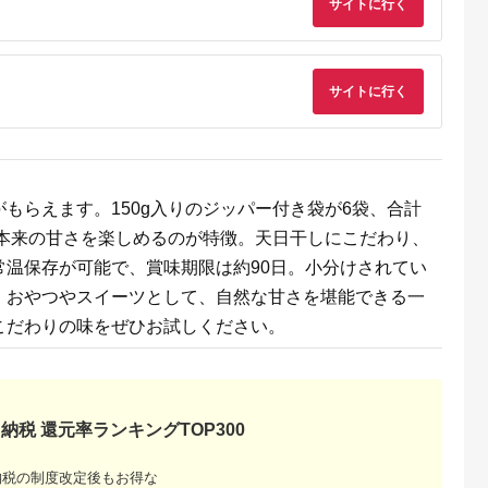
5.0
5.0
5.0
5.0
サイトに行く
き菓子 ひがしやま。
008
,000
10,000
12,000
9,000
(12枚入)」 Qdr-A192
円
寄付金額:
円
寄付金額:
円
寄付金額:
円
／ ギフト お取り寄せ
高知 四万十 四万十ド
ラマ 人参芋 東山 国産
芋 さつまいも スイー
サイトに行く
トポテト 干し芋 芋ス
イーツ 和菓子 焼き菓
子 贈りもの 熨斗 個包
装 添加物不使用 白砂
糖不使用
もらえます。150g入りのジッパー付き袋が6袋、合計
芋本来の甘さを楽しめるのが特徴。天日干しにこだわり、
常温保存が可能で、賞味期限は約90日。小分けされてい
るさと納
。おやつやスイーツとして、自然な甘さを堪能できる一
すめラン
こだわりの味をぜひお試しください。
態・寄付
品まとめ
納税 還元率ランキングTOP300
納税の制度改定後もお得な