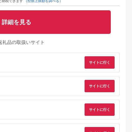
と納税できます
（控除上限額を調べる）
詳細を見る
返礼品の取扱いサイト
サイトに行く
サイトに行く
典：ふるなび
出典：ふるさとチョイ
出典：ふるさとチョイ
出典：ふるさとチョ
サイトに行く
ス
ス
美玉市
高知県 四万十町
山梨県 笛吹市
茨城県 ひたちなか市
【添加物不使用】テレ
【2026年発送先行予
【訳あり】干しいも
け 干しいも
ビで紹介、もっちりや
約】干し芋食べ切りセ
1.2kg(400g×3袋/規
るか 茨城
わらかで人気「いも焼
ット120g×8袋 090-
外品の干し芋詰合せ)