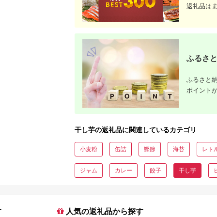
返礼品は
ふるさと
ふるさと納
ポイント
干し芋の返礼品に関連しているカテゴリ
小麦粉
缶詰
鰹節
海苔
レト
ジャム
カレー
餃子
干し芋
す
人気の返礼品から探す