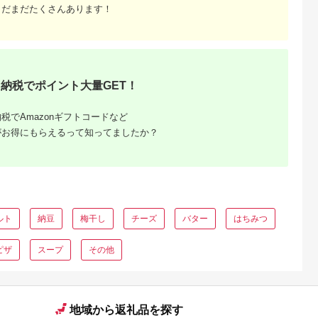
まだまだたくさんあります！
納税でポイント大量GET！
税でAmazonギフトコードなど
がお得にもらえるって知ってましたか？
ルト
納豆
梅干し
チーズ
バター
はちみつ
ピザ
スープ
その他
地域から返礼品を探す