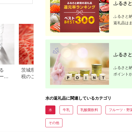
九州産 熊本県産 菊池
ふるさと
市産 送料無料《90日
以内に出荷予定(土日
祝除く)》
ふるさと
返礼品は
ふるさと
ふるさと納
る
茨城県 水戸市のふるさと納
北海道 小清水町の
ポイント
ー還
税のご紹介
納税のご紹介
ンキ
水の返礼品に関連しているカテゴリ
水
牛乳
乳酸菌飲料
フルーツ・野
その他