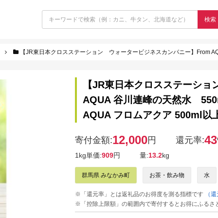
検索
【JR東日本クロスステーション ウォータービジネスカンパニー】From AQUA 谷川連峰の天然水
【JR東日本クロスステーショ
AQUA 谷川連峰の天然水 550m
AQUA フロムアクア 500ml以
12,000
43
寄付金額:
円
還元率:
1kg単価:
909
円
量:
13.2
kg
群馬県 みなかみ町
お茶・飲み物
水
※「還元率」とは返礼品のお得度を測る指標です
（還
※「控除上限額」の範囲内で寄付するとお得にふるさ