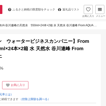
ふるさと納税の
限度額をチェック
返礼品リスト
お気に入り
メニュー
 550ml×24本×2箱 水 天然水 谷川連峰 From AQUA フロムアクア 500ml以上
ン ウォータービジネスカンパニー】From
l×24本×2箱 水 天然水 谷川連峰 From
上
%
お気に入り
元率とは）
と納税できます
（控除上限額を調べる）