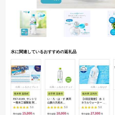
水に関連しているおすすめの返礼品
出典：ふるさとプレミ
出典：ふるさとチョイ
出典：ふるなび
アム
ス
熊本県 嘉島町
岩手県 花巻市
栃木県 足利市
FK7-0199_サントリ
い・ろ・は・す 奥羽
【3回定期便】 水 ミ
ー熊本工場製造 阿蘇
山脈の天然水
ネラルウォーター 天
の天然水【550mlペッ
540mlPET×24本セッ
然水 2L 18本 お水 飲
5.0
5.0
5.0
ト×24本】 熊本県 嘉
ト 【1414】
料水 軟水で飲みやす
15,000
10,000
27,000
島町
い 備蓄品としてもオ
寄付金額:
円
寄付金額:
円
寄付金額:
円