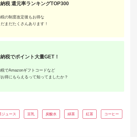
く)》 熊本県 菊池市
ー 硬水 シリカ
納税 返礼品 支援品 
納税 還元率ランキングTOP300
水 軟水 飲料 ドリンク
然水 お水 水 飲料水
清涼飲料水 天然地下
ウォーター ウオータ
水 ペットボトル ミネ
ー 2L ペットボトル
納税の制度改定後もお得な
ラルウォーター 定期
飲料 飲み物 みず お
まだまだたくさんあります！
便 送料無料
り寄せ
納税でポイント大量GET！
税でAmazonギフトコードなど
ふるさと
がお得にもらえるって知ってましたか？
菜ジュース
豆乳
炭酸水
緑茶
紅茶
コーヒー