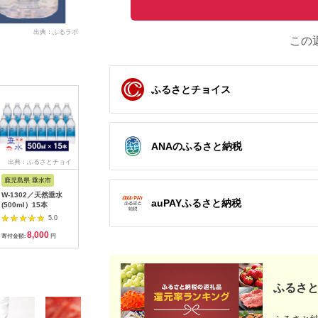
出典：ふるラボ
この
ふるさとチョイス
ANAのふるさと納税
出典：ふるさとチョイ
出典：ふるなび
出典：ふるなび
出
ス
鹿児島県 垂水市
静岡県 沼津市
静岡県 小山町
宮崎県 小
W-1302／天然垂水
【ミネラルウォータ
富士山の天然水 12ヶ
水 のむシリ
auPAYふるさと納税
(500ml）15本
ー】 天然水 2L 6本入
月定期便 500ml 24本
セット ミ
り 2箱 12本セット ミ
ラベルレス 天然水
ーター 天
5.0
5.0
5.0
ネラルウォーター
8,000
14,000
54,000
1
寄付金額:
円
寄付金額:
円
寄付金額:
円
寄付金額:
ふるさと