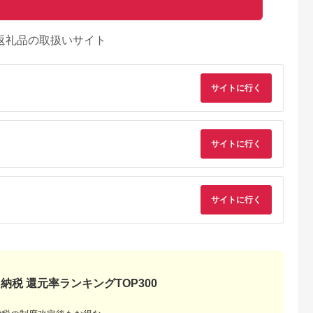
返礼品の取扱いサイト
サイトに行く
サイトに行く
典：ふるなび
出典：マイナビふるさ
出典：ふるなび
出典：ふるな
と納税
林市
山梨県 富士吉田市
宮崎県 小林市
岐阜県 関市
カ 2L×9本
昭和医科大学 富士吉
水 霧島のおいしい水
S12-39 高賀の森水
サイトに行く
ネラルウォ
田の天然水
2L×6本 4箱（ミネラ
24本（1000ml12本
然水
(500ml×24本入り)
ルウォーター 中硬水
×2ケース） ～モンド
5.0
5.0
5.0
5.0
ミネラル ）
セレクション最高金
5,000
10,000
16,000
17,000
連続受賞！ ペットボ
円
寄付金額:
円
寄付金額:
円
寄付金額:
円
トル 水～
納税 還元率ランキングTOP300