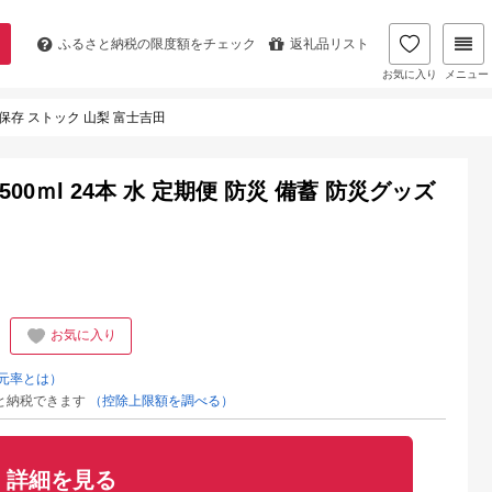
ふるさと納税の
限度額をチェック
返礼品リスト
お気に入り
メニュー
 保存 ストック 山梨 富士吉田
0ｍl 24本 水 定期便 防災 備蓄 防災グッズ
お気に入り
元率とは）
と納税できます
（控除上限額を調べる）
詳細を見る