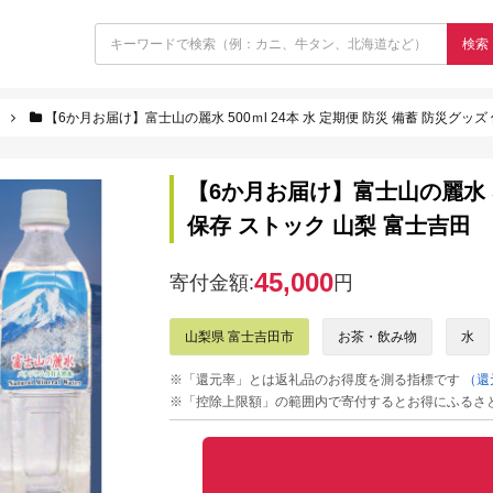
検索
【6か月お届け】富士山の麗水 500ｍl 24本 水 定期便 防災 備蓄 防災グッズ
【6か月お届け】富士山の麗水 50
保存 ストック 山梨 富士吉田
45,000
寄付金額:
円
山梨県 富士吉田市
お茶・飲み物
水
※「還元率」とは返礼品のお得度を測る指標です
（還
※「控除上限額」の範囲内で寄付するとお得にふるさ