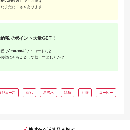
納税の制度改定後もお得な
まだまだたくさんあります！
ふるさと
納税でポイント大量GET！
税でAmazonギフトコードなど
がお得にもらえるって知ってましたか？
菜ジュース
豆乳
炭酸水
緑茶
紅茶
コーヒー
地域から返礼品を探す