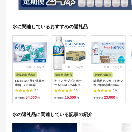
水に関連しているおすすめの返礼品
出典：ふるなび
出典：ふるなび
出典：ふるなび
鹿児島県 垂水市
滋賀県 彦根市
島根県 浜田市
E5-1012／飲む温泉水
キリン ラブズスポー
純天然アルカリイオン
寿鶴 20L×6箱
ツ 555ml × 24本 スポ
水 7年保存水500ml
ーツドリンク
24本入 2箱 ミネラル
5.0
5.0
5.0
ウォーター 軟水 水 長
54,000
15,000
23,000
期保存 飲料水 防災 備
寄付金額:
円
寄付金額:
円
寄付金額:
円
蓄 備蓄水 非常用 保存
用 防災用 国産 天然水
アルカリイオン
水の返礼品に関連している記事の紹介
【043_1842】