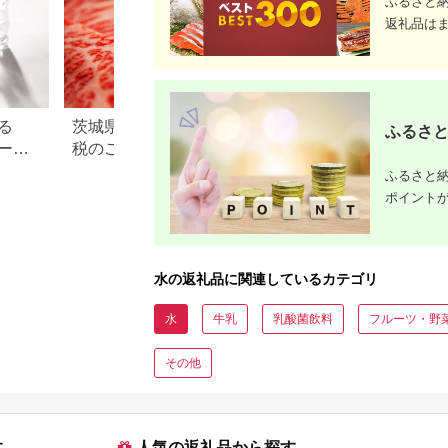
ふるさと
返礼品は
る
茨城県 水戸市のふるさと納
北海道 小清水町の
ふるさと
ー還
税のご紹介
納税のご紹介
ンキ
ふるさと納
ポイント
水の返礼品に関連しているカテゴリ
水
牛乳
乳酸菌飲料
フルーツ・野
その他
す
人気の返礼品から探す