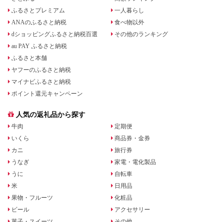
ふるさとプレミアム
一人暮らし
ANAのふるさと納税
食べ物以外
dショッピングふるさと納税百選
その他のランキング
au PAY ふるさと納税
ふるさと本舗
ヤフーのふるさと納税
マイナビふるさと納税
ポイント還元キャンペーン
人気の返礼品から探す
牛肉
定期便
いくら
商品券・金券
カニ
旅行券
うなぎ
家電・電化製品
うに
自転車
米
日用品
果物・フルーツ
化粧品
ビール
アクセサリー
菓子・スイーツ
その他