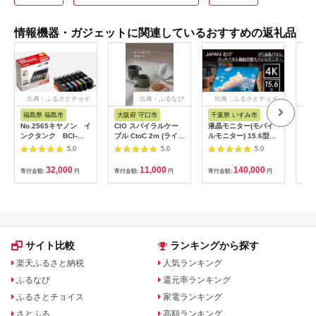
情報機器・ガジェットに関連しているおすすめの返礼品
出典：ふるさとチョイ
出典：ふるなび
出典：ふるさとチョイ
出
ス
ス
福島県 福島市
大阪府 守口市
千葉県 いすみ市
宮
No.2565キヤノン イ
CIO スパイラルケー
液晶モニター(モバイ
オー
ンクタンク BCI-
ブル CtoC 2m (ライト
ルモニター) 15.6型ワ
ッダ
351XL＋350XL/6MP
ブラック)｜Type-C 充
イド 4K タッチパネ
AF
5.0
5.0
5.0
電 [2547]
ル対応 リファビッシ
ュ品【1466952】
32,000
11,000
140,000
寄付金額:
円
寄付金額:
円
寄付金額:
円
寄付
サイト比較
ランキングから探す
楽天ふるさと納税
人気ランキング
ふるなび
還元率ランキング
ふるさとチョイス
家電ランキング
さとふる
高額ランキング