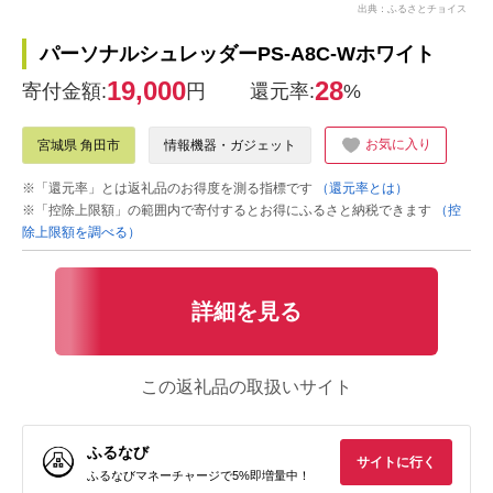
出典：ふるさとチョイス
パーソナルシュレッダーPS-A8C-Wホワイト
19,000
28
寄付金額:
円
還元率:
%
お気に入り
宮城県 角田市
情報機器・ガジェット
※「還元率」とは返礼品のお得度を測る指標です
（還元率とは）
※「控除上限額」の範囲内で寄付するとお得にふるさと納税できます
（控
除上限額を調べる）
詳細を見る
この返礼品の取扱いサイト
ふるなび
サイトに行く
ふるなびマネーチャージで5%即増量中！