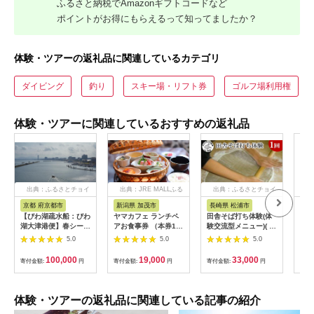
ふるさと納税でAmazonギフトコードなど
ポイントがお得にもらえるって知ってましたか？
体験・ツアーの返礼品に関連しているカテゴリ
ダイビング
釣り
スキー場・リフト券
ゴルフ場利用権
体験・ツアーに関連しているおすすめの返礼品
出典：ふるさとチョイ
出典：JRE MALLふる
出典：ふるさとチョイ
ス
さと納税
ス
京都 府京都市
新潟県 加茂市
長崎県 松浦市
神
【びわ湖疏水船：びわ
ヤマカフェ ランチペ
田舎そば打ち体験(体
【小
湖大津港便】春シーズ
アお食事券 （本券1枚
験交流型メニュー)( 体
さと
ン先行予約権（２名様
で2名様ご利用）北越
験 田舎 自然 松浦市
（1
5.0
5.0
5.0
分の乗船予約の権利）
の小京都の老舗割烹
そば そば打ち )【D3-
期間
「山重」料亭ランチペ
009】
行）
100,000
19,000
33,000
寄付金額:
円
寄付金額:
円
寄付金額:
円
寄付
アチケット加茂市 割
体験 温泉 ホテル 
烹 山重
チケ
カッ
ンラ
体験・ツアーの返礼品に関連している記事の紹介
神奈