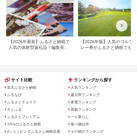
【2026年最新】ふるさと納税で
【2026年版】人気のゴルフ
人気の体験型返礼品！編集長お
レー券がふるさと納税でもら
すすめ16選
る！
サイト比較
ランキングから探す
楽天ふるさと納税
人気ランキング
ふるなび
還元率ランキング
ふるさとチョイス
家電ランキング
さとふる
高額ランキング
ふるさとプレミアム
一人暮らし
ANAのふるさと納税
食べ物以外
dショッピングふるさと納税百選
その他のランキング