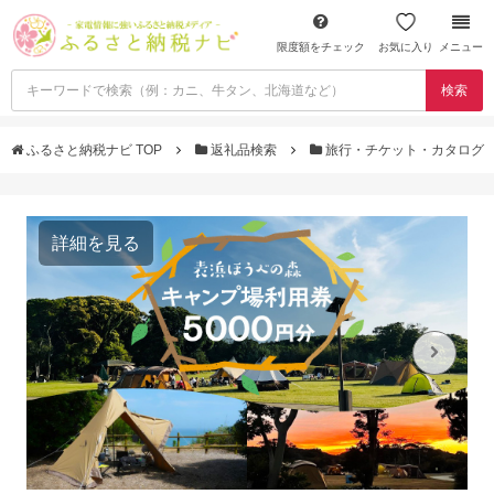
限度額をチェック
お気に入り
メニュー
検索
ふるさと納税ナビ TOP
返礼品検索
旅行・チケット・カタログ
詳細を見る