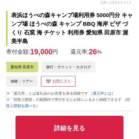
出典：ふるさとチョイス
表浜ほうべの森キャンプ場利用券 5000円分 キャ
ンプ場 ほうべの森 キャンプ BBQ 海岸 ピザ づ
くり 石窯 海 チケット 利用券 愛知県 田原市 渥
美半島
19,000
26
寄付金額:
円
還元率:
%
愛知県 田原市
旅行・チケット・カタログ
お気に入り
体験・ツアー
※「還元率」とは返礼品のお得度を測る指標です
（還元率とは）
※「控除上限額」の範囲内で寄付するとお得にふるさと納税できます
（控
除上限額を調べる）
詳細を見る