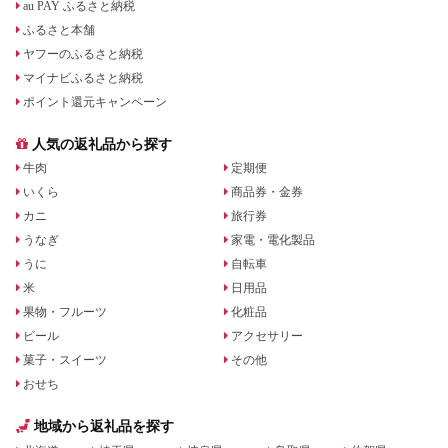
au PAY ふるさと納税
ふるさと本舗
ヤフーのふるさと納税
マイナビふるさと納税
ポイント還元キャンペーン
人気の返礼品から探す
牛肉
定期便
いくら
商品券・金券
カニ
旅行券
うなぎ
家電・電化製品
うに
自転車
米
日用品
果物・フルーツ
化粧品
ビール
アクセサリー
菓子・スイーツ
その他
おせち
地域から返礼品を探す