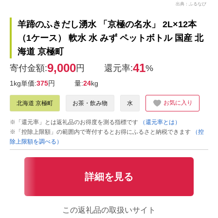
出典：ふるなび
羊蹄のふきだし湧水 「京極の名水」 2L×12本
（1ケース） 軟水 水 みず ペットボトル 国産 北
海道 京極町
9,000
41
寄付金額:
円
還元率:
%
1kg単価:
375
円
量:
24
kg
お気に入り
北海道 京極町
お茶・飲み物
水
※「還元率」とは返礼品のお得度を測る指標です
（還元率とは）
※「控除上限額」の範囲内で寄付するとお得にふるさと納税できます
（控
除上限額を調べる）
詳細を見る
この返礼品の取扱いサイト