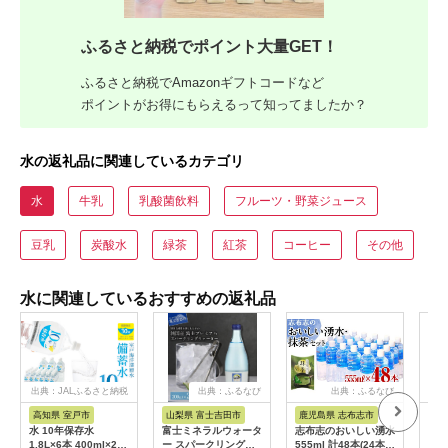
ふるさと納税でポイント大量GET！
ふるさと納税でAmazonギフトコードなど
ポイントがお得にもらえるって知ってましたか？
水の返礼品に関連しているカテゴリ
水
牛乳
乳酸菌飲料
フルーツ・野菜ジュース
豆乳
炭酸水
緑茶
紅茶
コーヒー
その他
水に関連しているおすすめの返礼品
出典：JALふるさと納税
出典：ふるなび
出典：ふるなび
高知県 室戸市
山梨県 富士吉田市
鹿児島県 志布志市
高
水 10年保存水
富士ミネラルウォータ
志布志のおいしい湧水
室戸
1.8L×6本 400ml×24
ー スパークリングウ
555ml 計48本(24本
１２