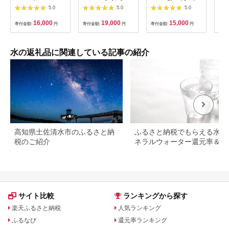
本セット 計20.4L 10
ォーター 300ml×24
×2ケース)・抹茶
ルウ
5.0
5.0
5.0
年保存可能 室戸海洋
本 保存 防災 備蓄 防
(1g×10本) 水 ミネラ
ボト
深層水100％使用 ミ
災グッズ ストック
ルウォーター 555ml
140
16,000
19,000
15,000
寄付金額:
円
寄付金額:
円
寄付金額:
円
寄付
ネラルウォーター ペ
常温 常温保存 茶 お茶
ットボトル 長期保存
抹茶 ペットボトル
水 備蓄水 非常災害備
a5-280
蓄用 災害用 避難用品
水の返礼品に関連している記事の紹介
防災 防災グッズ 赤ち
ゃん ミルク 子ども 大
人 薬服用 自然災害 送
料無料 ak030
高知県土佐清水市のふるさと納
ふるさと納税でもらえる水・
税のご紹介
ネラルウォーター還元率＆レ
ュー評価ランキング！
サイト比較
ランキングから探す
楽天ふるさと納税
人気ランキング
ふるなび
還元率ランキング