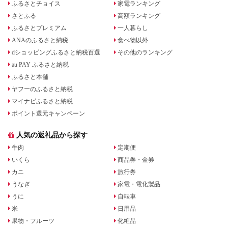
ふるさとチョイス
家電ランキング
さとふる
高額ランキング
ふるさとプレミアム
一人暮らし
ANAのふるさと納税
食べ物以外
dショッピングふるさと納税百選
その他のランキング
au PAY ふるさと納税
ふるさと本舗
ヤフーのふるさと納税
マイナビふるさと納税
ポイント還元キャンペーン
人気の返礼品から探す
牛肉
定期便
いくら
商品券・金券
カニ
旅行券
うなぎ
家電・電化製品
うに
自転車
米
日用品
果物・フルーツ
化粧品