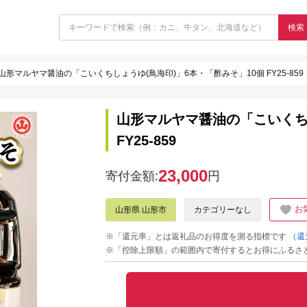
検索
山形マルヤマ醤油の「こいくちしょうゆ(鳥海印)」6本・「酢みそ」10個 FY25-859
山形マルヤマ醤油の「こいくちし
FY25-859
23,000
寄付金額:
円
お
山形県 山形市
カテゴリーなし
※「還元率」とは返礼品のお得度を測る指標です
（還
※「控除上限額」の範囲内で寄付するとお得にふるさ