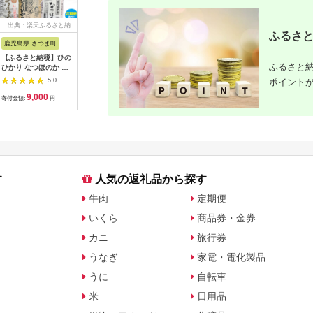
出典：楽天ふるさと納
出典：ふるさとチョイ
出典：楽天ふるさと納
出典：楽
ふるさと
税
ス
税
鹿児島県 さつま町
佐賀県 伊万里市
沖縄県 うるま市
岩手県 二
【ふるさと納税】ひの
【伊万里焼】ブルーレ
【ふるさと納税】［沖
【ふるさと
ふるさと納
ひかり なつほのか あ
ースパン皿 035-H389
縄の海塩］ぬちまーす
わて短角和
きほなみ 選べる 品種
顆粒（250g）×2袋セ
ーグセット 
ポイント
5.0
5.0
5.0
定期便 米 2kg
ット 【ぬちまーす】
計1.2kg 0
9,000
13,000
12,000
1
5kg《出荷時期をお選
食塩 塩 調味料 食卓塩
寄付金額:
円
寄付金額:
円
寄付金額:
円
寄付金額:
びください》かじや農
顆粒 シーソルト 人気
産 お米 ご飯 白米 白
返礼品 海塩 沖縄 うる
飯 こめ 鹿児島県 さつ
ま市 果報バンタ
ま町
す
人気の返礼品から探す
牛肉
定期便
いくら
商品券・金券
カニ
旅行券
うなぎ
家電・電化製品
うに
自転車
米
日用品