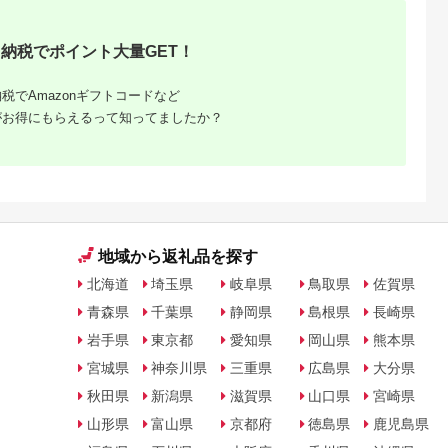
天ふるさと納
出典：楽天ふるさと納
出典：楽天ふるさと納
出典：楽天ふるさと
納税でポイント大量GET！
税
税
税
戸市
宮崎県 日向市
岩手県 宮古市
石川県 志賀町
納税】 い
【ふるさと納税】 海
【ふるさと納税】【三
【ふるさと納税】
税でAmazonギフトコードなど
牛 ハンバ
の駅ほそしま 大漁 セ
陸宮古重茂産】無添加
【ご自宅用】 ふぞろ
150g×8個
ット [海の駅 ほそしま
焼きうに 80g×2、5、
い ころ柿 約800g
がお得にもらえるって知ってましたか？
5.0
5.0
5.0
5.0
27-0407
宮崎県 日向市
10、30個セット_ 焼
【期間限定発送】 [米
4,000
14,000
24,000
18,000
452060079] 冷凍 ア
きうに うに ウニ 雲丹
吉農園 石川県 志賀町
円
寄付金額:
円
寄付金額:
円
寄付金額:
円
オリイカ 魚 フライ す
焼きウニ 無添加 おか
BA4132] 干柿 干し
り身 詰め合わせ
ず おつまみ 酒の肴 ご
柿 かき 枯露柿 果物
はんのお供 惣菜 魚介
くだもの ドラフルー
海産物 岩手県 宮古市
ツ 800グラム 自然の
産地直送 冷凍 贈答 ギ
甘さ 手作り てづくり
フト 送料無料 【配送
最勝柿 ふるさと納税
不可地域：離島】
【G1335814】
地域から返礼品を探す
北海道
埼玉県
岐阜県
鳥取県
佐賀県
青森県
千葉県
静岡県
島根県
長崎県
岩手県
東京都
愛知県
岡山県
熊本県
宮城県
神奈川県
三重県
広島県
大分県
秋田県
新潟県
滋賀県
山口県
宮崎県
山形県
富山県
京都府
徳島県
鹿児島県