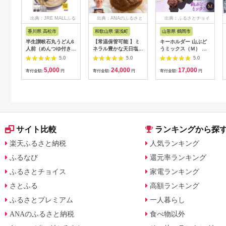
出典：JRE MALLふる
出典：ANAのふるさと
出典：ふるさとチョイ
さと納税
納税
ス
香川県 高松市
和歌山県 湯浅町
山形県 鶴岡市
半生讃岐石丸うどん6
【常温保管可能 】ミ
キーホルダー 山ぶど
人前（めんつゆ付き）
ネラル豊かな天日塩だ
うミックス（Ｍ） 山
麺300g×2袋
けで漬けた無添加梅干
形県鶴岡市 アトリエ
5.0
5.0
5.0
し2kg 梅ボーイズ｜
かおる | 山葡萄 雑貨
5,000
24,000
17,000
南高梅
キーホルダー ギフト
寄付金額:
円
寄付金額:
円
寄付金額:
円
B201_EP6024
贈り物 お取り寄せ 返
礼品
サイト比較
ランキングから探
楽天ふるさと納税
人気ランキング
ふるなび
還元率ランキング
ふるさとチョイス
家電ランキング
さとふる
高額ランキング
ふるさとプレミアム
一人暮らし
ANAのふるさと納税
食べ物以外