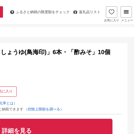
ふるさと納税の
限度額をチェック
返礼品リスト
お気に入り
メニュー
ょうゆ(鳥海印)」6本・「酢みそ」10個
気に入り
元率とは）
と納税できます
（控除上限額を調べる）
詳細を見る