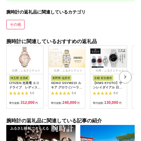
腕時計の返礼品に関連しているカテゴリ
その他
腕時計に関連しているおすすめの返礼品
出典：ふるさとチョイ
出典：ふるさとチョイ
出典：ふるさとチョイ
出
ス
ス
ス
埼玉県 吉見町
長野県 塩尻市
京都 府京都市
山
CITIZEN 光発電 エコ
SEIKO SSVW210 ル
【KNIS KYOTO】サ
【ふ
ドライブ レディス
キア グロウ (ソーラー
ンレイダイアル 日本
チズ
時計 クロスシー
電波) | セイコー ルキ
製 自動巻き 腕時計＜
計 C
5.0
5.0
5.0
EC1164-53W
ア ソーラー 腕時計 時
カラー選択可＞｜京都
電 
計 ウオッチ クリスタ
発 腕時計 人気ブラン
ズン
312,000
240,000
130,000
寄付金額:
円
寄付金額:
円
寄付金額:
円
寄付
ル ガラス レディース
ド おしゃれ［ 京都 ニ
AT
防水 長野県 塩尻市
ス 国産腕時計
ラー
MIYOTA おしゃれ 上
防水
品 高級 おすすめ ウォ
チ 
腕時計の返礼品に関連している記事の紹介
ッチ 時計 ファッショ
入学
ン お取り寄せ 通販 送
生日
料無料 ふるさと納税
ト 
］