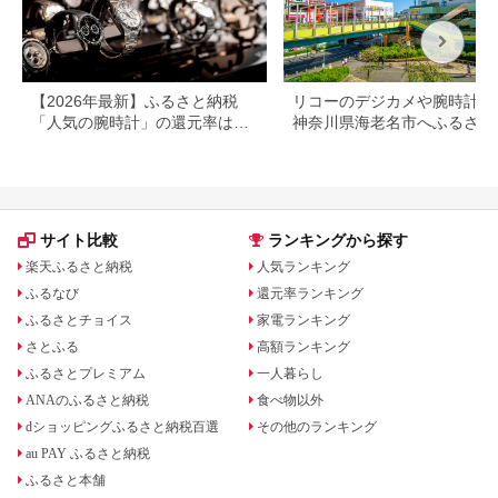
【2026年最新】ふるさと納税
リコーのデジカメや腕時計な
「人気の腕時計」の還元率は？
神奈川県海老名市へふるさと
カシオやセイコーも
税しよう！
サイト比較
ランキングから探す
楽天ふるさと納税
人気ランキング
ふるなび
還元率ランキング
ふるさとチョイス
家電ランキング
さとふる
高額ランキング
ふるさとプレミアム
一人暮らし
ANAのふるさと納税
食べ物以外
dショッピングふるさと納税百選
その他のランキング
au PAY ふるさと納税
ふるさと本舗