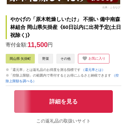
出典：ふるなび
やかげの「原木乾燥しいたけ」 不揃い 備中南森
林組合 岡山県矢掛産《60日以内に出荷予定(土日
祝除く)》
11,500
寄付金額:
円
お気に入り
岡山県 矢掛町
野菜
その他
※「還元率」とは返礼品のお得度を測る指標です
（還元率とは）
※「控除上限額」の範囲内で寄付するとお得にふるさと納税できます
（控
除上限額を調べる）
詳細を見る
この返礼品の取扱いサイト