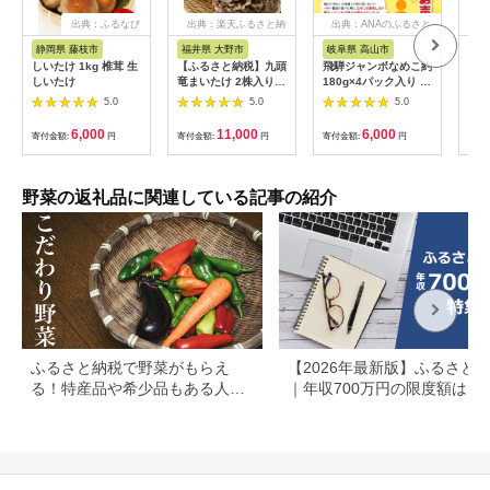
出典：ふるなび
出典：楽天ふるさと納
出典：ANAのふるさと
税
納税
静岡県 藤枝市
福井県 大野市
岐阜県 高山市
茨
しいたけ 1kg 椎茸 生
【ふるさと納税】九頭
飛騨ジャンボなめこ約
【先
しいたけ
竜まいたけ 2株入り
180g×4パック入り 国
月末
[A-038001]| まいたけ
産なめこ きのこ 生な
しい
5.0
5.0
5.0
きのこ 舞茸 香り 最上
めこ 大きい ジャンボ
約1.
級 歯ごたえ 天ぷら お
サイズ なめ茸 希少 珍
6,000
11,000
6,000
寄付金額:
円
寄付金額:
円
寄付金額:
円
寄付
すすめ 九頭竜 山菜 秋
しい 鍋 日付指定可 な
の味覚 冷凍保存 ビタ
めこファーム KN001
ミンD βグルカン
野菜の返礼品に関連している記事の紹介
ふるさと納税で野菜がもらえ
【2026年最新版】ふるさと
る！特産品や希少品もある人気
｜年収700万円の限度額はい
の自治体まとめ
ら？共働き・住宅ローン別に
底解説