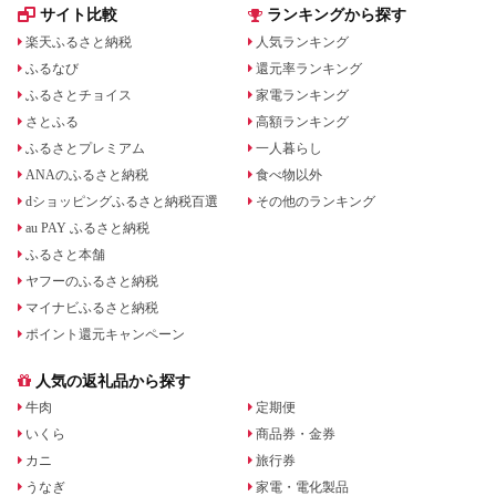
サイト比較
ランキングから探す
楽天ふるさと納税
人気ランキング
ふるなび
還元率ランキング
ふるさとチョイス
家電ランキング
さとふる
高額ランキング
ふるさとプレミアム
一人暮らし
ANAのふるさと納税
食べ物以外
dショッピングふるさと納税百選
その他のランキング
au PAY ふるさと納税
ふるさと本舗
ヤフーのふるさと納税
マイナビふるさと納税
ポイント還元キャンペーン
人気の返礼品から探す
牛肉
定期便
いくら
商品券・金券
カニ
旅行券
うなぎ
家電・電化製品