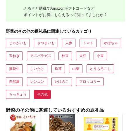
ふるさと納税でAmazonギフトコードなど
ポイントがお得にもらえるって知ってましたか？
野菜のその他の返礼品に関連しているカテゴリ
じゃがいも
さつまいも
人参
トマト
かぼちゃ
玉ねぎ
アスパラガス
枝豆
大豆
小豆
落花生
しいたけ
松茸
山菜
とうもろこし
自然薯
レンコン
たけのこ
ブロッコリー
らっきょう
その他
野菜のその他に関連しているおすすめの返礼品