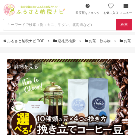
限度額をチェック
お気に入り
メニュー
検索
ふるさと納税ナビ TOP
返礼品検索
お茶・飲み物
お茶・
詳細を見る