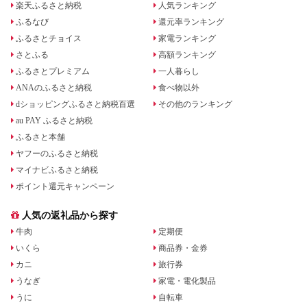
楽天ふるさと納税
人気ランキング
ふるなび
還元率ランキング
ふるさとチョイス
家電ランキング
さとふる
高額ランキング
ふるさとプレミアム
一人暮らし
ANAのふるさと納税
食べ物以外
dショッピングふるさと納税百選
その他のランキング
au PAY ふるさと納税
ふるさと本舗
ヤフーのふるさと納税
マイナビふるさと納税
ポイント還元キャンペーン
人気の返礼品から探す
牛肉
定期便
いくら
商品券・金券
カニ
旅行券
うなぎ
家電・電化製品
うに
自転車