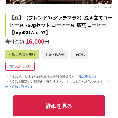
出典：ふるラボ
【豆】（ブレンド3+グァテマラ2）挽き立てコー
ヒー豆 750gセット コーヒー豆 焙煎 コーヒー
【hgo001A-d-07】
16,000
寄付金額:
円
和歌山県 古座川町
お茶・飲み物
その他
お気に入り
※「還元率」とは返礼品のお得度を測る指標です
（還元率とは）
※「控除上限額」の範囲内で寄付するとお得にふるさと納税できます
（控
除上限額を調べる）
詳細を見る