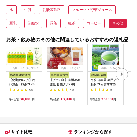
水
牛乳
乳酸菌飲料
フルーツ・野菜ジュース
豆乳
炭酸水
緑茶
紅茶
コーヒー
その他
お茶・飲み物のその他に関連しているおすすめの返礼品
出典：ふるさとプレミ
出典：ふるなび
出典：ふるなび
アム
静岡県 御前崎市
高知県 南国市
静岡県 森町
静
【定期便6ヶ月】お～
【グァバ茶】有機JAS
お茶 日本茶 専門店 上
【訳
いお茶 緑茶2L×6本
認証 有機グアバ農園
煎茶 2kg おすすめ お
焙煎
［おーいお茶 ペット
の土佐國グァバ茶
茶
務用
5.0
5.0
5.0
ボトル 2リットル ケ
（2g×30包）国産有機
ース 箱 伊藤園 静岡］
栽培の葉100％
30,000
13,000
53,000
寄付金額:
円
寄付金額:
円
寄付金額:
円
寄付
222232_AT022
サイト比較
ランキングから探す