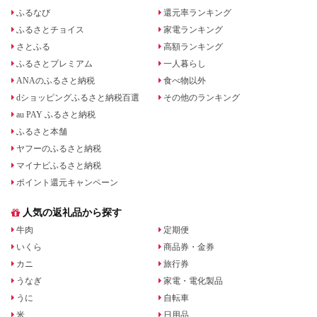
ふるなび
還元率ランキング
ふるさとチョイス
家電ランキング
さとふる
高額ランキング
ふるさとプレミアム
一人暮らし
ANAのふるさと納税
食べ物以外
dショッピングふるさと納税百選
その他のランキング
au PAY ふるさと納税
ふるさと本舗
ヤフーのふるさと納税
マイナビふるさと納税
ポイント還元キャンペーン
人気の返礼品から探す
牛肉
定期便
いくら
商品券・金券
カニ
旅行券
うなぎ
家電・電化製品
うに
自転車
米
日用品