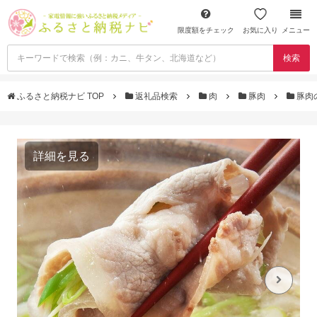
限度額をチェック
お気に入り
メニュー
検索
ふるさと納税ナビ TOP
返礼品検索
肉
豚肉
豚肉
詳細を見る