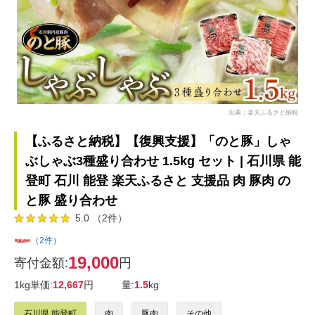
出典：楽天ふるさと納税
【ふるさと納税】【復興支援】「のと豚」しゃ
ぶしゃぶ3種盛り合わせ 1.5kg セット | 石川県 能
登町 石川 能登 楽天ふるさと 支援品 肉 豚肉 の
と豚 盛り合わせ
5.0 （2件）
（2件）
19,000
寄付金額:
円
1kg単価:
12,667
円
量:
1.5
kg
石川県 能登町
肉
豚肉
その他