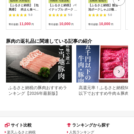
福岡県 大野城市
沖縄県 与那原町
宮崎県 都城市
鹿
【ふるさと納税】【包
【ふるさと納税】 パ
【ふるさと納税】観音
鹿児
萬楼】 肉まん食べ比
イナップル ポーク し
池ポークしゃぶ2種＆
豚」
べよくばりセット
ゃぶしゃぶ セット (3
宮崎県産豚切り落とし
ト
5.0
5.0
5.0
(豚・鳥・カレー)【配
～4人前) 沖縄 のブラ
【総重量1.4kg】 - 観
送不可地域：離島】
ンド豚 [ ロース ・ バ
音池ポーク ロース 肩
11,000
10,000
10,000
寄付金額:
円
寄付金額:
円
寄付金額:
円
寄付
【1257367】
ラ ]_ 豚肉 肉 お肉 人
ロース しゃぶしゃぶ
気 美味しい 【配送不
用 宮崎県産豚 ウデ モ
可地域：離島】
モ 切り落とし 真空パ
【1386175】
ック 小分け 送料無料
豚肉の返礼品に関連している記事の紹介
AA-9233 【宮崎県都
城市は2年連続ふるさ
と納税日本一！】
ふるさと納税の豚肉おすすめラ
高還元率！ふるさと納税500
ンキング【2026年最新版】
以下でおすすめ牛肉＆豚肉ラ
キング！
サイト比較
ランキングから探す
楽天ふるさと納税
人気ランキング