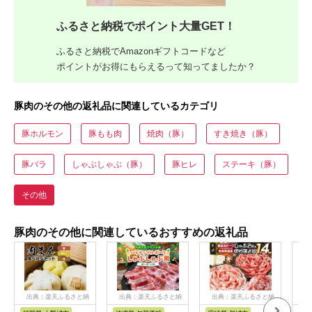
ふるさと納税でポイント大量GET！
ふるさと納税でAmazonギフトコードなど
ポイントがお得にもらえるって知ってましたか？
豚肉のその他の返礼品に関連しているカテゴリ
豚ホルモン
豚もも肉
焼肉（豚）
すき焼き（豚）
豚バラ
しゃぶしゃぶ（豚）
豚ヒレ
ステーキ（豚）
その他
豚肉のその他に関連しているおすすめの返礼品
出典：楽天ふるさと納
出典：楽天ふるさと納
出典：楽天ふるさと納
出
税
税
税