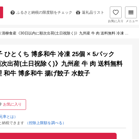
ふるさと納税の
限度額をチェック
返礼品リスト
お気に入り
メニュー
出荷(土日祝除く)》九州産 牛 肉 送料無料 冷凍 鞍手郡 鞍手町 牛肉 肉料理 和牛 博多和牛 揚げ餃子 水餃子
ひとくち 博多和牛 冷凍 25個 × 5パック
順次出荷(土日祝除く)》九州産 牛 肉 送料無料
理 和牛 博多和牛 揚げ餃子 水餃子
お気に入り
元率とは）
と納税できます
（控除上限額を調べる）