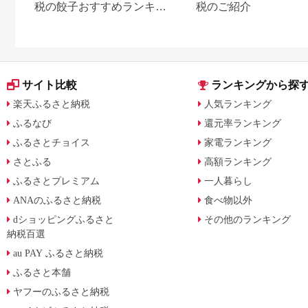
税の餃子おすすめランキン
税のご紹介
グ｜寄付額・内容量・種類
別に徹底比較
サイト比較
ランキングから探
楽天ふるさと納税
人気ランキング
ふるなび
還元率ランキング
ふるさとチョイス
家電ランキング
さとふる
高額ランキング
ふるさとプレミアム
一人暮らし
ANAのふるさと納税
食べ物以外
dショッピングふるさと
その他のランキング
納税百選
au PAY ふるさと納税
ふるさと本舗
ヤフーのふるさと納税