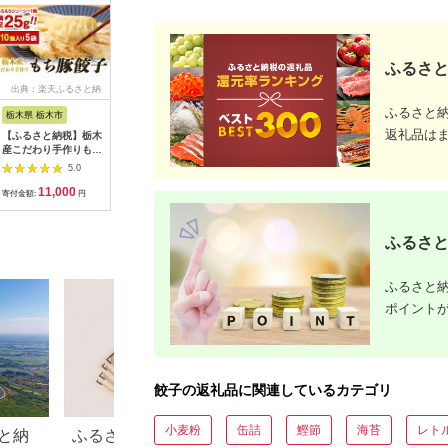
ふるさと
出典：楽天ふるさと納
出典：ふるさとチョイ
出典：楽天ふるさと納
出典：ふ
税
ス
税
ふるさと
栃木県 栃木市
栃木県 宇都宮市
栃木県 宇都宮市
千葉県 流
返礼品は
【ふるさと納税】栃木
【味一番】 餃子24
【ふるさと納税】【麺
餃子 どす
産こだわり手作りもち
個入り×2箱【配送不
やしみず】餃子 20個
凍 15個 ～
豚餃子 | 食品 冷凍食
可地域：離島】
入り×2箱【ぎょうざ
あげ吉田屋
5.0
5.0
5.0
品 惣菜 餃子 手作り
ギョウザ ギョーザ 冷
内に出荷予
11,000
11,000
13,000
1
国産
凍食品 冷凍餃子 惣菜
除く)》千
寄付金額:
円
寄付金額:
円
寄付金額:
円
寄付金額:
夜ご飯 おかず おつま
ぎょうざ 
み 手軽 時短 お取り寄
凍ぎょうざ
せ グルメ 送料無料 栃
倍 サイズ
ふるさと
木県 宇都宮市】※配
子 特大 
送不可地域：離島
た 惣菜 大き
ふるさと納
ポイント
餃子の返礼品に関連しているカテゴリ
小麦粉
缶詰
鰹節
海苔
レト
と納
ふるさと納税返礼品は高換
ふるさと納税のホ