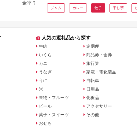
金率？換金しやすい？換金
ドメーカーおすす
ジャム
カレー
餃子
干し芋
の可否について
ング【2026年】直
を比較
す
人気の返礼品から探す
牛肉
定期便
いくら
商品券・金券
カニ
旅行券
うなぎ
家電・電化製品
うに
自転車
米
日用品
果物・フルーツ
化粧品
ビール
アクセサリー
菓子・スイーツ
その他
おせち