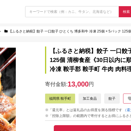
検索
【ふるさと納税】餃子 一口餃子 ひとくち 博多和牛 冷凍 25個 × 5パック 125個 清柳食産《30日以内に順次
【ふるさと納税】餃子 一口餃子 
125個 清柳食産《30日以内に
冷凍 鞍手郡 鞍手町 牛肉 肉料
13,000
寄付金額:
円
福岡県 鞍手町
加工食品
餃子
※「還元率」とは返礼品のお得度を測る指標です
（還
※「控除上限額」の範囲内で寄付するとお得にふるさ