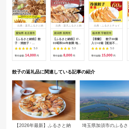
出典：楽天ふるさと納
出典：楽天ふるさと納
出典：ふるさとチョイ
税
税
ス
愛知県 名古屋市
新潟県 長岡市
栃木県 宇都宮市
【ふるさと納税】餃
【ふるさと納税】I7-
【香蘭】 餃子30個
子・焼餃子・
03昭和34年創業 地域
入り×2箱【配送不可
VEGISOY
密着の町中華屋が作る
地域：離島】
5.0
5.0
5.0
YAKIGYOZA 50個
「金子の生姜餃子」
14,000
8,000
15,000
【冷凍品】
寄付金額:
円
寄付金額:
円
寄付金額:
円
餃子の返礼品に関連している記事の紹介
【2026年最新】ふるさと納
埼玉県加須市のふるさ