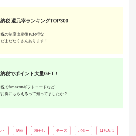
納税 還元率ランキングTOP300
るさとチョイ
出典：楽天ふるさと納
出典：ふるさとチョイ
出典：ふるさとチョ
ス
税
ス
納税の制度改定後もお得な
山市
三重県 桑名市
鳥取県 鳥取市
長崎県 諫早市
まだまだたくさんあります！
こい餃子 冷
【ふるさと納税】 歌
台湾水餃子 豚水餃子
餃子 6種おまかせ便 /
 100個 浜
行燈 冷凍ひと口おち
60個セット (30個入り
ギョウザ ぎょうざ 餃
 《30日以
ょぼ餃子120個入り
×2パック)
子 焼餃子 水餃子 冷
5.0
5.0
5.0
5.0
定(土日祝
/ 諫早市 / 餃子のかわ
0,000
17,000
11,000
26,000
葉県 流山市
しも [AHBM005]
円
寄付金額:
円
寄付金額:
円
寄付金額:
円
ギョウザ 冷
 通常の約2
 ジャンボ餃
納税でポイント大量GET！
元力士 が作っ
い st-p
税でAmazonギフトコードなど
がお得にもらえるって知ってましたか？
ルト
納豆
梅干し
チーズ
バター
はちみつ
ットサン