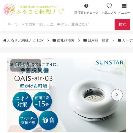
限度額をチェック
お気に入り
メニュー
検索
ふるさと納税ナビ TOP
返礼品検索
日用品・雑貨
ガーデ
詳細を見る