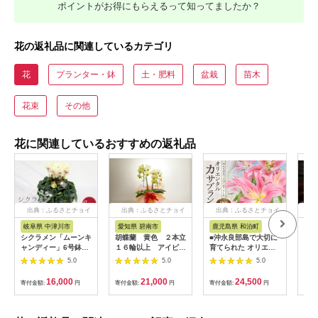
ポイントがお得にもらえるって知ってましたか？
花の返礼品に関連しているカテゴリ
花
プランター・鉢
土・肥料
盆栽
苗木
花束
その他
花に関連しているおすすめの返礼品
出典：ふるさとチョイ
出典：ふるさとチョイ
出典：ふるさとチョイ
出
ス
ス
ス
岐阜県 中津川市
愛知県 碧南市
鹿児島県 和泊町
北
シクラメン「ムーンキ
胡蝶蘭 黄色 ２本立
■沖永良部島で大切に
プリ
ャンディー」6号鉢
１６輪以上 アイビー
育てられた オリエン
ー 
（18cm） ますだ農園
入り
タル・カサブランカの
ック
5.0
5.0
5.0
【お届け：11月～12
花セット W008-
【1
月】 F4N-2806
012u
16,000
21,000
24,500
寄付金額:
円
寄付金額:
円
寄付金額:
円
寄付