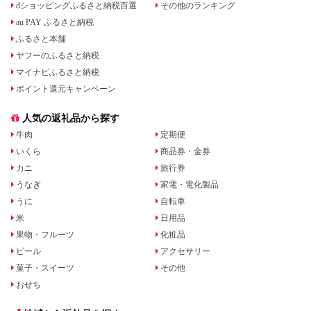
dショッピングふるさと納税百選
その他のランキング
au PAY ふるさと納税
ふるさと本舗
ヤフーのふるさと納税
マイナビふるさと納税
ポイント還元キャンペーン
人気の返礼品から探す
牛肉
定期便
いくら
商品券・金券
カニ
旅行券
うなぎ
家電・電化製品
うに
自転車
米
日用品
果物・フルーツ
化粧品
ビール
アクセサリー
菓子・スイーツ
その他
おせち