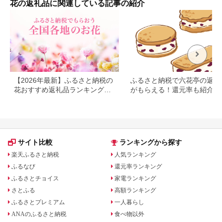
花の返礼品に関連している記事の紹介
【2026年最新】ふるさと納税の
ふるさと納税で六花亭の返礼
花おすすめ返礼品ランキング｜
がもらえる！還元率も紹介
花束・鉢植え・定期便まで人気
順に紹介
サイト比較
ランキングから探す
楽天ふるさと納税
人気ランキング
ふるなび
還元率ランキング
ふるさとチョイス
家電ランキング
さとふる
高額ランキング
ふるさとプレミアム
一人暮らし
ANAのふるさと納税
食べ物以外