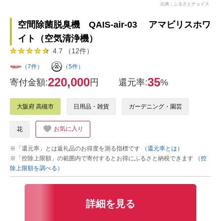
出典：ふるさとチョイス
空間除菌脱臭機 QAIS-air-03 アマビリスホワ
イト（空気清浄機）
4.7 （12件）
（7件）
（5件）
220,000
35
寄付金額:
円
還元率:
%
大阪府 高槻市
日用品・雑貨
ガーデニング・園芸
お気に入り
花
※「還元率」とは返礼品のお得度を測る指標です
（還元率とは）
※「控除上限額」の範囲内で寄付するとお得にふるさと納税できます
（控
除上限額を調べる）
詳細を見る