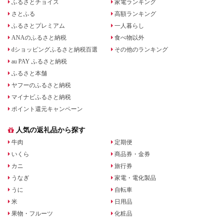
ふるさとチョイス
家電ランキング
さとふる
高額ランキング
ふるさとプレミアム
一人暮らし
ANAのふるさと納税
食べ物以外
dショッピングふるさと納税百選
その他のランキング
au PAY ふるさと納税
ふるさと本舗
ヤフーのふるさと納税
マイナビふるさと納税
ポイント還元キャンペーン
人気の返礼品から探す
牛肉
定期便
いくら
商品券・金券
カニ
旅行券
うなぎ
家電・電化製品
うに
自転車
米
日用品
果物・フルーツ
化粧品