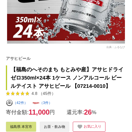
出典：ふるなび
アサヒビール
【福島のへそのまち もとみや産】アサヒドライ
ゼロ350ml×24本 1ケース ノンアルコール ビー
ルテイスト アサヒビール 【07214-0010】
4.8 （45件）
（42件）
（3件）
11,000
26
寄付金額:
円
還元率:
%
お気に入り
福島県 本宮市
お茶・飲み物