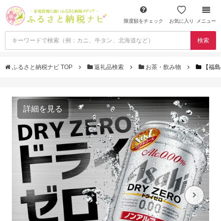
限度額をチェック
お気に入り
メニュー
検索
ふるさと納税ナビ TOP
返礼品検索
お茶・飲み物
【福島
詳細を見る