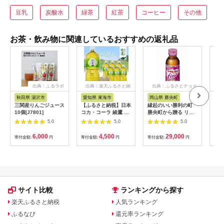
豆乳
炭酸水
緑茶
紅茶
コーヒー
その他
お茶・飲み物に関連しているおすすめの返礼品
出典：ふるラボ
出典：楽天ふるさと納
出典：ふるさとチョイ
出典
税
ス
秋田県 湯沢市
愛知県 東海市
岡山県 勝央町
山
三関産りんごジュース
【ふるさと納税】日本
縁起のいい勝利の町
ぶど
10個[J7801]
コカ・コーラ 綾鷹 緑
勝央町から贈る リポ
酢の
茶 2L 6本 ペットボト
ビタンfine 50本セッ
熟成
5.0
5.0
5.0
ル ケース
ト 女性向け 大正製薬
ビネ
【1721645】
医薬部外品 _S105
濃縮
6,000
4,500
29,000
寄付金額:
円
寄付金額:
円
寄付金額:
円
寄付
と納
う 
ー 
山梨
無料
サイト比較
ランキングから探す
楽天ふるさと納税
人気ランキング
ふるなび
還元率ランキング