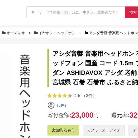
検索
オーディオ
イヤホン・ヘッドホン
アシダ音響 音楽用ヘッドホン 有線（黒）ST-90-05-K 日本製 音楽用 軽
アシダ音響 音楽用ヘッドホン 有線
ッドフォン 国産 コード 1.5
ダン ASHIDAVOX アシダ 
宮城県 石巻 石巻市 ふるさと
4.5 （3件）
（3件）
23,000
32
寄付金額:
円
還元率:
宮城県 石巻市
カメラ・オーディオ
オ