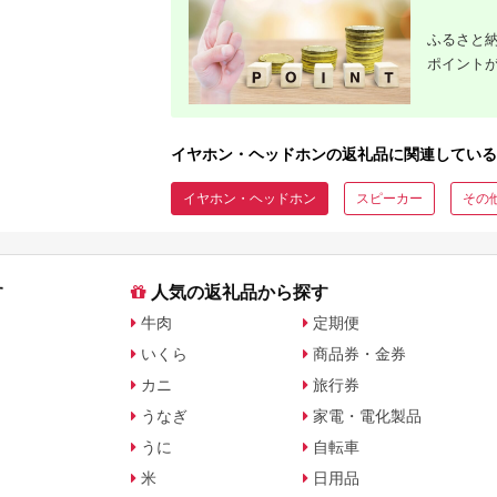
ふるさと納
ポイント
イヤホン・ヘッドホンの返礼品に関連している
イヤホン・ヘッドホン
スピーカー
その
す
人気の返礼品から探す
牛肉
定期便
いくら
商品券・金券
カニ
旅行券
うなぎ
家電・電化製品
うに
自転車
米
日用品