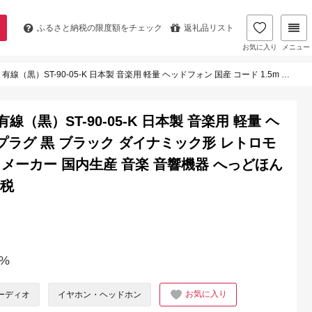
ふるさと納税の
限度額をチェック
返礼品リスト
お気に入り
メニュー
量 ヘッドフォン 国産 コード 1.5m プラグ 黒 ブラック ダイナミック形 レトロモダン ASHIDAVOX アシダ 老舗 メーカー 国内生産 音楽 音響機器 へっどほん 宮城県 石巻 石巻市 ふるさと納税
（黒）ST-90-05-K 日本製 音楽用 軽量 ヘ
m プラグ 黒 ブラック ダイナミック形 レトロモ
老舗 メーカー 国内生産 音楽 音響機器 へっどほん
納税
%
お気に入り
ーディオ
イヤホン・ヘッドホン