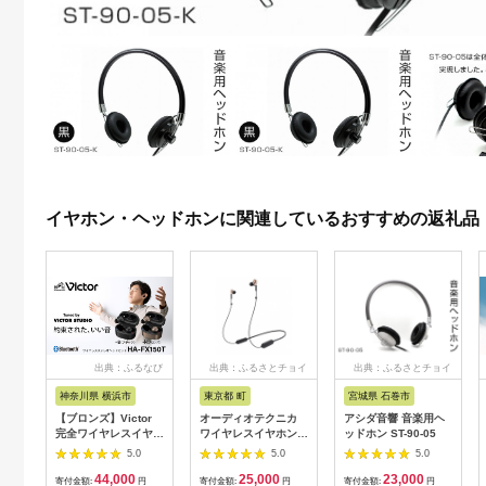
イヤホン・ヘッドホンに関連しているおすすめの返礼品
出典：ふるなび
出典：ふるさとチョイ
出典：ふるさとチョイ
ス
ス
神奈川県 横浜市
東京都 町
宮城県 石巻市
【ブロンズ】Victor
オーディオテクニカ
アシダ音響 音楽用ヘ
完全ワイヤレスイヤホ
ワイヤレスイヤホン
ッドホン ST-90-05
ン HA-FX150T ノイズ
ATH-CKS660XBT
5.0
5.0
5.0
キャンセリングイヤホ
CGD(ゴールド)
44,000
25,000
23,000
ン AJZ0019VC02
寄付金額:
円
寄付金額:
円
寄付金額:
円