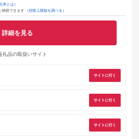
元率とは）
と納税できます
（控除上限額を調べる）
詳細を見る
返礼品の取扱いサイト
サイトに行く
サイトに行く
るさとチョイ
出典：楽天ふるさと納
出典：ふるなび
出典：楽天ふるさと
ス
税
河市
東京都 町
神奈川県 横浜市
東京都 町
 高音質完全ワ
【ふるさと納税】オー
Victor イヤーカフ型
【ふるさと納税】オ
イヤフォン
ディオテクニカ 完全
ワイヤレスイヤホン
ディオテクニカ ワ
サイトに行く
rL Pro
ワイヤレスイヤホン
HA-NP1T-W オフホワ
ヤレスイヤホンATH-
5.0
5.0
5.0
5.0
LBKEM イヤ
ATH-CKS30TW+
イト イヤホン
CKS660XBT GM（
11,000
42,000
50,000
25,000
フォン デノ
TBK（スケルトン）
AJZ0014VC05
ンメタリック）
円
寄付金額:
円
寄付金額:
円
寄付金額:
円