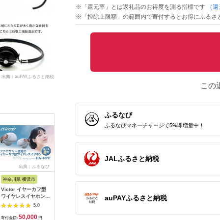
※「還元率」とは返礼品のお得度を測る指標です
（還
※「控除上限額」の範囲内で寄付するとお得にふるさ
出典：auPAYふるさと納税
この
ふるなび
ふるなびマネーチャージで5%即増量中！
JALふるさと納税
出典：ふるなび
出典：ふるなび
出典：楽天ふるさと納
出典：ふ
税
神奈川県 横浜市
神奈川県 横浜市
群馬県 太田市
福島県 白
Victor イヤーカフ型
Victor イヤーカフ型
【ふるさと納税】〈太
DENON
ワイヤレスイヤホン
ワイヤレスイヤホン
田市〉intime(アンテ
イヤレス
auPAYふるさと納税
HA-NP1T-AN エター
HA-NP1T-T マルーン
ィーム)雅MarkII
Denon Pe
5.0
5.0
5.0
ナルブルー イヤホン
イヤホン
Type-P【1461142】
AHC15P
50,000
50,000
43,000
2
AJZ0014VC06
AJZ0014VC04
ホン イヤ
寄付金額:
円
寄付金額:
円
寄付金額:
円
寄付金額: