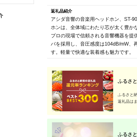
ン 福島県
F23R-795
返礼品紹介
介
アシダ音響の音楽用ヘッドホン、ST-9
ホンは、全体域にわたり芯が太く豊かな
プロの現場で信頼される音響機器を提
バを採用し、音圧感度は104dB/mW、
す。軽量で快適な装着感も魅力です。
ふるさと
ふるさと
返礼品は
ふるさと