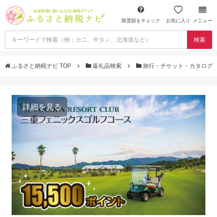
限度額をチェック
お気に入り
メニュー
検索
ふるさと納税ナビ TOP
返礼品検索
旅行・チケット・カタログ
詳細を見る