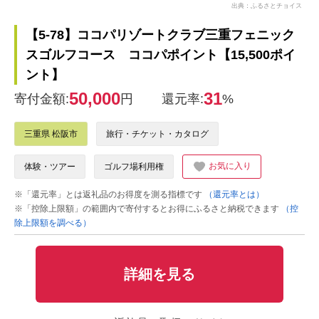
出典：ふるさとチョイス
【5-78】ココパリゾートクラブ三重フェニック
スゴルフコース ココパポイント【15,500ポイ
ント】
50,000
31
寄付金額:
円
還元率:
%
三重県 松阪市
旅行・チケット・カタログ
お気に入り
体験・ツアー
ゴルフ場利用権
※「還元率」とは返礼品のお得度を測る指標です
（還元率とは）
※「控除上限額」の範囲内で寄付するとお得にふるさと納税できます
（控
除上限額を調べる）
詳細を見る