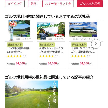
ダイビング
釣り
スキー場・リフト券
ゴルフ場利用権
ゴルフ場利用権に関連しているおすすめの返礼品
出典：ふるなび
出典：ふるなび
出典：ふるさとチョイ
出
ス
愛知県 瀬戸市
福岡県 広川町
茨城県 坂東市
福
ゴルフ場 施設利用券
久留米カントリークラ
【坂東ゴルフクラブ】
【ふ
12,000円分
ブ9,000円分利用券 /
ゴルフ場利用券15000
フチ
[BBEC002]ゴルフ倶
ゴルフ[AFAD007]
円分（寄付金額の3割
小郡
5.0
5.0
5.0
楽部大樹 瀬戸店
相当額分） ／ ゴルフ
ギフ
プレー 都心から1時間
ゴル
34,000
30,000
54,000
寄付金額:
円
寄付金額:
円
寄付金額:
円
寄付
利用券 ゴルフ場 チケ
券 
ット 茨城 ゴルフ 予約
ラウ
体験 アクセス抜群 好
郡市
立地 ゴルフラウンド
ゴルフ場利用権の返礼品に関連している記事の紹介
アウトドア スポーツ
レジャー 茨城県
No.156