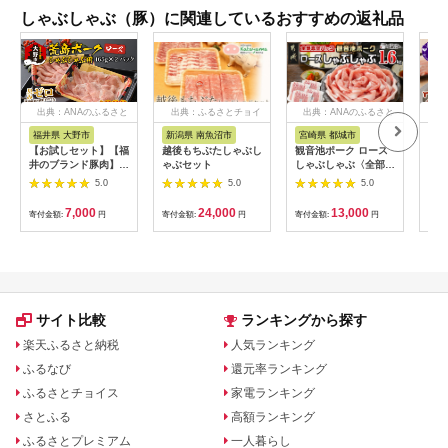
しゃぶしゃぶ（豚）に関連しているおすすめの返礼品
出典：ANAのふるさと
出典：ふるさとチョイ
出典：ANAのふるさと
出
納税
ス
納税
福井県 大野市
新潟県 南魚沼市
宮崎県 都城市
山
【お試しセット】【福
越後もちぶたしゃぶし
観音池ポーク ロース
ワイ
井のブランド豚肉】荒
ゃぶセット
しゃぶしゃぶ〈全部真
ぶ肉
島ポーク ロースしゃ
空パック〉1.6kg_13-
5.0
5.0
5.0
ぶしゃぶ用 330g[A-
1506
054011]
7,000
24,000
13,000
寄付金額:
円
寄付金額:
円
寄付金額:
円
寄付
サイト比較
ランキングから探す
楽天ふるさと納税
人気ランキング
ふるなび
還元率ランキング
ふるさとチョイス
家電ランキング
さとふる
高額ランキング
ふるさとプレミアム
一人暮らし