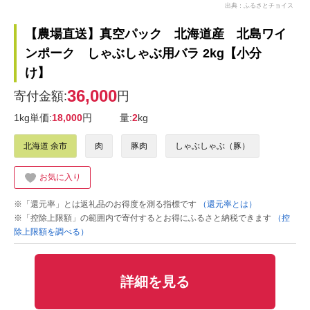
出典：ふるさとチョイス
【農場直送】真空パック 北海道産 北島ワイ
ンポーク しゃぶしゃぶ用バラ 2kg【小分
け】
36,000
寄付金額:
円
1kg単価:
18,000
円
量:
2
kg
北海道 余市
肉
豚肉
しゃぶしゃぶ（豚）
お気に入り
※「還元率」とは返礼品のお得度を測る指標です
（還元率とは）
※「控除上限額」の範囲内で寄付するとお得にふるさと納税できます
（控
除上限額を調べる）
詳細を見る