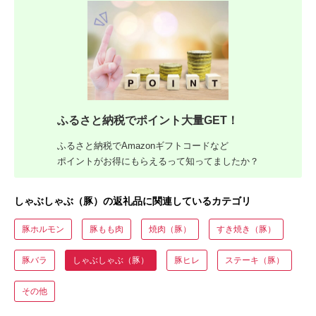
ふるさと納税でポイント大量GET！
ふるさと納税でAmazonギフトコードなど
ポイントがお得にもらえるって知ってましたか？
しゃぶしゃぶ（豚）の返礼品に関連しているカテゴリ
豚ホルモン
豚もも肉
焼肉（豚）
すき焼き（豚）
豚バラ
しゃぶしゃぶ（豚）
豚ヒレ
ステーキ（豚）
その他