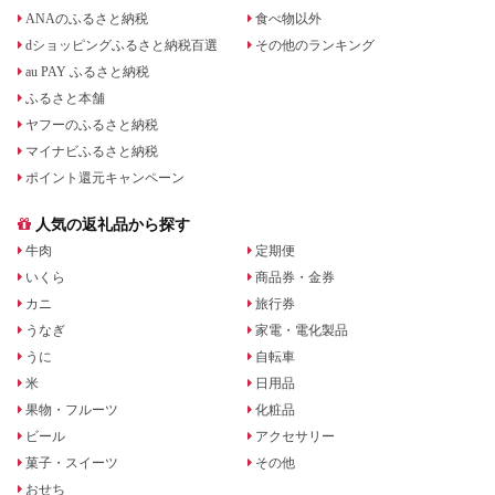
ANAのふるさと納税
食べ物以外
dショッピングふるさと納税百選
その他のランキング
au PAY ふるさと納税
ふるさと本舗
ヤフーのふるさと納税
マイナビふるさと納税
ポイント還元キャンペーン
人気の返礼品から探す
牛肉
定期便
いくら
商品券・金券
カニ
旅行券
うなぎ
家電・電化製品
うに
自転車
米
日用品
果物・フルーツ
化粧品
ビール
アクセサリー
菓子・スイーツ
その他
おせち