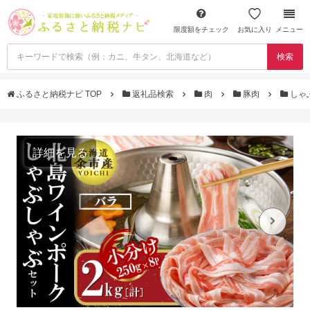
限度額をチェック
お気に入り
メニュー
検索
ふるさと納税ナビ TOP
返礼品検索
肉
豚肉
しゃ
詳細を見る