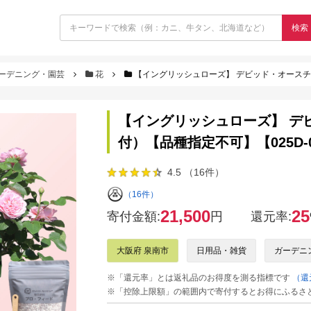
検索
ーデニング・園芸
花
【イングリッシュローズ】 デビッド・オースチン
【イングリッシュローズ】 デ
付）【品種指定不可】【025D-0
4.5 （16件）
（16件）
21,500
25
寄付金額:
円
還元率:
大阪府 泉南市
日用品・雑貨
ガーデニ
※「還元率」とは返礼品のお得度を測る指標です
（還
※「控除上限額」の範囲内で寄付するとお得にふるさ