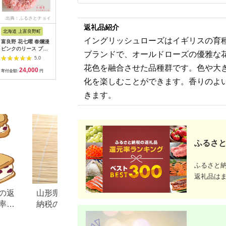
出典：ふるさとチョイ
出典：楽天ふるさと納
出典：ふるさとチョイ
出典：ふ
ス
税
ス
返礼品紹介
北海道 上富良野町
大阪府 泉南市
愛知県 碧南市
福岡県 筑
イングリッシュローズはイギリスの育種
富良野 花七曜 春爛漫
【ふるさと納税】【イ
胡蝶蘭 黄色 ２本立
【選べる
ピンクのリース プリ
ングリッシュローズ】
１６輪以上 アイビー
イプから
ブランドで、オールドローズの優雅な
ザーブドフラワー
デビッド・オースチン
入り
で育つシ
5.0
5.0
5.0
ブライス・スピリット
ン【ガーデ
花色を融合させた品種群です。色や大
24,000
21,500
21,000
1
6L鉢苗（バラ専用肥
庭菜園 園
寄付金額:
円
寄付金額:
円
寄付金額:
円
寄付金額:
料付）
花壇 庭 鉢
化を楽しむことができます。香りのよ
ンター 寄
ち時間 趣
きます。
土っ子倶楽
ント ギフ
ふるさと
ふるさと
返礼品は
の返
山形県 尾花沢市のふるさと
岩手県 花巻市のふ
率も
納税のご紹介
税のご紹介