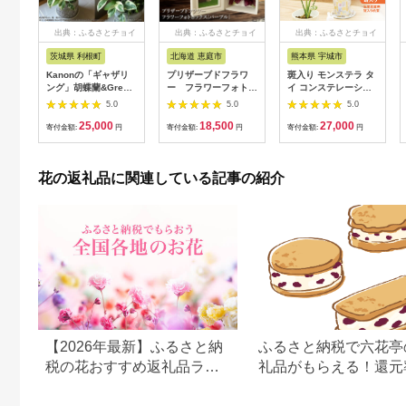
出典：ふるさとチョイ
出典：ふるさとチョイ
出典：ふるさとチョイ
ス
ス
ス
茨城県 利根町
北海道 恵庭市
熊本県 宇城市
Kanonの「ギャザリ
プリザーブドフラワ
斑入り モンステラ タ
ング」胡蝶蘭&Green
ー フラワーフォトボ
イ コンステレーショ
の寄せ植え / 植物 胡
ックス（パープル）
ン 2.5号ポット 栽培
5.0
5.0
5.0
蝶蘭 観葉植物 ギャザ
【14000602】
苗 植え替えセット付
25,000
18,500
27,000
リング 送料無料
き ベージュ系素焼き
寄付金額:
円
寄付金額:
円
寄付金額:
円
鉢 熊本県 宇城市産 モ
ンステラ 希少品種 観
葉植物 インテリア グ
花の返礼品に関連している記事の紹介
リーン 希少 希少品種
斑入り植物 おしゃれ
ギフト 室内 人気 初心
者 向け リビング 開店
祝い 新築祝い 【森水
木のラン屋さん】
【2026年最新】ふるさと納
ふるさと納税で六花亭
税の花おすすめ返礼品ラン
礼品がもらえる！還元
キング｜花束・鉢植え・定
紹介