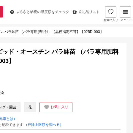
ふるさと納税の
限度額をチェック
返礼品リスト
お気に入り
メニュー
 バラ鉢苗 （バラ専用肥料付）【品種指定不可】【025D-003】
ビッド・オースチン バラ鉢苗 （バラ専用肥料
03】
%
お気に入り
ング・園芸
花
元率とは）
と納税できます
（控除上限額を調べる）