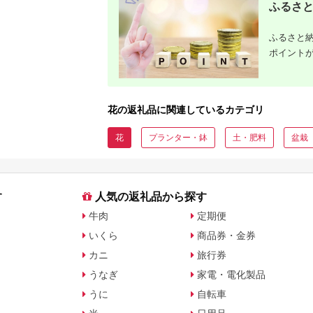
ふるさと
ふるさと納
ポイント
花の返礼品に関連しているカテゴリ
花
プランター・鉢
土・肥料
盆栽
す
人気の返礼品から探す
牛肉
定期便
いくら
商品券・金券
カニ
旅行券
うなぎ
家電・電化製品
うに
自転車