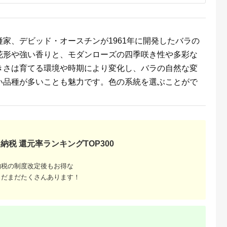
るさとチョイ
出典：ふるさとチョイ
出典：楽天ふるさと納
出典：ふるさとチョ
ス
ス
税
前町
山梨県
三重県 朝日町
鹿児島県 和泊町
家、デビッド・オースチンが1961年に開発したバラの
セット】2タ
プリザーブドフラワー
【ふるさと納税】過去
■沖永良部島で大切に
選べる！日陰
仏花 ガラスドーム
に農林水産大臣賞等複
育てられた オリエン
花形や強い香りと、モダンローズの四季咲き性や多彩な
ェードガーデ
「日毬 きいろ」
数受賞…シクラメン
タル・カサブランカ
5.0
5.0
5.0
5.0
ニング 家
【1284599】
紫系+ピンク系5号鉢
花セット W008-
きさは育てる環境や時期により変化し、バラの自然な変
3,000
20,000
15,000
24,500
芸 初夏 夏
(直径15cm)×2鉢セッ
012u
円
寄付金額:
円
寄付金額:
円
寄付金額:
円
 玄関 プラ
ト底面給水【配送不可
い品種が多いことも魅力です。色の系統を選ぶことがで
せ植え おう
地域：離島・北海道・
味 ベランダ
沖縄県】
部 プレゼ
【1220893】
ト 】
納税 還元率ランキングTOP300
納税の制度改定後もお得な
まだまだたくさんあります！
るさと納